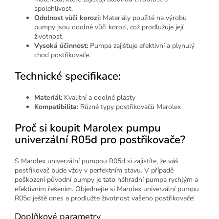
spolehlivost.
Odolnost vůči korozi:
Materiály použité na výrobu
pumpy jsou odolné vůči korozi, což prodlužuje její
životnost.
Vysoká účinnost:
Pumpa zajišťuje efektivní a plynulý
chod postřikovače.
Technické specifikace:
Materiál:
Kvalitní a odolné plasty
Kompatibilita:
Různé typy postřikovačů Marolex
Proč si koupit Marolex pumpu
univerzální R05d pro postřikovače?
S Marolex univerzální pumpou R05d si zajistíte, že váš
postřikovač bude vždy v perfektním stavu. V případě
poškození původní pumpy je tato náhradní pumpa rychlým a
efektivním řešením. Objednejte si Marolex univerzální pumpu
R05d ještě dnes a prodlužte životnost vašeho postřikovače!
Doplňkové parametry