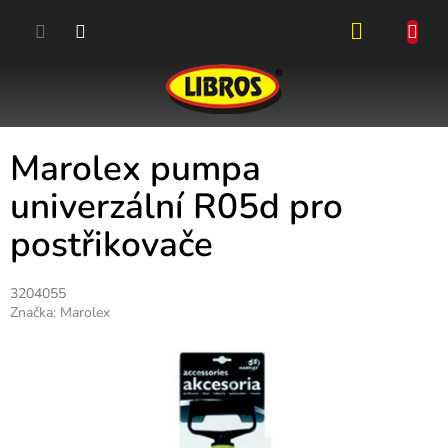
Přejít
na
obsah
NÁKUPN
KOŠÍK
Marolex pumpa
univerzální R05d pro
postřikovače
3204055
Značka:
Marolex