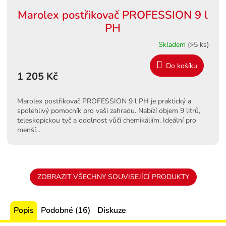
Marolex postřikovač PROFESSION 9 l
PH
Skladem
(>5 ks)
Do košíku
1 205 Kč
Marolex postřikovač PROFESSION 9 l PH je praktický a
spolehlivý pomocník pro vaši zahradu. Nabízí objem 9 litrů,
teleskopickou tyč a odolnost vůči chemikáliím. Ideální pro
menší...
ZOBRAZIT VŠECHNY SOUVISEJÍCÍ PRODUKTY
Popis
Podobné (16)
Diskuze