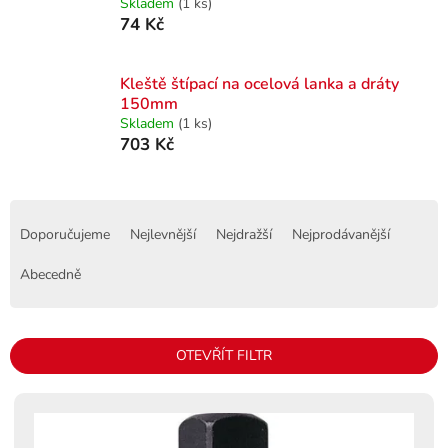
Skladem
(1 ks)
74 Kč
Kleště štípací na ocelová lanka a dráty
150mm
Skladem
(1 ks)
703 Kč
Ř
a
Doporučujeme
Nejlevnější
Nejdražší
Nejprodávanější
z
e
Abecedně
n
í
p
OTEVŘÍT FILTR
r
o
V
d
ý
u
p