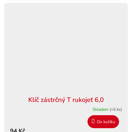
Klíč zástrčný T rukojeť 6,0
Skladem
(>5 ks)
Do košíku
94 Kč