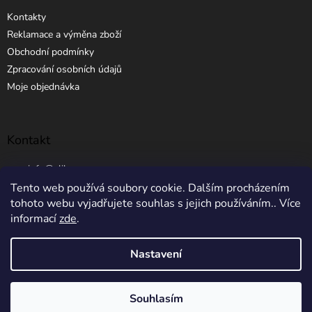
Kontakty
Reklamace a výměna zboží
Obchodní podmínky
Zpracování osobních údajů
Moje objednávka
Kontakt
info
@
elibros.cz
Tento web používá soubory cookie. Dalším procházením
+420 734 184 444
tohoto webu vyjadřujete souhlas s jejich používáním.. Více
informací
zde
.
Nastavení
Vytvořil Shoptet
Souhlasím
Copyright 2026
eLibros.cz
. Všechna práva vyhrazena.