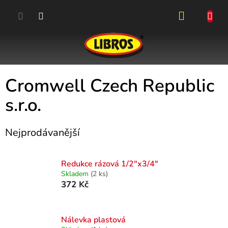
Přejít
na
obsah
NÁKUPN
KOŠÍK
Cromwell Czech Republic
s.r.o.
Nejprodávanější
Redukce rázová 1/2"x3/4"
Skladem
(2 ks)
372 Kč
Nálevka plastová