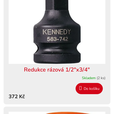
k
i
t
s
ů
p
r
o
d
u
k
t
ů
Redukce rázová 1/2"x3/4"
Skladem
(2 ks)
Do košíku
372 Kč