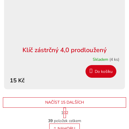
Klíč zástrčný 4,0 prodloužený
Skladem
(4 ks)
Do košíku
15 Kč
NAČÍST 15 DALŠÍCH
S
1
2
t
O
r
39
položek celkem
v
á
l
NAHORU