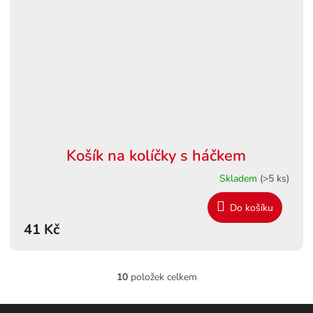
Košík na kolíčky s háčkem
Skladem
(>5 ks)
Do košíku
41 Kč
10
položek celkem
O
v
l
Z