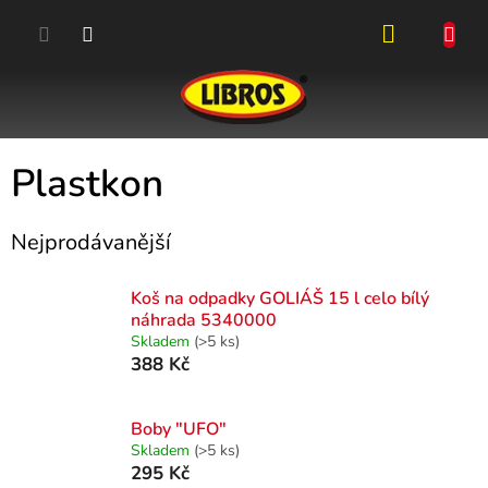
Přejít
na
obsah
NÁKUPN
KOŠÍK
Plastkon
Nejprodávanější
Koš na odpadky GOLIÁŠ 15 l celo bílý
náhrada 5340000
Skladem
(>5 ks)
388 Kč
Boby "UFO"
Skladem
(>5 ks)
295 Kč