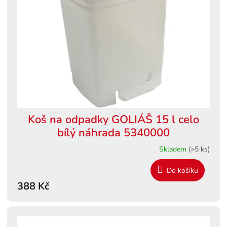
s
ů
p
r
o
d
u
k
t
ů
Koš na odpadky GOLIÁŠ 15 l celo
bílý náhrada 5340000
Skladem
(>5 ks)
Do košíku
388 Kč