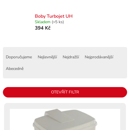
Boby Turbojet UH
Skladem
(>5 ks)
394 Kč
Ř
a
Doporučujeme
Nejlevnější
Nejdražší
Nejprodávanější
z
e
Abecedně
n
í
p
OTEVŘÍT FILTR
r
o
V
d
ý
u
p
k
i
t