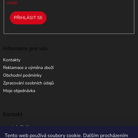
s
údajů
u
PŘIHLÁSIT SE
Informace pro vás
Kontakty
Reklamace a výměna zboží
Obchodní podmínky
Zpracování osobních údajů
Moje objednávka
Kontakt
info
@
elibros.cz
Tento web používá soubory cookie. Dalším procházením
+420 734 184 444