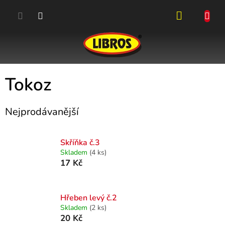
Přejít
na
obsah
NÁKUPN
KOŠÍK
Tokoz
Nejprodávanější
Skříňka č.3
Skladem
(4 ks)
17 Kč
Hřeben levý č.2
Skladem
(2 ks)
20 Kč