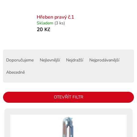
Hřeben pravý č.1
Skladem
(3 ks)
20 Kč
Ř
a
Doporučujeme
Nejlevnější
Nejdražší
Nejprodávanější
z
e
Abecedně
n
í
p
OTEVŘÍT FILTR
r
o
V
d
ý
u
p
k
i
t