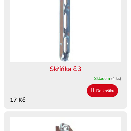
s
ů
p
r
o
d
u
k
t
ů
Skříňka č.3
Skladem
(4 ks)
Do košíku
17 Kč