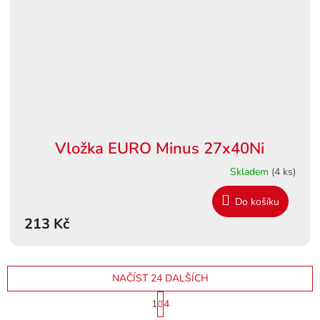
Vložka EURO Minus 27x40Ni
Skladem
(4 ks)
Do košíku
213 Kč
NAČÍST 24 DALŠÍCH
S
1
4
t
O