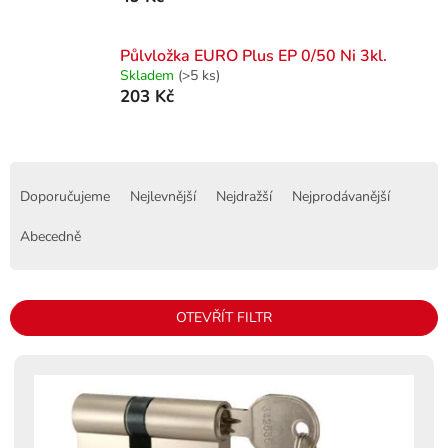
Půlvložka EURO Plus EP 0/50 Ni 3kl.
Skladem
(>5 ks)
203 Kč
Ř
a
Doporučujeme
Nejlevnější
Nejdražší
Nejprodávanější
z
e
Abecedně
n
í
p
OTEVŘÍT FILTR
r
o
V
d
ý
u
p
k
i
t