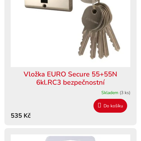
s
ů
p
r
o
d
u
k
t
ů
Vložka EURO Secure 55+55N
6kl.RC3 bezpečnostní
Skladem
(3 ks)
Do košíku
535 Kč