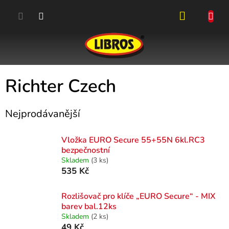
Přejít
na
obsah
NÁKUPN
KOŠÍK
Richter Czech
Nejprodávanější
Vložka EURO Secure 55+55N 6kl.RC3
bezpečnostní
Skladem
(3 ks)
535 Kč
Rozlišovač pro klíče „EURO Secure“ - MIX
barev bal.12ks
Skladem
(2 ks)
49 Kč