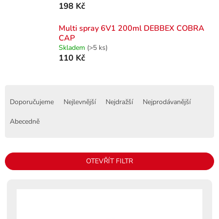
198 Kč
Multi spray 6V1 200ml DEBBEX COBRA
CAP
Skladem
(>5 ks)
110 Kč
Ř
a
Doporučujeme
Nejlevnější
Nejdražší
Nejprodávanější
z
e
Abecedně
n
í
p
OTEVŘÍT FILTR
r
o
V
d
ý
u
p
k
i
t