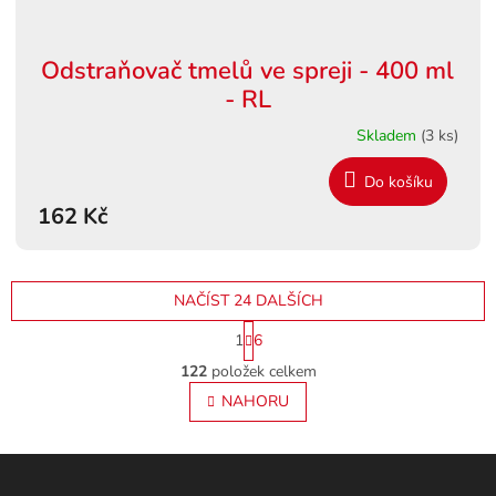
Odstraňovač tmelů ve spreji - 400 ml
- RL
Skladem
(3 ks)
Do košíku
162 Kč
NAČÍST 24 DALŠÍCH
S
1
6
t
O
r
122
položek celkem
v
á
l
NAHORU
n
á
k
o
d
v
Z
a
á
c
á