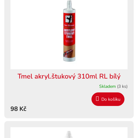
s
ů
p
r
o
d
u
k
t
ů
Tmel akryl.štukový 310ml RL bílý
Skladem
(3 ks)
Do košíku
98 Kč