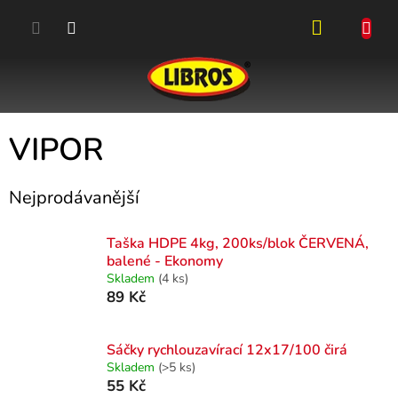
Přejít
na
obsah
NÁKUPN
KOŠÍK
VIPOR
Nejprodávanější
Taška HDPE 4kg, 200ks/blok ČERVENÁ,
balené - Ekonomy
Skladem
(4 ks)
89 Kč
Sáčky rychlouzavírací 12x17/100 čirá
Skladem
(>5 ks)
55 Kč