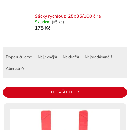
Sáčky rychlouz. 25x35/100 čirá
Skladem
(>5 ks)
175 Kč
Ř
a
Doporučujeme
Nejlevnější
Nejdražší
Nejprodávanější
z
e
Abecedně
n
í
p
OTEVŘÍT FILTR
r
o
V
d
ý
u
p
k
i
t