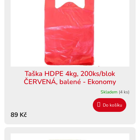
s
ů
p
r
o
d
u
k
t
ů
Taška HDPE 4kg, 200ks/blok
ČERVENÁ, balené - Ekonomy
Skladem
(4 ks)
Do košíku
89 Kč