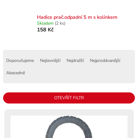
Hadice prač.odpadní 5 m s kolínkem
Skladem
(2 ks)
158 Kč
Ř
a
Doporučujeme
Nejlevnější
Nejdražší
Nejprodávanější
z
e
Abecedně
n
í
p
OTEVŘÍT FILTR
r
o
V
d
ý
u
p
k
i
t