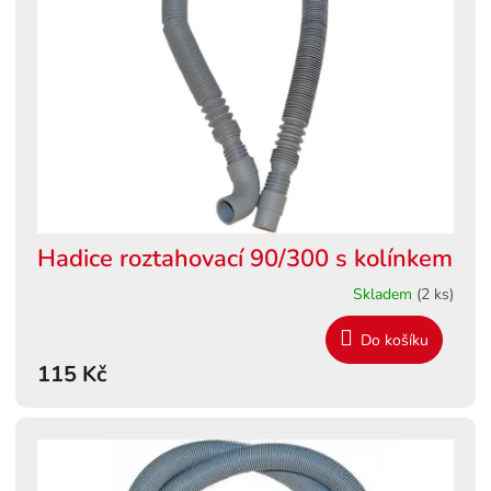
s
ů
p
r
o
d
u
k
t
ů
Hadice roztahovací 90/300 s kolínkem
Skladem
(2 ks)
Do košíku
115 Kč