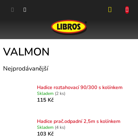
Přejít
na
obsah
NÁKUPN
KOŠÍK
VALMON
Nejprodávanější
Hadice roztahovací 90/300 s kolínkem
Skladem
(2 ks)
115 Kč
Hadice prač.odpadní 2,5m s kolínkem
Skladem
(4 ks)
103 Kč