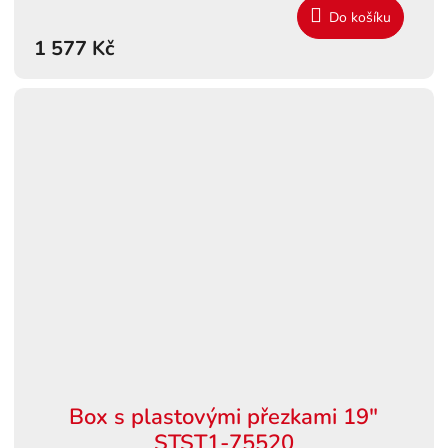
Do košíku
1 577 Kč
Box s plastovými přezkami 19"
STST1-75520