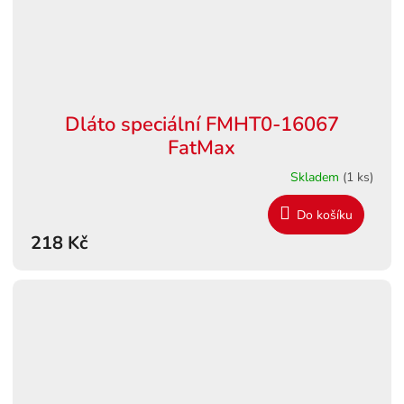
Dláto speciální FMHT0-16067
FatMax
Skladem
(1 ks)
Do košíku
218 Kč