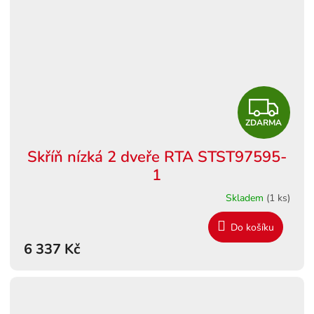
Z
ZDARMA
D
Skříň nízká 2 dveře RTA STST97595-
A
1
R
Skladem
(1 ks)
M
Do košíku
6 337 Kč
A