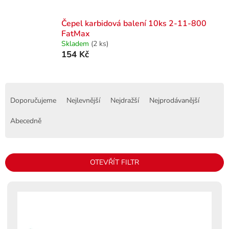
Čepel karbidová balení 10ks 2-11-800
FatMax
Skladem
(2 ks)
154 Kč
Ř
a
Doporučujeme
Nejlevnější
Nejdražší
Nejprodávanější
z
e
Abecedně
n
í
p
OTEVŘÍT FILTR
r
o
V
d
ý
u
p
k
i
t