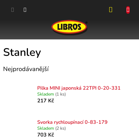
Přejít
na
obsah
NÁKUPN
KOŠÍK
Stanley
Nejprodávanější
Pilka MINI japonská 22TPI 0-20-331
Skladem
(1 ks)
217 Kč
Svorka rychloupínací 0-83-179
Skladem
(2 ks)
703 Kč