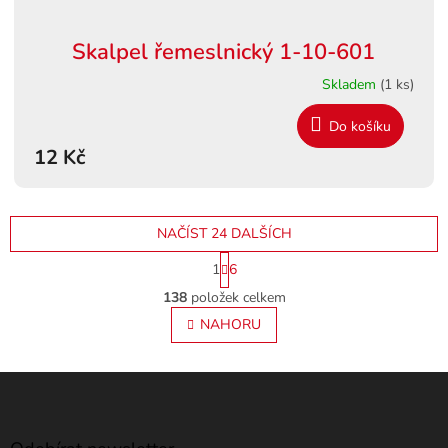
Skalpel řemeslnický 1-10-601
Skladem
(1 ks)
Do košíku
12 Kč
NAČÍST 24 DALŠÍCH
S
1
6
t
O
r
138
položek celkem
v
á
l
NAHORU
n
á
k
o
d
v
Z
a
á
c
á
n
í
p
í
p
a