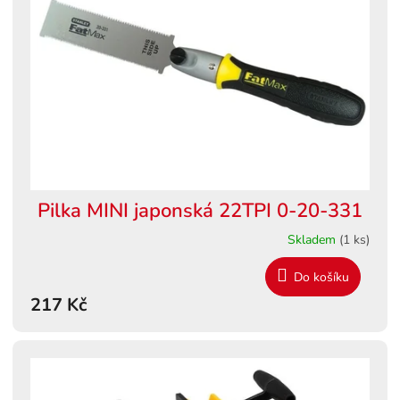
s
ů
p
r
o
d
u
k
t
ů
Pilka MINI japonská 22TPI 0-20-331
Skladem
(1 ks)
Do košíku
217 Kč