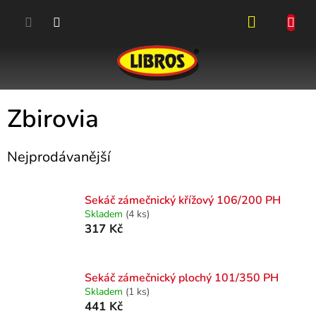
Přejít
na
obsah
NÁKUPN
KOŠÍK
Zbirovia
Nejprodávanější
Sekáč zámečnický křížový 106/200 PH
Skladem
(4 ks)
317 Kč
Sekáč zámečnický plochý 101/350 PH
Skladem
(1 ks)
441 Kč