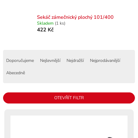
Sekáč zámečnický plochý 101/400
Skladem
(1 ks)
422 Kč
Ř
a
Doporučujeme
Nejlevnější
Nejdražší
Nejprodávanější
z
e
Abecedně
n
í
p
OTEVŘÍT FILTR
r
o
V
d
ý
u
p
k
i
t