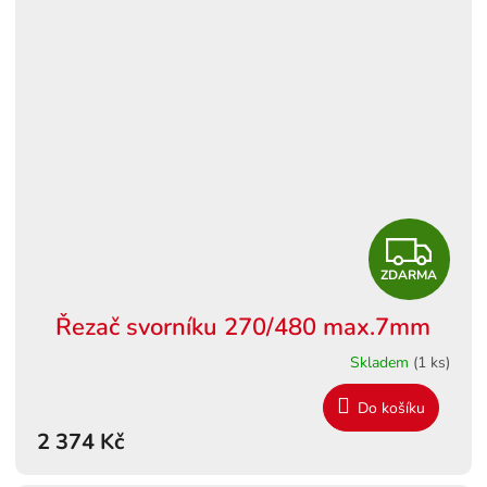
Z
ZDARMA
D
Řezač svorníku 270/480 max.7mm
A
Skladem
(1 ks)
R
Do košíku
M
2 374 Kč
A