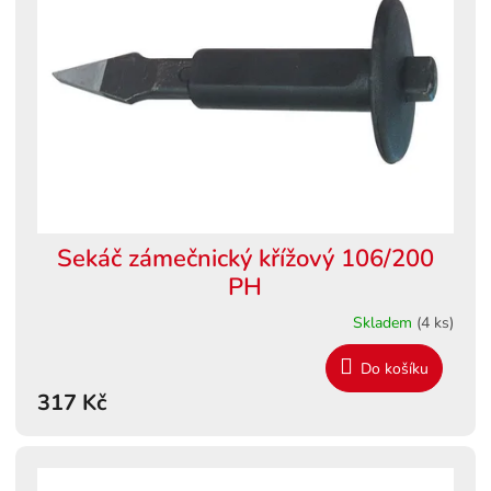
s
ů
p
r
o
d
u
k
t
ů
Sekáč zámečnický křížový 106/200
PH
Skladem
(4 ks)
Do košíku
317 Kč