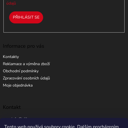
ý
údajů
p
i
PŘIHLÁSIT SE
s
u
Informace pro vás
Kontakty
Reklamace a výměna zboží
Obchodní podmínky
Zpracování osobních údajů
Moje objednávka
Kontakt
info
@
elibros.cz
Tento web používá soubory cookie. Dalším procházením
+420 734 184 444