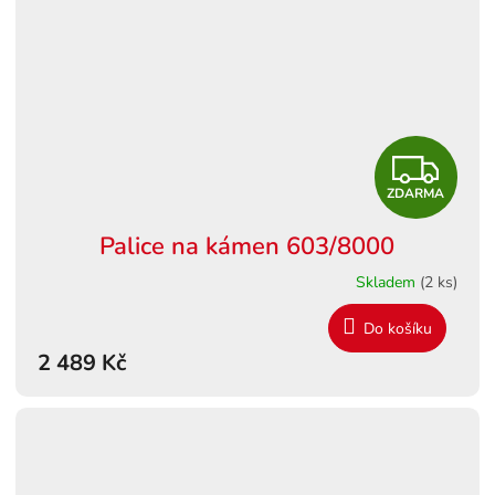
Z
ZDARMA
D
Palice na kámen 603/8000
A
Skladem
(2 ks)
R
Do košíku
M
2 489 Kč
A