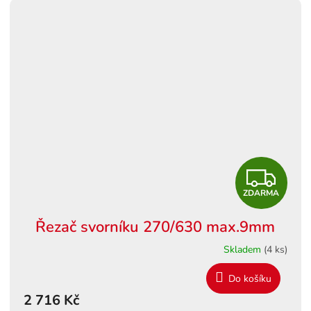
Z
ZDARMA
D
Řezač svorníku 270/630 max.9mm
A
Skladem
(4 ks)
R
Do košíku
M
2 716 Kč