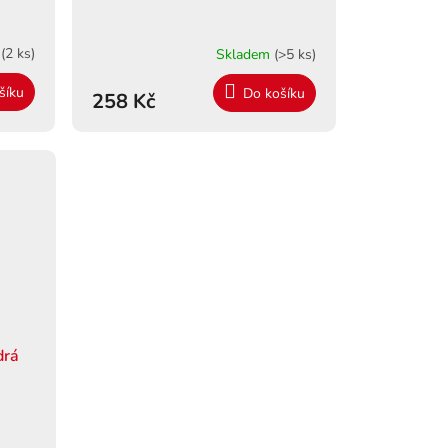
m
(2 ks)
Skladem
(>5 ks)
šíku
Do košíku
258 Kč
drá