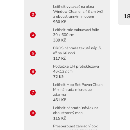
Leifheit vysavač na okna
Window Cleaner s 43 cm tyčí
18
a oboustranným mopem
930 Kč
Leifheit role vakuovací folie
30 x 600 cm
339 Kč
BROS náhrada tekutá náplň,
až na 60 nocí
117 Kč
Podložka UH protiskluzová
46x122 cm
72 Kč
Leifheit Mop Set PowerClean
M + náhrada micro duo
zdarma
461 Kč
Leifheit náhradní návlek na
oboustranný mop
115 Kč
Prosperplast zahradní box