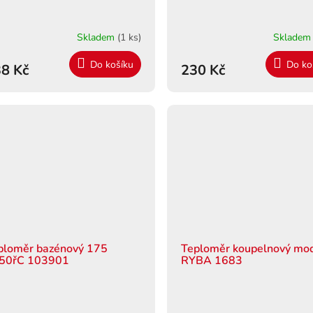
Skladem
(1 ks)
Sklade
Do košíku
Do ko
8 Kč
230 Kč
ploměr bazénový 175
Teploměr koupelnový mo
50řC 103901
RYBA 1683