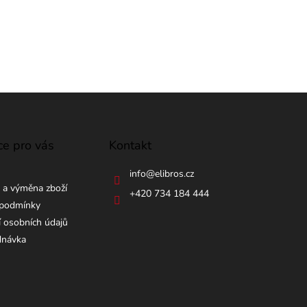
ce pro vás
Kontakt
info
@
elibros.cz
 a výměna zboží
+420 734 184 444
podmínky
 osobních údajů
dnávka