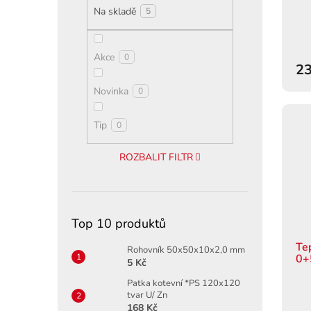
ů
Na skladě
5
Akce
0
23
Novinka
0
Tip
0
ROZBALIT FILTR
Top 10 produktů
Te
Rohovník 50x50x10x2,0 mm
0+
5 Kč
Patka kotevní *PS 120x120
tvar U/ Zn
168 Kč