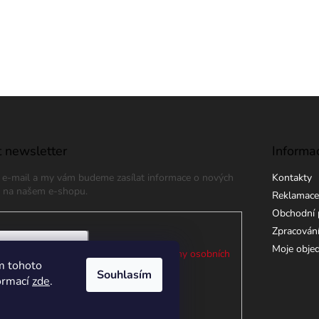
 newsletter
Informa
j e-mail a my vám budeme zasílat informace o nových
Kontakty
 na našem e-shopu.
Reklamace
Obchodní 
Zpracování
Moje obje
 e-mailu souhlasíte s
podmínkami ochrany osobních
m tohoto
Souhlasím
formací
zde
.
ÁSIT SE