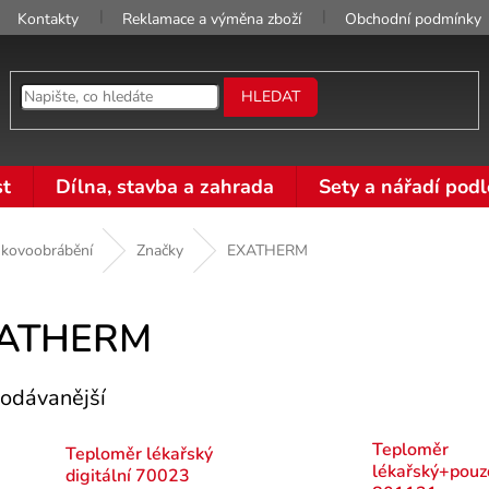
Kontakty
Reklamace a výměna zboží
Obchodní podmínky
HLEDAT
t
Dílna, stavba a zahrada
Sety a nářadí podl
 kovoobrábění
Značky
EXATHERM
ATHERM
odávanější
Teploměr
Teploměr lékařský
lékařský+pouz
digitální 70023