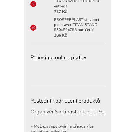
116 cm WOODEBOX 280 l
antracit
727 Kč
PROSPERPLAST stavební
podstavec TITAN STAND
580x50x793 mm černá
286 Kč
Přijímáme online platby
Poslední hodnocení produktů
Organizér Sortmaster Juni 1-97-483
|
Hodnocení produktu je 5 z 5 hvězdiček.
+ Možnost spojování a přenos více
organizérů najednou