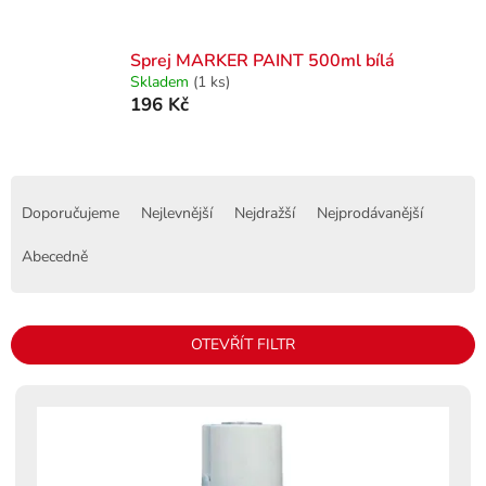
Sprej MARKER PAINT 500ml bílá
Skladem
(1 ks)
196 Kč
Ř
a
Doporučujeme
Nejlevnější
Nejdražší
Nejprodávanější
z
e
Abecedně
n
í
p
OTEVŘÍT FILTR
r
o
V
d
ý
u
p
k
i
t