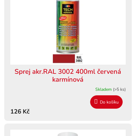
s
ů
p
r
o
d
u
k
t
ů
Sprej akr.RAL 3002 400ml červená
karmínová
Skladem
(>5 ks)
Do košíku
126 Kč