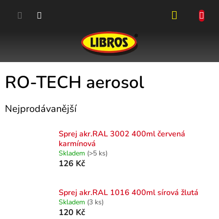
Přejít
na
obsah
NÁKUPN
KOŠÍK
RO-TECH aerosol
Nejprodávanější
Sprej akr.RAL 3002 400ml červená
karmínová
Skladem
(>5 ks)
126 Kč
Sprej akr.RAL 1016 400ml sírová žlutá
Skladem
(3 ks)
120 Kč