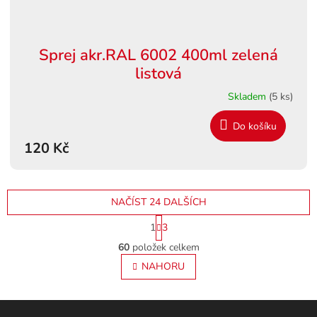
Sprej akr.RAL 6002 400ml zelená
listová
Skladem
(5 ks)
Do košíku
120 Kč
NAČÍST 24 DALŠÍCH
S
1
3
t
O
r
60
položek celkem
v
á
l
NAHORU
n
á
k
o
d
v
Z
a
á