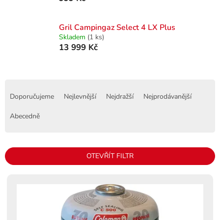
Gril Campingaz Select 4 LX Plus
Skladem
(1 ks)
13 999 Kč
Ř
a
Doporučujeme
Nejlevnější
Nejdražší
Nejprodávanější
z
e
Abecedně
n
í
p
OTEVŘÍT FILTR
r
o
V
d
ý
u
p
k
i
t