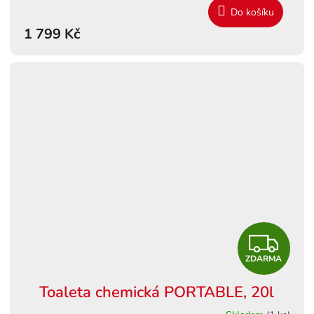
Do košíku
1 799 Kč
Z
ZDARMA
D
Toaleta chemická PORTABLE, 20l
A