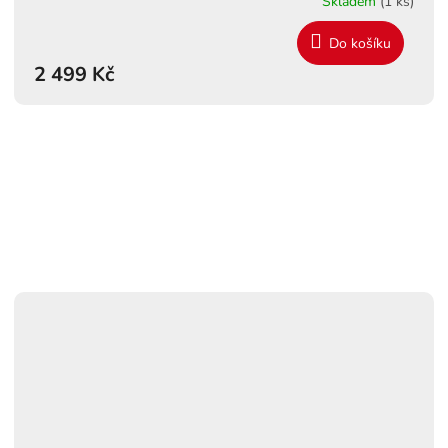
Skladem
(1 ks)
R
Do košíku
M
2 499 Kč
A