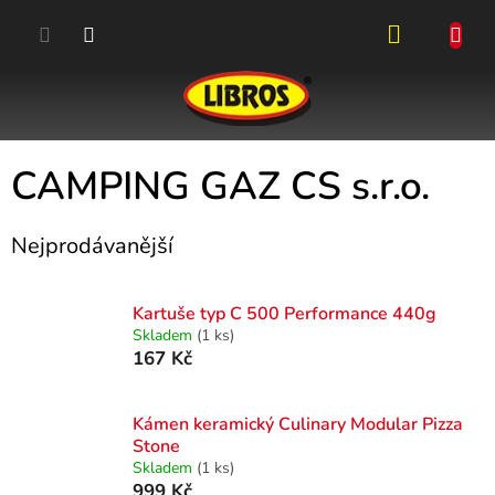
Přejít
na
obsah
NÁKUPN
KOŠÍK
CAMPING GAZ CS s.r.o.
Nejprodávanější
Kartuše typ C 500 Performance 440g
Skladem
(1 ks)
167 Kč
Kámen keramický Culinary Modular Pizza
Stone
Skladem
(1 ks)
999 Kč