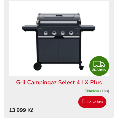
Z
ZDARMA
D
Gril Campingaz Select 4 LX Plus
A
Skladem
(1 ks)
R
Do košíku
M
13 999 Kč