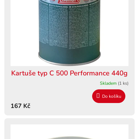
s
ů
p
r
o
d
u
k
t
ů
Kartuše typ C 500 Performance 440g
Skladem
(1 ks)
Do košíku
167 Kč