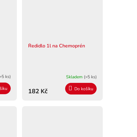
Ředidlo 1l na Chemoprén
>5 ks)
Skladem
(>5 ks)
šíku
Do košíku
182 Kč