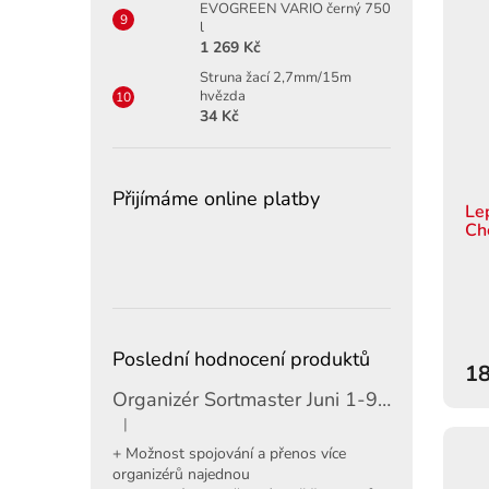
EVOGREEN VARIO černý 750
l
1 269 Kč
Struna žací 2,7mm/15m
hvězda
34 Kč
Přijímáme online platby
Le
Ch
Poslední hodnocení produktů
18
Organizér Sortmaster Juni 1-97-483
|
Hodnocení produktu je 5 z 5 hvězdiček.
+ Možnost spojování a přenos více
organizérů najednou