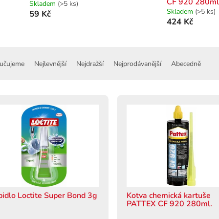
CF 920 280ml
Skladem
(>5 ks)
Skladem
(>5 ks)
59 Kč
424 Kč
učujeme
Nejlevnější
Nejdražší
Nejprodávanější
Abecedně
pidlo Loctite Super Bond 3g
Kotva chemická kartuše
PATTEX CF 920 280ml.