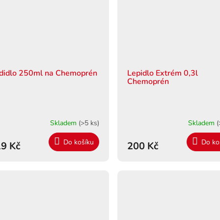
didlo 250ml na Chemoprén
Lepidlo Extrém 0,3l
Chemoprén
Skladem
(>5 ks)
Skladem
(
Do košíku
Do ko
9 Kč
200 Kč