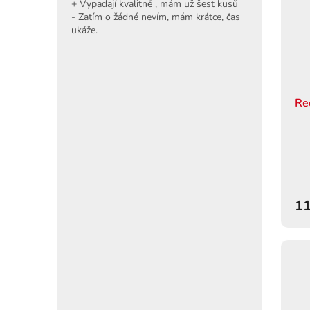
+ Vypadají kvalitně , mám už šest kusů
- Zatím o žádné nevím, mám krátce, čas
ukáže.
Ře
11