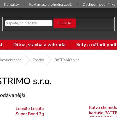
Kontakty
Reklamace a výměna zboží
Obchodní podmínky
HLEDAT
t
Dílna, stavba a zahrada
Sety a nářadí podl
 kovoobrábění
Značky
DISTRIMO s.r.o.
TRIMO s.r.o.
odávanější
Kotva chemick
Lepidlo Loctite
kartuše PATT
Super Bond 3g