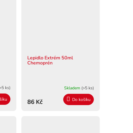
Lepidlo Extrém 50ml
Chemoprén
>5 ks)
Skladem
(>5 ks)
šíku
Do košíku
86 Kč