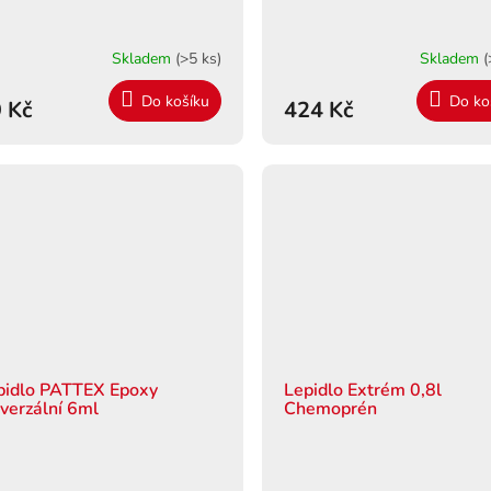
Skladem
(>5 ks)
Skladem
(
Do košíku
Do ko
 Kč
424 Kč
pidlo PATTEX Epoxy
Lepidlo Extrém 0,8l
iverzální 6ml
Chemoprén