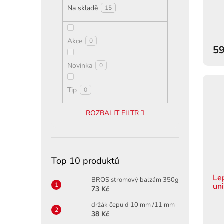
ů
Na skladě
15
Akce
0
59
Novinka
0
Tip
0
ROZBALIT FILTR
Top 10 produktů
Le
BROS stromový balzám 350g
un
73 Kč
držák čepu d 10 mm /11 mm
38 Kč