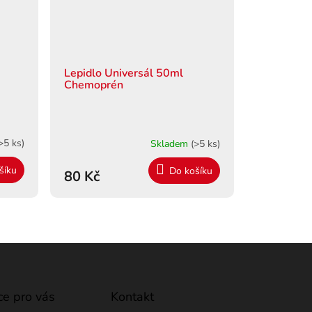
Lepidlo Universál 50ml
Chemoprén
>5 ks)
Skladem
(>5 ks)
šíku
Do košíku
80 Kč
ce pro vás
Kontakt