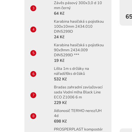
Závěs pásový 300x3,0 d 10
mm černý
64 Kč
65
Karabina hasičská s pojistkou
100x10mm 2434.010
DIN5299D
24 Kč
Karabina hasičská s pojistkou
90x9mm 2434.009
DIN5299D ***
19 Kč
Lišta 1m s držáky na
nářadí/6ks držáků
532 Kč
Bradas zahradní zavlažovací
sada Vodní mlha Black Line
ECO Z1006 6 m
229 Kč
Jídlonosič TERMO nerez/UH
4d
698 Kč
PROSPERPLAST kompostér