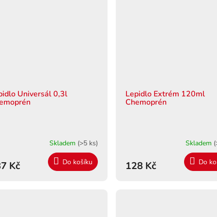
pidlo Universál 0,3l
Lepidlo Extrém 120ml
emoprén
Chemoprén
Skladem
(>5 ks)
Skladem
(
Do košíku
Do ko
7 Kč
128 Kč