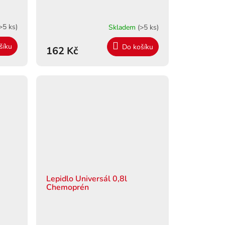
>5 ks)
Skladem
(>5 ks)
šíku
Do košíku
162 Kč
Lepidlo Universál 0,8l
Chemoprén