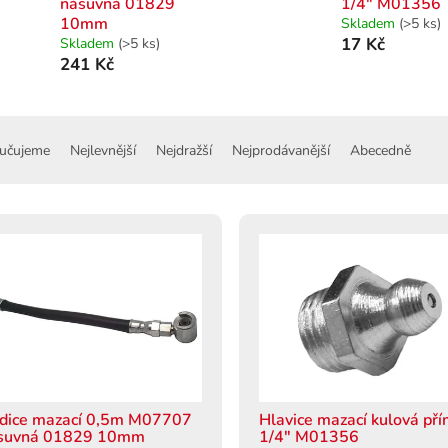
násuvná 01829
1/4" M01356
10mm
Skladem
(>5 ks)
17 Kč
Skladem
(>5 ks)
241 Kč
učujeme
Nejlevnější
Nejdražší
Nejprodávanější
Abecedně
dice mazací 0,5m M07707
Hlavice mazací kulová př
suvná 01829 10mm
1/4" M01356