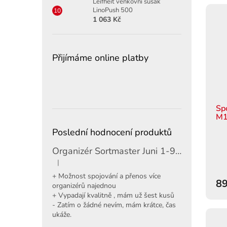
Leifheit venkovní sušák
LinoPush 500
1 063 Kč
Přijímáme online platby
Sp
M1
Poslední hodnocení produktů
Organizér Sortmaster Juni 1-97-483
|
Hodnocení produktu je 5 z 5 hvězdiček.
+ Možnost spojování a přenos více
89
organizérů najednou
+ Vypadají kvalitně , mám už šest kusů
- Zatím o žádné nevím, mám krátce, čas
ukáže.