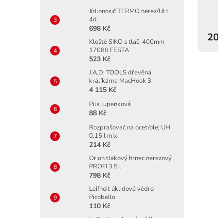
Jídlonosič TERMO nerez/UH
4d
698 Kč
20
Kleště SIKO s tlač. 400mm
17080 FESTA
523 Kč
J.A.D. TOOLS dřevěná
králíkárna MacHook 3
4 115 Kč
Pila lupenková
88 Kč
Rozprašovač na ocet/olej UH
0,15 l mix
214 Kč
Orion tlakový hrnec nerezový
PROFI 3,5 l
798 Kč
Leifheit úklidové vědro
Picobello
110 Kč