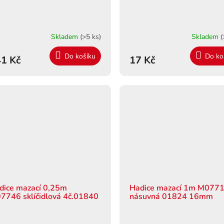
Skladem
(>5 ks)
Skladem
(
Do košíku
Do ko
1 Kč
17 Kč
dice mazací 0,25m
Hadice mazací 1m M077
7746 sklíčidlová 4č.01840
násuvná 01824 16mm