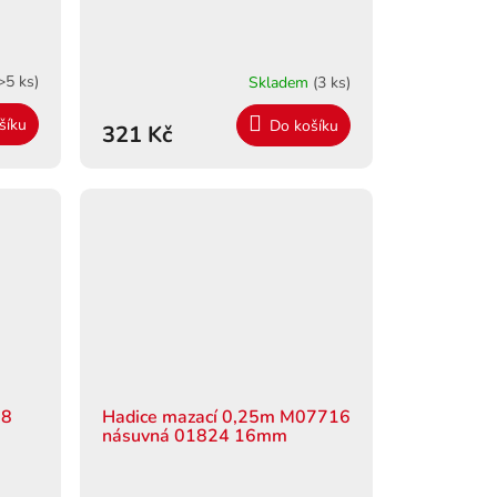
>5 ks)
Skladem
(3 ks)
šíku
Do košíku
321 Kč
18
Hadice mazací 0,25m M07716
násuvná 01824 16mm