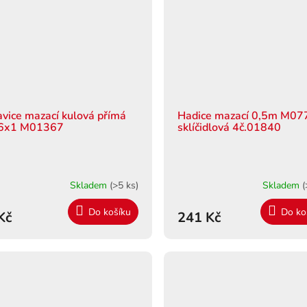
avice mazací kulová přímá
Hadice mazací 0,5m M07
6x1 M01367
sklíčidlová 4č.01840
Skladem
(>5 ks)
Skladem
(
Do košíku
Do ko
Kč
241 Kč