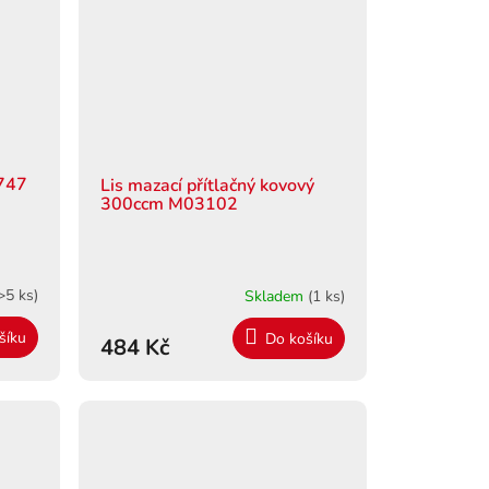
747
Lis mazací přítlačný kovový
300ccm M03102
>5 ks)
Skladem
(1 ks)
šíku
Do košíku
484 Kč