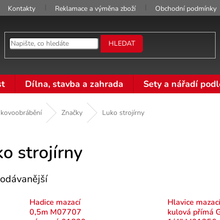
Kontakty
Reklamace a výměna zboží
Obchodní podmínky
HLEDAT
t
Dílna, stavba a zahrada
Sety a nářadí podl
 kovoobrábění
Značky
Luko strojírny
o strojírny
odávanější
Hadice mazací
Hlavice mazac
0,5m M07707
kulová přímá 