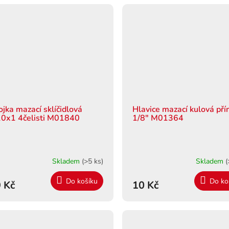
ojka mazací sklíčidlová
Hlavice mazací kulová př
0x1 4čelisti M01840
1/8" M01364
Skladem
(>5 ks)
Skladem
(
Do košíku
Do ko
 Kč
10 Kč