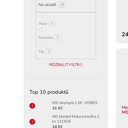
t
Na skladě
29
ů
Akce
0
24
Novinka
0
Tip
0
ROZBALIT FILTR
Top 10 produktů
Klíč obyčejný č.36 . HOBES
Ha
31 Kč
M0
ND těsnění Moka konvička 1
ks 131918
24 Kč