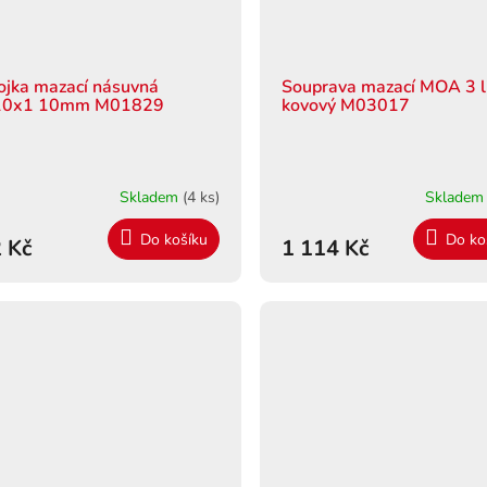
ojka mazací násuvná
Souprava mazací MOA 3 l
0x1 10mm M01829
kovový M03017
Skladem
(4 ks)
Sklade
Do košíku
Do ko
 Kč
1 114 Kč