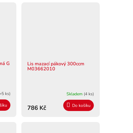
ímá G
Lis mazací pákový 300ccm
M03662010
>5 ks)
Skladem
(4 ks)
šíku
Do košíku
786 Kč