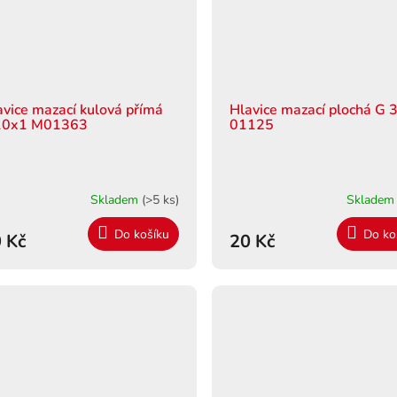
avice mazací kulová přímá
Hlavice mazací plochá G 
0x1 M01363
01125
Skladem
(>5 ks)
Sklade
Do košíku
Do ko
 Kč
20 Kč