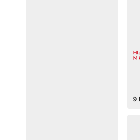
Hl
M 
9 