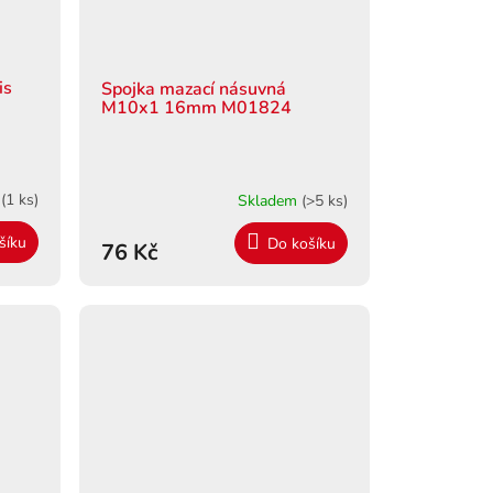
is
Spojka mazací násuvná
M10x1 16mm M01824
m
(1 ks)
Skladem
(>5 ks)
šíku
Do košíku
76 Kč