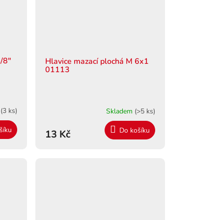
3/8"
Hlavice mazací plochá M 6x1
01113
m
(3 ks)
Skladem
(>5 ks)
šíku
Do košíku
13 Kč