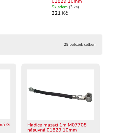
01829 10mm
Skladem
(3 ks)
321 Kč
29
položek celkem
ímá G
Hadice mazací 1m M07708
násuvná 01829 10mm