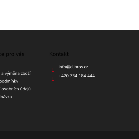
ce pro vás
Kontakt
info
@
elibros.cz
 a výměna zboží
+420 734 184 444
podmínky
 osobních údajů
dnávka