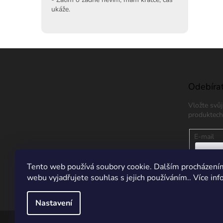
ukáže.
Z
á
p
a
Odebírat
t
Vložte svů
í
produktech
E-mail
Vložením
Tento web používá soubory cookie. Dalším procházení
údajů
webu vyjadřujete souhlas s jejich používáním.. Více in
PŘIHL
Nastavení