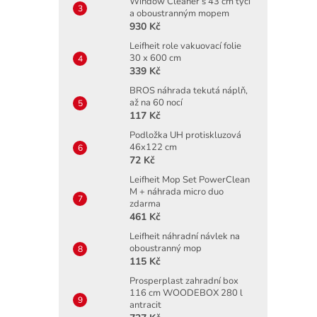
Window Cleaner s 43 cm tyčí
a oboustranným mopem
930 Kč
Leifheit role vakuovací folie
30 x 600 cm
339 Kč
BROS náhrada tekutá náplň,
až na 60 nocí
117 Kč
Podložka UH protiskluzová
46x122 cm
72 Kč
Leifheit Mop Set PowerClean
M + náhrada micro duo
zdarma
461 Kč
Leifheit náhradní návlek na
oboustranný mop
115 Kč
Prosperplast zahradní box
116 cm WOODEBOX 280 l
antracit