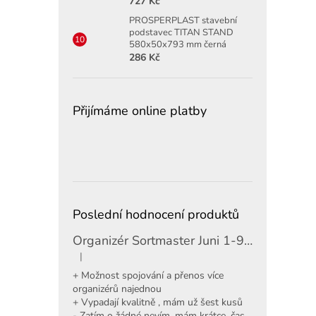
727 Kč
PROSPERPLAST stavební
podstavec TITAN STAND
580x50x793 mm černá
286 Kč
Přijímáme online platby
Poslední hodnocení produktů
Organizér Sortmaster Juni 1-97-483
|
Hodnocení produktu je 5 z 5 hvězdiček.
+ Možnost spojování a přenos více
organizérů najednou
+ Vypadají kvalitně , mám už šest kusů
- Zatím o žádné nevím, mám krátce, čas