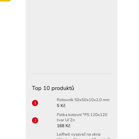
í
p
a
n
e
l
Top 10 produktů
Rohovník 50x50x10x2,0 mm
5 Kč
Patka kotevní *PS 120x120
tvar U/ Zn
168 Kč
Leifheit vysavač na okna