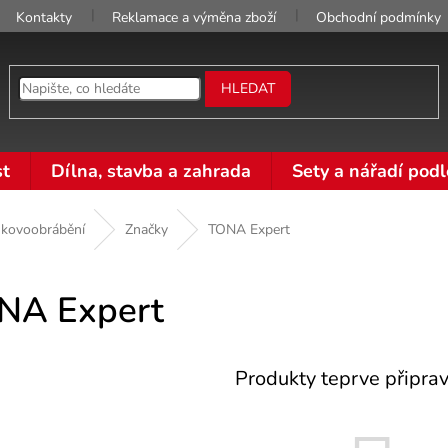
Kontakty
Reklamace a výměna zboží
Obchodní podmínky
HLEDAT
t
Dílna, stavba a zahrada
Sety a nářadí podl
 kovoobrábění
Značky
TONA Expert
NA Expert
Produkty teprve připra