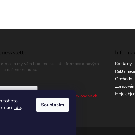
 newsletter
Informa
j e-mail a my vám budeme zasílat informace o nových
Kontakty
 na našem e-shopu.
Reklamace
Obchodní 
Zpracování
Moje obje
 e-mailu souhlasíte s
podmínkami ochrany osobních
m tohoto
Souhlasím
formací
zde
.
ÁSIT SE