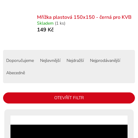
Mřížka plastová 150x150 - černá pro KVB
Skladem
(1 ks)
149 Kč
Ř
a
Doporučujeme
Nejlevnější
Nejdražší
Nejprodávanější
z
e
Abecedně
n
í
p
OTEVŘÍT FILTR
r
o
V
d
ý
u
p
k
i
t