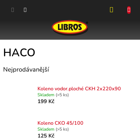
Přejít
na
obsah
NÁKUPN
KOŠÍK
HACO
Nejprodávanější
Koleno vodor.ploché CKH 2x220x90
Skladem
(>5 ks)
199 Kč
Koleno CKO 45/100
Skladem
(>5 ks)
125 Kč