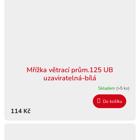
Mřížka větrací prům.125 UB
uzaviratelná-bílá
Skladem
(>5 ks)
Do košíku
114 Kč