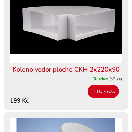
s
ů
p
r
o
d
u
k
t
ů
Koleno vodor.ploché CKH 2x220x90
Skladem
(>5 ks)
Do košíku
199 Kč