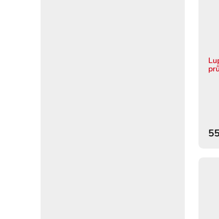
Lu
pr
55