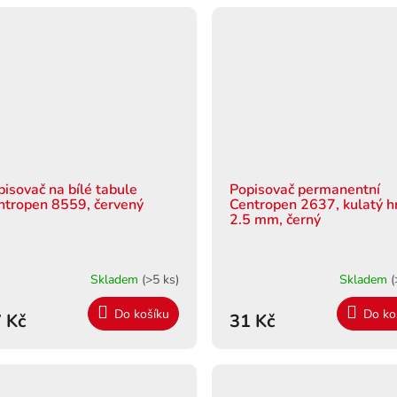
pisovač na bílé tabule
Popisovač permanentní
ntropen 8559, červený
Centropen 2637, kulatý hr
2.5 mm, černý
Skladem
(>5 ks)
Skladem
(
Do košíku
Do ko
 Kč
31 Kč