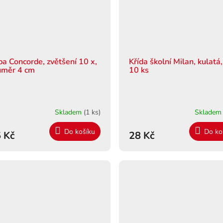
pa Concorde, zvětšení 10 x,
Křída školní Milan, kulatá,
ůměr 4 cm
10 ks
Skladem
(1 ks)
Sklade
Do košíku
Do ko
 Kč
28 Kč