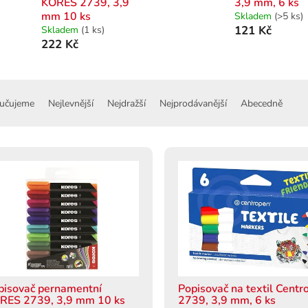
KORES 2739, 3,9
3,9 mm, 6 ks
mm 10 ks
Skladem
(>5 ks)
121 Kč
Skladem
(1 ks)
222 Kč
učujeme
Nejlevnější
Nejdražší
Nejprodávanější
Abecedně
pisovač pernamentní
Popisovač na textil Centr
RES 2739, 3,9 mm 10 ks
2739, 3,9 mm, 6 ks