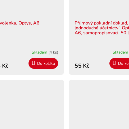
volenka, Optys, A6
Příjmový pokladní doklad,
jednoduché účetnictví, Op
A6, samopropisovací, 50 l
Skladem
(4 ks)
Sklade
Do košíku
Do ko
 Kč
55 Kč