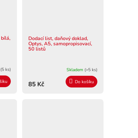
 bílá,
Dodací list, daňový doklad,
Optys, A5, samopropisovací,
50 listů
m
(5 ks)
Skladem
(>5 ks)
šíku
Do košíku
85 Kč