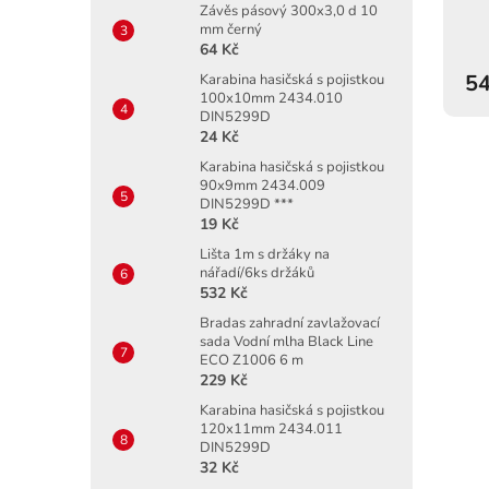
Závěs pásový 300x3,0 d 10
mm černý
64 Kč
54
Karabina hasičská s pojistkou
100x10mm 2434.010
DIN5299D
24 Kč
Karabina hasičská s pojistkou
90x9mm 2434.009
DIN5299D ***
19 Kč
Lišta 1m s držáky na
nářadí/6ks držáků
532 Kč
Bradas zahradní zavlažovací
sada Vodní mlha Black Line
ECO Z1006 6 m
229 Kč
Karabina hasičská s pojistkou
120x11mm 2434.011
DIN5299D
32 Kč