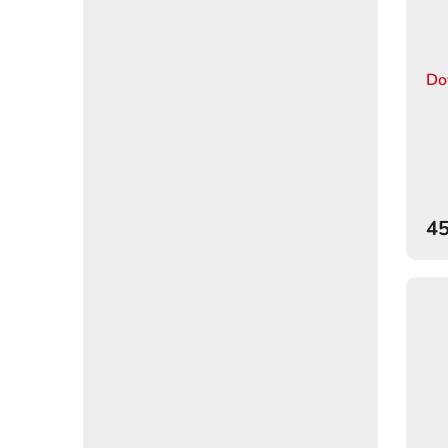
Do
45