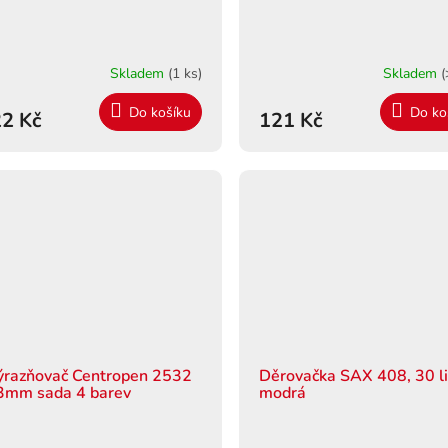
Skladem
(1 ks)
Skladem
(
Do košíku
Do ko
2 Kč
121 Kč
ýrazňovač Centropen 2532
Děrovačka SAX 408, 30 li
3mm sada 4 barev
modrá