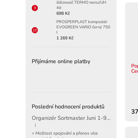
Jídlonosič TERMO nerez/UH
4d
698 Kč
PROSPERPLAST kompostér
EVOGREEN VARIO černý 750
l
1 269 Kč
Přijímáme online platby
Po
Ce
Poslední hodnocení produktů
37
Organizér Sortmaster Juni 1-97-483
|
Hodnocení produktu je 5 z 5 hvězdiček.
+ Možnost spojování a přenos více