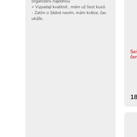
organizérů najednou
+ Vypadají kvalitně , mám už šest kusů
- Zatím o žádné nevím, mám krátce, čas
ukáže.
Se
če
18