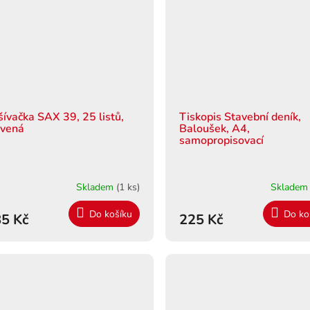
šívačka SAX 39, 25 listů,
Tiskopis Stavební deník,
rvená
Baloušek, A4,
samopropisovací
Skladem
(1 ks)
Sklade
Do košíku
Do ko
5 Kč
225 Kč