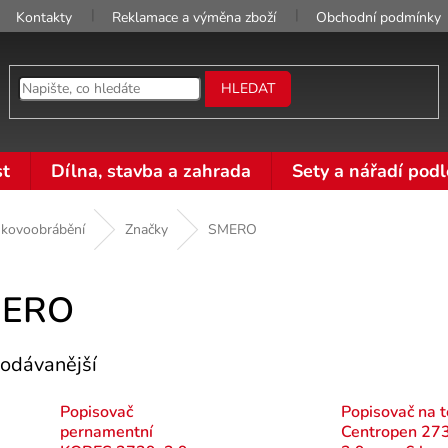
Kontakty
Reklamace a výměna zboží
Obchodní podmínky
HLEDAT
t
Dílna, stavba a zahrada
Sety a nářadí podl
 kovoobrábění
Značky
SMERO
ERO
odávanější
Popisovač
Popisovač na t
pernamentní
Centropen 27