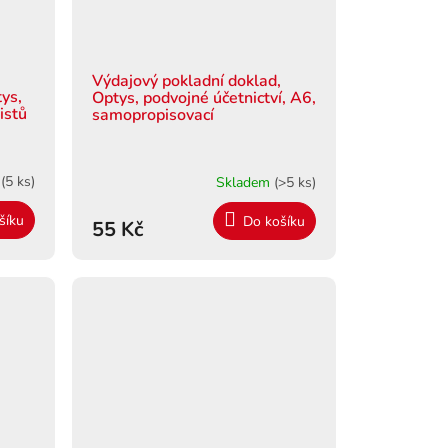
Výdajový pokladní doklad,
tys,
Optys, podvojné účetnictví, A6,
istů
samopropisovací
m
(5 ks)
Skladem
(>5 ks)
šíku
Do košíku
55 Kč