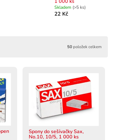
1 000 ks
Skladem
(>5 ks)
22 Kč
50
položek celkem
open
Spony do sešívačky Sax,
No.10, 10/5, 1 000 ks