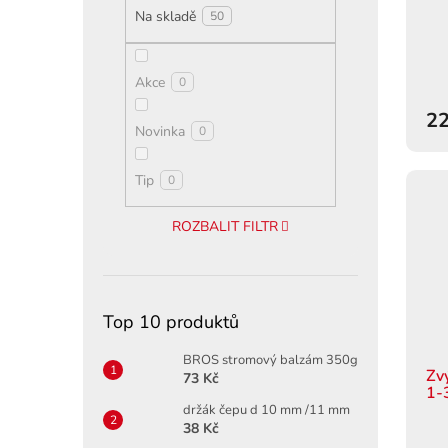
t
Na skladě
50
ů
Akce
0
22
Novinka
0
Tip
0
ROZBALIT FILTR
Top 10 produktů
BROS stromový balzám 350g
Zv
73 Kč
1-
držák čepu d 10 mm /11 mm
38 Kč