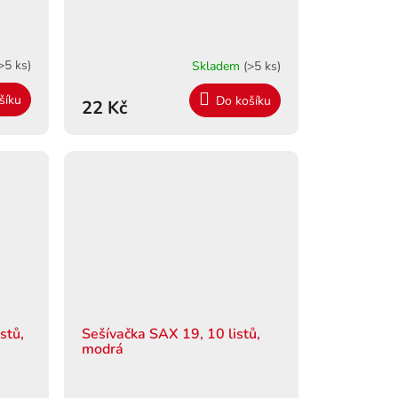
>5 ks)
Skladem
(>5 ks)
šíku
Do košíku
22 Kč
stů,
Sešívačka SAX 19, 10 listů,
modrá