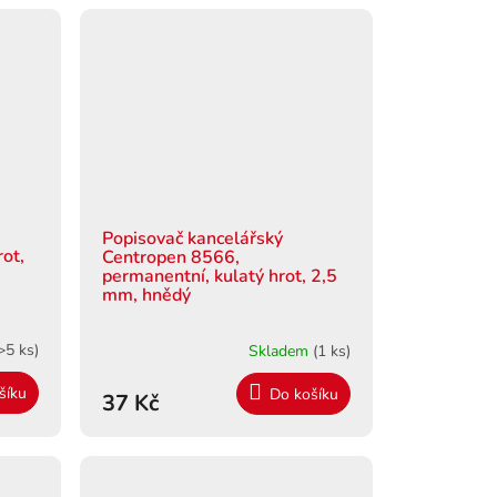
Popisovač kancelářský
ot,
Centropen 8566,
permanentní, kulatý hrot, 2,5
mm, hnědý
>5 ks)
Skladem
(1 ks)
šíku
Do košíku
37 Kč