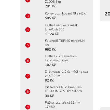
Z1008 8 m
291 Kč
20
Konev pozinkovaná 5l s růžicí
505 Kč
Leifheit venkovní sušák
LinoPush 500
1 124 Kč
Jídlonosič TERMO nerez/UH
4d
692 Kč
Leifheit ruční smeták s
lopatkou Classic
107 Kč
Drát vázací 1,0 černý/2 kg cca
2kg/320m
92 Kč
Bit torzní T45x50mm 2ks
FESTA INDUSTRY 18726
34 Kč
Ráčna lešenářská 19mm
17450