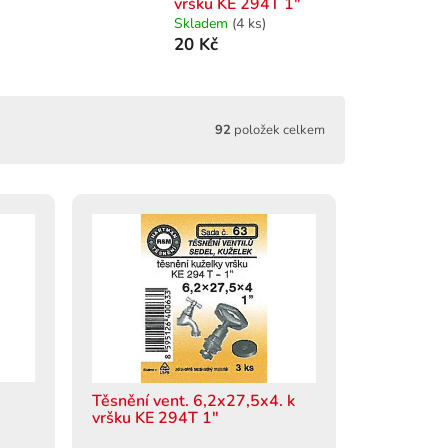
vršku KE 294T 1"
Skladem
(4 ks)
20 Kč
92
položek celkem
Těsnění vent. 6,2x27,5x4. k
vršku KE 294T 1"