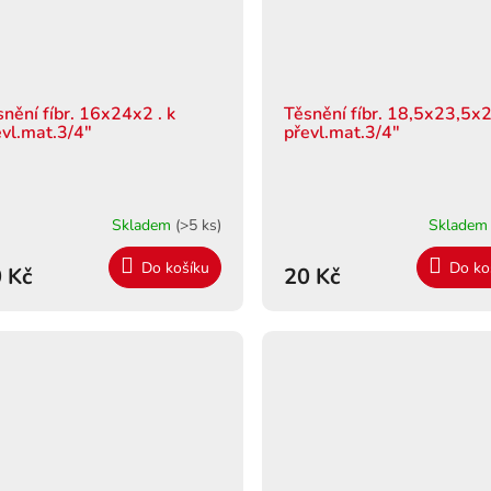
snění fíbr. 16x24x2 . k
Těsnění fíbr. 18,5x23,5x2
evl.mat.3/4"
převl.mat.3/4"
Skladem
(>5 ks)
Sklade
Do košíku
Do ko
 Kč
20 Kč