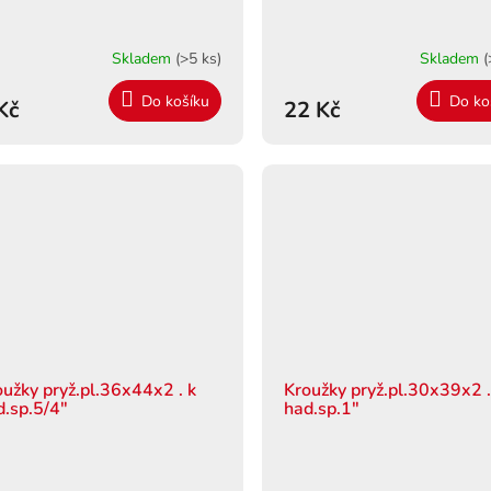
Skladem
(>5 ks)
Skladem
(
Do košíku
Do ko
Kč
22 Kč
oužky pryž.pl.36x44x2 . k
Kroužky pryž.pl.30x39x2 .
d.sp.5/4"
had.sp.1"