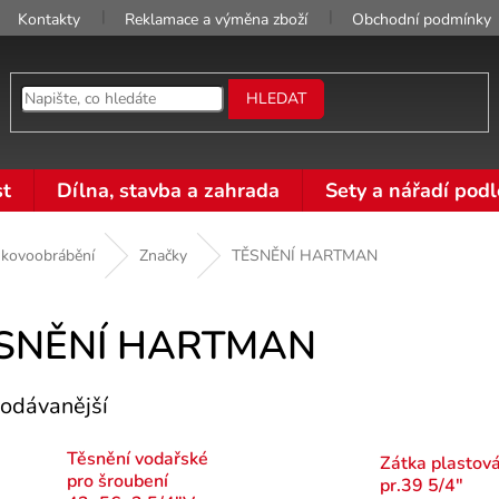
Kontakty
Reklamace a výměna zboží
Obchodní podmínky
HLEDAT
t
Dílna, stavba a zahrada
Sety a nářadí podl
 kovoobrábění
Značky
TĚSNĚNÍ HARTMAN
SNĚNÍ HARTMAN
odávanější
Těsnění vodařské
Zátka plastov
pro šroubení
pr.39 5/4"