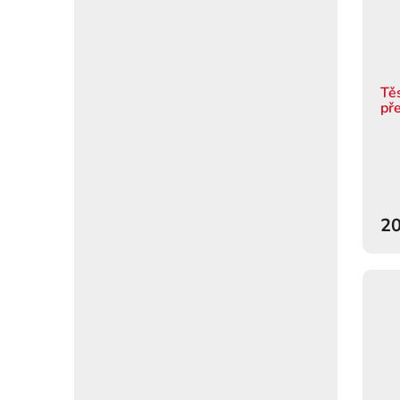
Tě
př
20