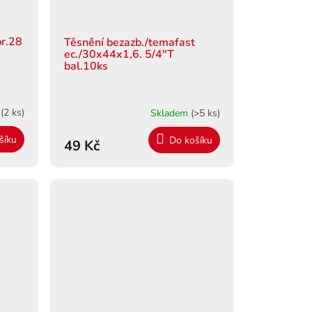
pr.28
Těsnění bezazb./temafast
ec./30x44x1,6. 5/4"T
bal.10ks
m
(2 ks)
Skladem
(>5 ks)
šíku
Do košíku
49 Kč