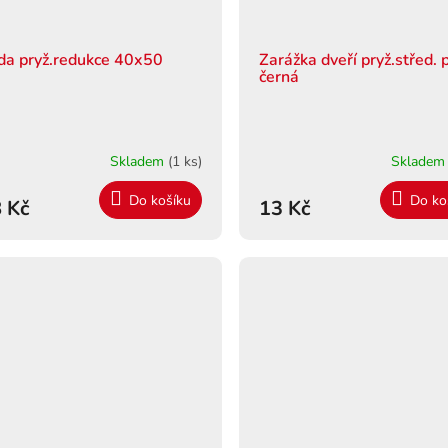
da pryž.redukce 40x50
Zarážka dveří pryž.střed. 
černá
Skladem
(1 ks)
Sklade
Do košíku
Do ko
 Kč
13 Kč