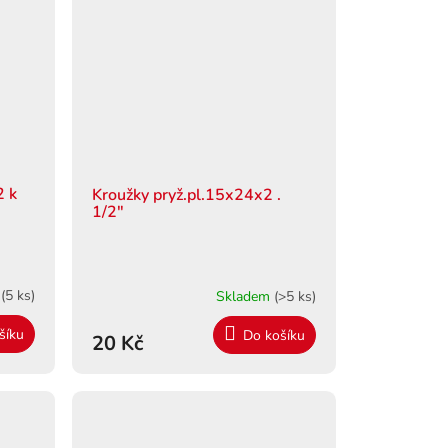
2 k
Kroužky pryž.pl.15x24x2 .
1/2"
m
(5 ks)
Skladem
(>5 ks)
šíku
Do košíku
20 Kč