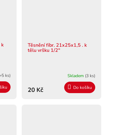
 k
Těsnění fíbr. 21x25x1,5 . k
tělu vršku 1/2"
>5 ks)
Skladem
(3 ks)
šíku
Do košíku
20 Kč