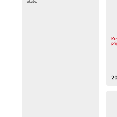
ukáže.
Kr
př
20