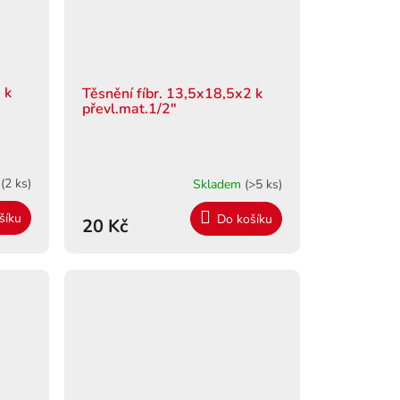
 k
Těsnění fíbr. 13,5x18,5x2 k
převl.mat.1/2"
m
(2 ks)
Skladem
(>5 ks)
šíku
Do košíku
20 Kč