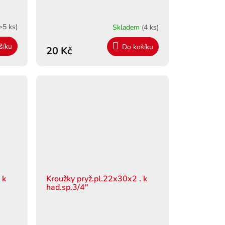
>5 ks)
Skladem
(4 ks)
šíku
Do košíku
20 Kč
 k
Kroužky pryž.pl.22x30x2 . k
had.sp.3/4"