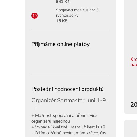
541 Kč
Spojovací mezikus pro 3
rychlospojky
15 Kč
Přijímáme online platby
Kr
ha
Poslední hodnocení produktů
Organizér Sortmaster Juni 1-97-483
20
|
Hodnocení produktu je 5 z 5 hvězdiček.
+ Možnost spojování a přenos více
organizérů najednou
+ Vypadají kvalitně , mám už šest kusů
- Zatím o žádné nevím, mám krátce, čas