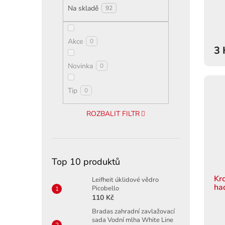
ů
Na skladě
92
Akce
0
3 
Novinka
0
Tip
0
ROZBALIT FILTR
Top 10 produktů
Kr
Leifheit úklidové vědro
ha
Picobello
110 Kč
Bradas zahradní zavlažovací
sada Vodní mlha White Line