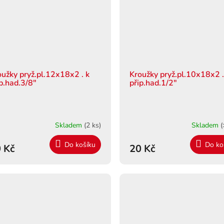
oužky pryž.pl.12x18x2 . k
Kroužky pryž.pl.10x18x2 .
ip.had.3/8"
přip.had.1/2"
Skladem
(2 ks)
Skladem
(
Do košíku
Do ko
 Kč
20 Kč