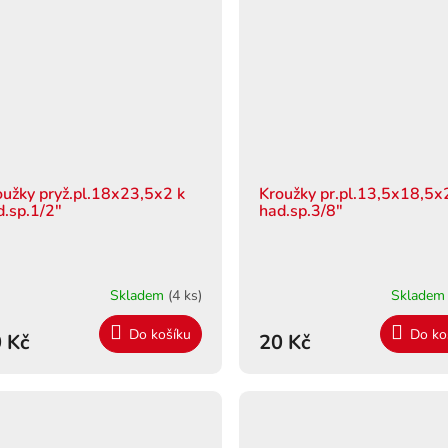
oužky pryž.pl.18x23,5x2 k
Kroužky pr.pl.13,5x18,5x
d.sp.1/2"
had.sp.3/8"
Skladem
(4 ks)
Sklade
Do košíku
Do ko
 Kč
20 Kč