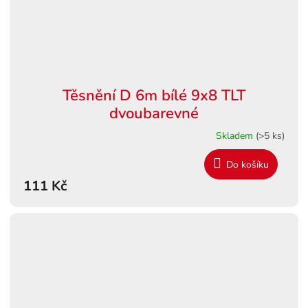
Těsnění D 6m bílé 9x8 TLT
dvoubarevné
Skladem
(>5 ks)
Do košíku
111 Kč