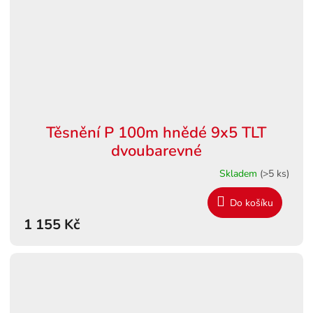
Těsnění P 100m hnědé 9x5 TLT
dvoubarevné
Skladem
(>5 ks)
Do košíku
1 155 Kč