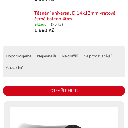
Těsnění universal D 14x12mm vratové
černé baleno 40m
Skladem
(>5 ks)
1 560 Kč
Ř
a
Doporučujeme
Nejlevnější
Nejdražší
Nejprodávanější
z
e
Abecedně
n
í
p
OTEVŘÍT FILTR
r
o
V
d
ý
u
p
k
i
t