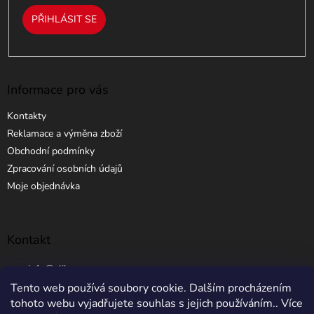
i
PŘIHLÁSIT SE
s
u
Informace pro vás
Kontakty
Reklamace a výměna zboží
Obchodní podmínky
Zpracování osobních údajů
Moje objednávka
Kontakt
info
@
elibros.cz
Tento web používá soubory cookie. Dalším procházením
+420 734 184 444
tohoto webu vyjadřujete souhlas s jejich používáním.. Více