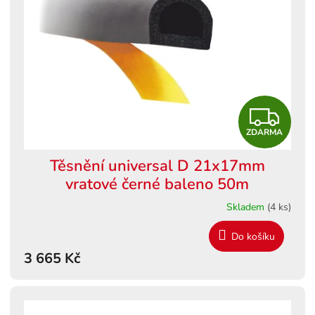
s
ů
p
r
o
d
u
k
Z
t
ů
ZDARMA
D
Těsnění universal D 21x17mm
A
vratové černé baleno 50m
R
Skladem
(4 ks)
M
Do košíku
3 665 Kč
A