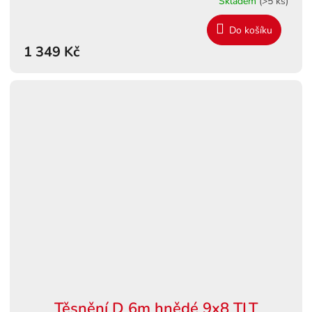
Skladem
(>5 ks)
Do košíku
1 349 Kč
Těsnění D 6m hnědé 9x8 TLT