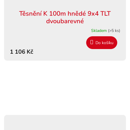
Těsnění K 100m hnědé 9x4 TLT
dvoubarevné
Skladem
(>5 ks)
Do košíku
1 106 Kč