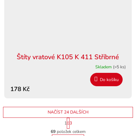
Štíty vratové K105 K 411 Stříbrné
Skladem
(>5 ks)
Do košíku
178 Kč
NAČÍST 24 DALŠÍCH
S
1
3
t
O
r
69
položek celkem
v
á