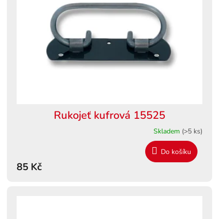
s
ů
p
r
o
d
u
k
t
ů
Rukojeť kufrová 15525
Skladem
(>5 ks)
Do košíku
85 Kč