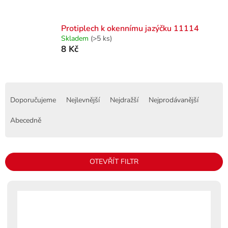
Protiplech k okennímu jazýčku 11114
Skladem
(>5 ks)
8 Kč
Ř
a
Doporučujeme
Nejlevnější
Nejdražší
Nejprodávanější
z
e
Abecedně
n
í
p
OTEVŘÍT FILTR
r
o
V
d
ý
u
p
k
i
t