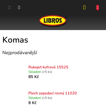
Přejít
na
obsah
NÁKUPN
KOŠÍK
Komas
Nejprodávanější
Rukojeť kufrová 15525
Skladem
(>5 ks)
85 Kč
Plech zapadací rovný 11020
Skladem
(>5 ks)
8 Kč