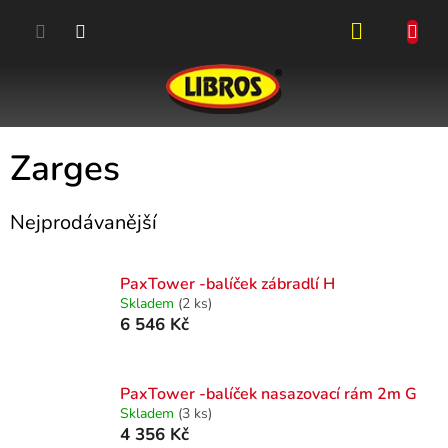
Přejít
na
obsah
NÁKUPN
KOŠÍK
Zarges
Nejprodávanější
PaxTower -balíček zábradlí H
Skladem
(2 ks)
6 546 Kč
PaxTower -balíček nasazovací rám 2m G
Skladem
(3 ks)
4 356 Kč