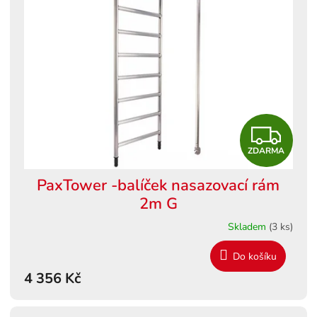
Z
ZDARMA
D
PaxTower -balíček nasazovací rám
A
2m G
R
Skladem
(3 ks)
M
Do košíku
4 356 Kč
A