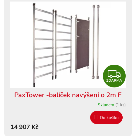
Z
ZDARMA
D
PaxTower -balíček navýšení o 2m F
A
Skladem
(1 ks)
R
Do košíku
M
14 907 Kč