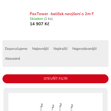
PaxTower -balíček navýšení o 2m F
Skladem
(1 ks)
14 907 Kč
Ř
a
Doporučujeme
Nejlevnější
Nejdražší
Nejprodávanější
z
e
Abecedně
n
í
p
OTEVŘÍT FILTR
r
o
V
d
ý
u
p
k
i
t