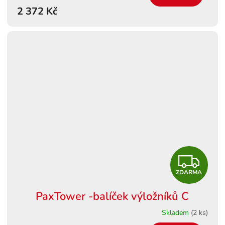
M
2 372 Kč
A
Z
ZDARMA
D
PaxTower -balíček výložníků C
A
Skladem
(2 ks)
R