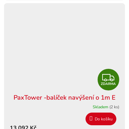
A
Z
ZDARMA
D
PaxTower -balíček navýšení o 1m E
A
Skladem
(2 ks)
R
Do košíku
M
13 092 Kč