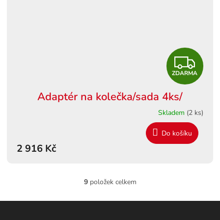
Z
ZDARMA
D
Adaptér na kolečka/sada 4ks/
A
Skladem
(2 ks)
R
Do košíku
M
2 916 Kč
A
9
položek celkem
O
v
l
Z
á
á