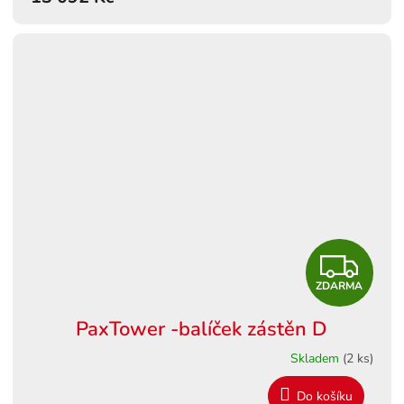
A
Z
ZDARMA
D
PaxTower -balíček zástěn D
A
Skladem
(2 ks)
R
Do košíku