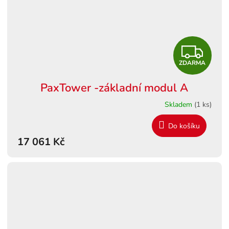
Z
ZDARMA
D
PaxTower -základní modul A
A
Skladem
(1 ks)
R
Do košíku
M
17 061 Kč
A