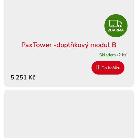
Z
ZDARMA
D
PaxTower -doplňkový modul B
A
Skladem
(2 ks)
R
Do košíku
M
5 251 Kč
A