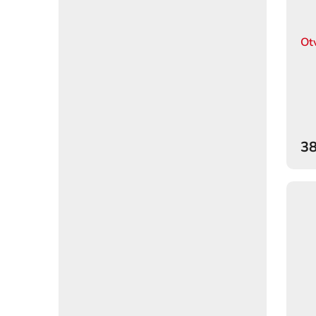
Ot
38