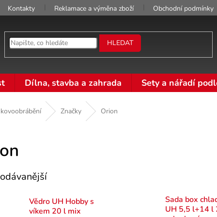
Kontakty
Reklamace a výměna zboží
Obchodní podmínky
HLEDAT
t
Dílna, stavba a zahrada
Sety a nářadí podl
 kovoobrábění
Značky
Orion
ion
odávanější
Sada box chlad
Vědro UH Hobby s
UH 5,5 l+14 l 
víkem 20 l mix