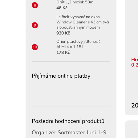
Drát 1,2 pozink 50m
46 Kč
Leifheit vysavač na okna
Window Cleaner s 43 cm tyčí
a oboustranným mopem
930 Kč
Orion plastový jídlonosič
ALMI 4 x 1,15 l
178 Kč
Hr
0,2
Přijímáme online platby
20
Poslední hodnocení produktů
Organizér Sortmaster Juni 1-97-483