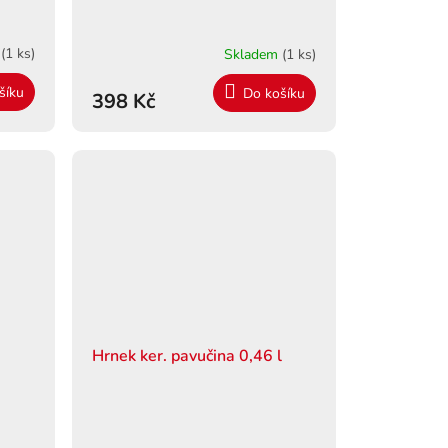
m
(1 ks)
Skladem
(1 ks)
šíku
Do košíku
398 Kč
Hrnek ker. pavučina 0,46 l