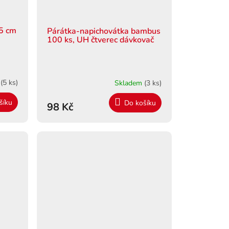
,5 cm
Párátka-napichovátka bambus
100 ks, UH čtverec dávkovač
m
(5 ks)
Skladem
(3 ks)
šíku
Do košíku
98 Kč