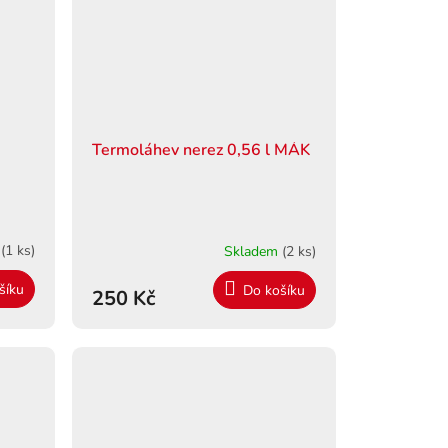
Termoláhev nerez 0,56 l MÁK
m
(1 ks)
Skladem
(2 ks)
šíku
Do košíku
250 Kč