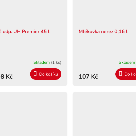
š odp. UH Premier 45 l
Mlékovka nerez 0,16 l
Skladem
(1 ks)
Sklade
Do košíku
Do ko
8 Kč
107 Kč