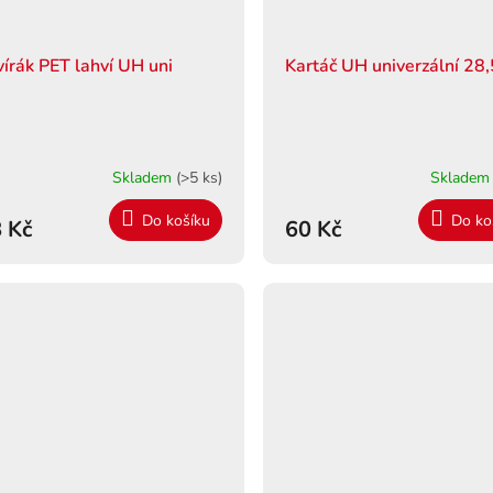
vírák PET lahví UH uni
Kartáč UH univerzální 28
Skladem
(>5 ks)
Sklade
Do košíku
Do ko
 Kč
60 Kč