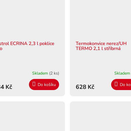
strol ECRINA 2,3 l poklice
Termokonvice nerez/UH
lo
TERMO 2,1 l stříbrná
Skladem
(2 ks)
Sklade
Do košíku
Do ko
4 Kč
628 Kč