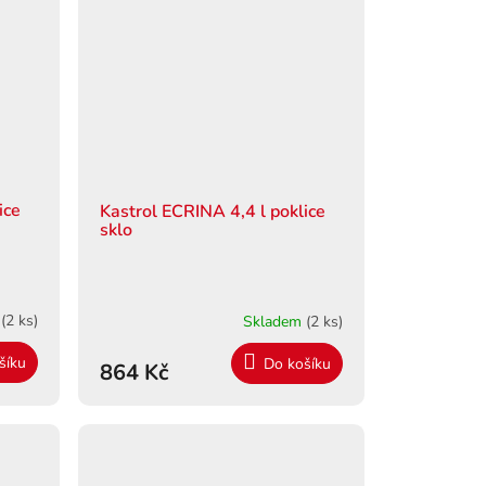
ice
Kastrol ECRINA 4,4 l poklice
sklo
m
(2 ks)
Skladem
(2 ks)
šíku
Do košíku
864 Kč