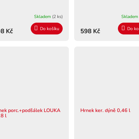
Skladem
(2 ks)
Sklade
Do košíku
Do ko
8 Kč
598 Kč
nek porc.+podšálek LOUKA
Hrnek ker. dýně 0,46 l
8 l