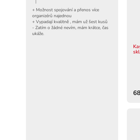
|
Hodnocení produktu je 5 z 5 hvězdiček.
+ Možnost spojování a přenos více
organizérů najednou
+ Vypadají kvalitně , mám už šest kusů
- Zatím o žádné nevím, mám krátce, čas
ukáže.
Ka
sk
68