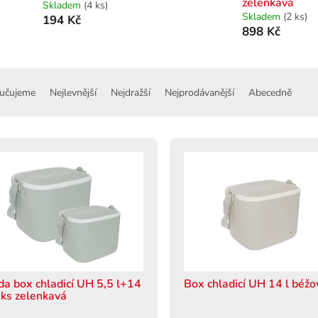
zelenkavá
Skladem
(4 ks)
Skladem
(2 ks)
194 Kč
898 Kč
učujeme
Nejlevnější
Nejdražší
Nejprodávanější
Abecedně
da box chladicí UH 5,5 l+14
Box chladicí UH 14 l béžo
2 ks zelenkavá