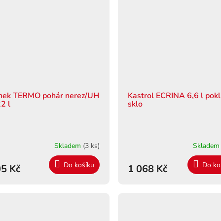
nek TERMO pohár nerez/UH
Kastrol ECRINA 6,6 l pokl
2 l
sklo
Skladem
(3 ks)
Sklade
Do košíku
Do ko
5 Kč
1 068 Kč