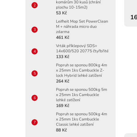
komárům 30 kusů (chrání
plochu 10-15m2)
53 Kč
16
Leifheit Mop Set PowerClean
M + náhrada micro duo
zdarma
461 Kč
Vrták příklepový SDS+
14x600/520 20775 čtyřbřité
133 Kč
Popruh se sponou 800kg 4m
x 25mm 1ks Cambuckle Z-
lock Hybrid lehké zatížení
264 Kč
Popruh se sponou 500kg 5m
x 25mm 1ks Cambuckle
lehké zatížení
169 Kč
Popruh se sponou 500kg 4m
x 25mm 1ks Cambuckle
Classic lehké zatížení
88 Kč