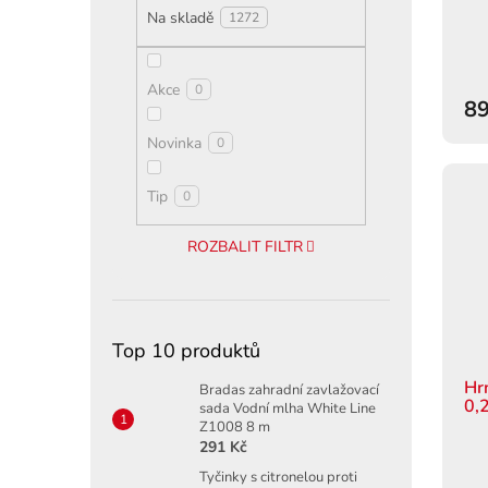
ů
Na skladě
1272
Akce
0
89
Novinka
0
Tip
0
ROZBALIT FILTR
Top 10 produktů
Hr
Bradas zahradní zavlažovací
0,2
sada Vodní mlha White Line
Z1008 8 m
291 Kč
Tyčinky s citronelou proti