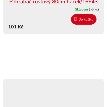
Pohrabáč roštový 80cm háček/16643
Skladem
(>5 ks)
Do košíku
101 Kč