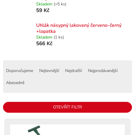
Skladem
(>5 ks)
59 Kč
Uhlák násypný lakovaný červeno-černý
+lopatka
Skladem
(1 ks)
566 Kč
Ř
a
Doporučujeme
Nejlevnější
Nejdražší
Nejprodávanější
z
e
Abecedně
n
í
p
OTEVŘÍT FILTR
r
o
V
d
ý
u
p