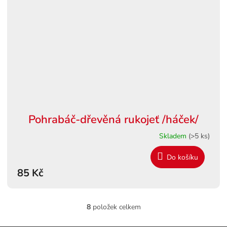
Pohrabáč-dřevěná rukojeť /háček/
Skladem
(>5 ks)
Do košíku
85 Kč
8
položek celkem
O
v