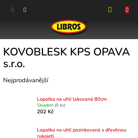
Přejít
na
obsah
NÁKUPN
KOŠÍK
KOVOBLESK KPS OPAVA
s.r.o.
Nejprodávanější
Lopatka na uhlí lakovaná 80cm
Skladem
(5 ks)
202 Kč
Lopatka na uhlí pozinkovaná s dřevěnou
rukojetí