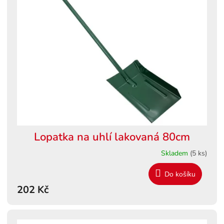
k
i
t
s
ů
p
r
o
d
u
k
t
ů
Lopatka na uhlí lakovaná 80cm
Skladem
(5 ks)
Do košíku
202 Kč