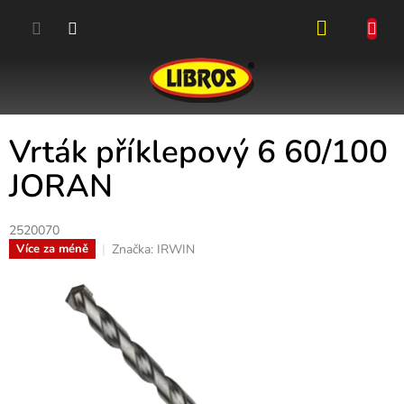
Přejít
na
obsah
NÁKUPN
KOŠÍK
Vrták příklepový 6 60/100
JORAN
2520070
Značka:
IRWIN
Více za méně