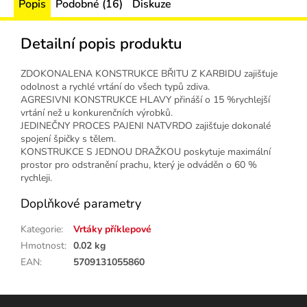
Popis
Podobné (16)
Diskuze
Detailní popis produktu
ZDOKONALENA KONSTRUKCE BŘITU Z KARBIDU zajišťuje
odolnost a rychlé vrtání do všech typů zdiva.
AGRESIVNI KONSTRUKCE HLAVY přináší o 15 %rychlejší
vrtání než u konkurenčních výrobků.
JEDINEČNY PROCES PAJENI NATVRDO zajišťuje dokonalé
spojení špičky s tělem.
KONSTRUKCE S JEDNOU DRAŽKOU poskytuje maximální
prostor pro odstranění prachu, který je odváděn o 60 %
rychleji.
Doplňkové parametry
Kategorie
:
Vrtáky příklepové
Hmotnost
:
0.02 kg
EAN
:
5709131055860
Z