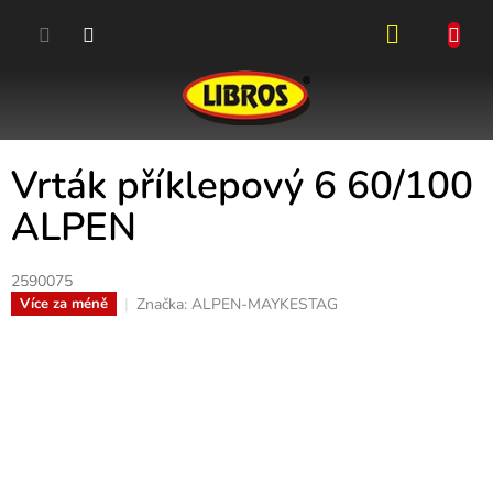
Přejít
na
obsah
NÁKUPN
KOŠÍK
Vrták příklepový 6 60/100
ALPEN
2590075
Značka:
ALPEN-MAYKESTAG
Více za méně