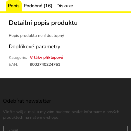
Popis
Podobné (16)
Diskuze
Detailní popis produktu
Popis produktu není dostupný
Doplňkové parametry
Kategorie
:
Vrtáky příklepové
EAN
:
9002740224761
Z
á
p
a
Odebírat newsletter
t
Vložte svůj e-mail a my vám budeme zasílat informace o nových
í
produktech na našem e-shopu.
E-mail