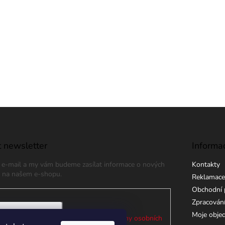
 newsletter
Informa
j e-mail a my vám budeme zasílat informace o nových
Kontakty
 na našem e-shopu.
Reklamace
Obchodní 
Zpracování
Moje obje
 e-mailu souhlasíte s
podmínkami ochrany osobních