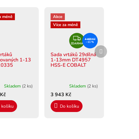
a méně
Akce
Více za méně
Z
4 469 Kč
–11 %
ZDARMA
D
Další
A
produkt
rtáků
Sada vrtáků 29dílná
R
šovaných 1-13
1-13mm DT4957
20335
HSS-E COBALT
M
A
Skladem
(2 ks)
Skladem
(2 ks)
 Kč
3 943 Kč
 košíku
Do košíku