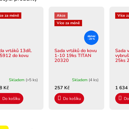
ce za méně
Akce
Více z
Více za méně
357 Kč
–28 %
da vrtáků 13díl.
Sada vrtáků do kovu
Sada v
5912 do kovu
1-10 19ks TITAN
vybru
20320
25ks 
Skladem
(>5 ks)
Skladem
(4 ks)
8 Kč
257 Kč
1 634
Do košíku
Do košíku
Do