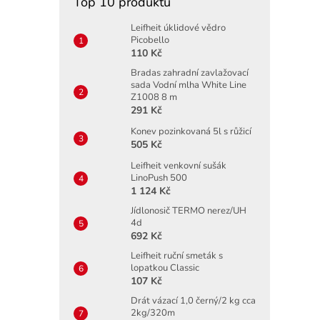
Top 10 produktů
Leifheit úklidové vědro
Picobello
110 Kč
Bradas zahradní zavlažovací
sada Vodní mlha White Line
Z1008 8 m
291 Kč
Konev pozinkovaná 5l s růžicí
505 Kč
Leifheit venkovní sušák
LinoPush 500
1 124 Kč
Jídlonosič TERMO nerez/UH
4d
692 Kč
Leifheit ruční smeták s
lopatkou Classic
107 Kč
Drát vázací 1,0 černý/2 kg cca
2kg/320m