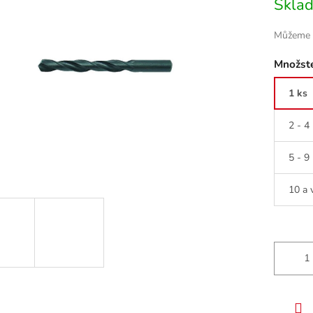
Skla
cena:
Můžeme d
Množste
1 ks
2 - 4
5 - 9
10 a 