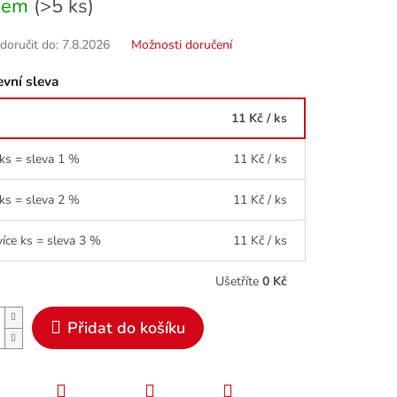
dem
(>5 ks)
oručit do:
7.8.2026
Možnosti doručení
vní sleva
11 Kč
/ ks
 ks = sleva 1 %
11 Kč
/ ks
 ks = sleva 2 %
11 Kč
/ ks
více ks = sleva 3 %
11 Kč
/ ks
Ušetříte
0 Kč
Přidat do košíku