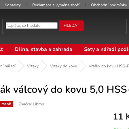
Kontakty
Reklamace a výměna zboží
Obchodní podmínky
HLEDAT
t
Dílna, stavba a zahrada
Sety a nářadí podl
ní nářadí
Vrtáky
Vrtáky do kovu
Vrtáky do kovu HSS-
ták válcový do kovu 5,0 HSS
Značka:
Libros
a méně
11 
Měrná