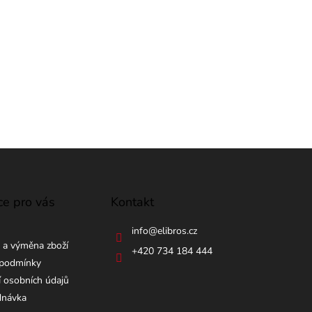
ce pro vás
Kontakt
info
@
elibros.cz
 a výměna zboží
+420 734 184 444
podmínky
 osobních údajů
dnávka