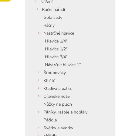
í
Nářadí
p
Ruční nářadí
a
Gola sady
n
Ráčny
e
Nástrčné hlavice
l
Hlavice 1/4"
Hlavice 1/2"
Hlavice 3/4"
Nástrčné hlavice 1"
Šroubováky
Kleště
Kladiva a palice
Dílenské nože
Nůžky na plech
Pilníky, rašple a hoblíky
Páčidla
Svěrky a svorky
Měřidla