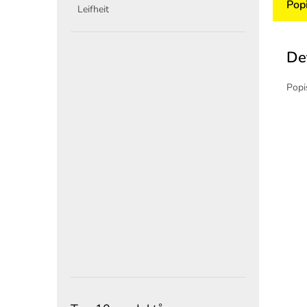
Pop
Leifheit
De
Popi