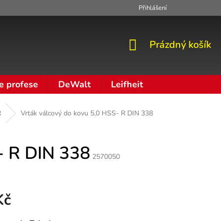
Přihlášení
Zpracování osobních údajů
Moje objednávka
NÁKUPNÍ
Prázdný košík
KOŠÍK
e profese
DeWalt
Leifheit
R
Vrták válcový do kovu 5,0 HSS- R DIN 338
- R DIN 338
2570050
Kč