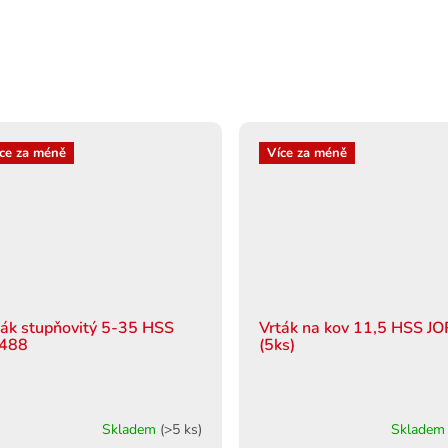
ce za méně
Více za méně
ták stupňovitý 5-35 HSS
Vrták na kov 11,5 HSS J
488
(5ks)
Skladem
(>5 ks)
Sklade