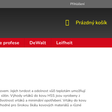
Přihlášení
Zpracování osobních údajů
Moje objednávka
NÁKUPNÍ
Prázdný košík
KOŠÍK
e profese
DeWalt
Leifheit
vem. Jejich tvrdost a odolnost vůči teplotám umožňují
ch slitin. Výhody vrtáků do kovu HSS jsou vyrobeny z
u životnost vrtáků a minimální opotřebení. Vrtáky do kovu
u vhodné pro širokou škálu kovových materiálů a různé