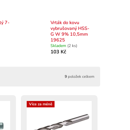
tý 7-
Vrták do kovu
vybrušovaný HSS-
G W 9% 10,5mm
19625
Skladem
(2 ks)
103 Kč
9
položek celkem
Více za méně