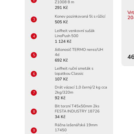
Z1008 8 m
291 Kč
Vr
Konev pozinkovaná 5l s růžicí
20
505 Kč
Leifheit venkovní sušák
LinoPush 500
1 124 Kč
Jídlonosič TERMO nerez/UH
4d
46
692 Kč
Leifheit ruční smeták s
lopatkou Classic
107 Kč
Drát vázací 1,0 černý/2 kg cca
2kg/320m
92 Kč
Bit torzní T45x50mm 2ks
FESTA INDUSTRY 18726
34 Kč
Ráčna lešenářská 19mm
17450