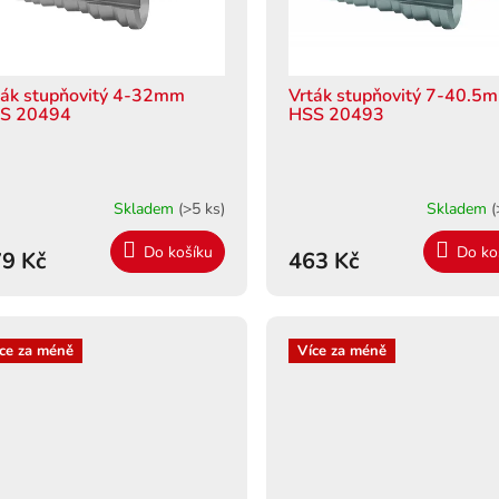
ták stupňovitý 4-32mm
Vrták stupňovitý 7-40.5
S 20494
HSS 20493
Skladem
(>5 ks)
Skladem
(
Do košíku
Do ko
9 Kč
463 Kč
ce za méně
Více za méně