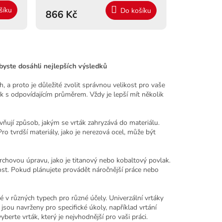
šíku
Do košíku
866 Kč
abyste dosáhli nejlepších výsledků
, a proto je důležité zvolit správnou velikost pro vaše
ák s odpovídajícím průměrem. Vždy je lepší mít několik
vňují způsob, jakým se vrták zahryzává do materiálu.
o tvrdší materiály, jako je nerezová ocel, může být
chovou úpravu, jako je titanový nebo kobaltový povlak.
nost. Pokud plánujete provádět náročnější práce nebo
v různých typech pro různé účely. Univerzální vrtáky
jsou navrženy pro specifické úkoly, například vrtání
berte vrták, který je nejvhodnější pro vaši práci.