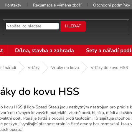
Kontakty
Reklamace a výměna zboží
Obchodní podmínky
HLEDAT
t
Dílna, stavba a zahrada
Sety a nářadí podl
ní nářadí
Vrtáky
Vrtáky do kovu
Vrtáky do kovu HSS
táky do kovu HSS
do kovu HSS (High-Speed Steel) jsou nezbytným nástrojem pro práci s ko
tvorů do různých kovových materiálů, včetně oceli, hliníku, mědi a další
valitní oceli, která je tvrdá a odolná proti teplotám. To zajišťuje dlouho
 poskytují vynikající přesnost vrtání a čisté otvory bez rozmazání. Jso
acích operací.