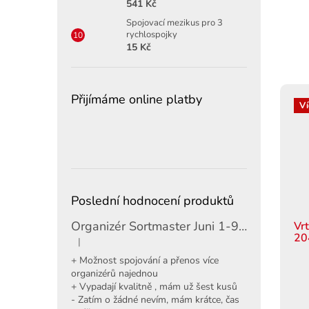
541 Kč
Spojovací mezikus pro 3
rychlospojky
15 Kč
Přijímáme online platby
Ví
Poslední hodnocení produktů
Organizér Sortmaster Juni 1-97-483
Vr
20
|
Hodnocení produktu je 5 z 5 hvězdiček.
+ Možnost spojování a přenos více
organizérů najednou
+ Vypadají kvalitně , mám už šest kusů
- Zatím o žádné nevím, mám krátce, čas