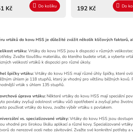
Do košíku
Do ko
1 Kč
192 Kč
O
v
ěru vrtáků do kovu HSS je důležité zvážit několik klíčových faktorů, 
l
á
elikost vrtáku:
Vrtáky do kovu HSS jsou k dispozici v různých velikostech
d
otřeby. Zvažte tloušťku materiálu, do kterého budete vrtat, a vyberte vrt
a
ůzných velikostí vrtáků k dispozici pro různé úkoly.
c
í
hel špičky vrtáku:
Vrtáky do kovu HSS mají různé úhly špičky, které ovli
p
ěžným úhlem je 118 stupňů, který je vhodný pro většinu běžných kovů. Pr
r
hodnější vrták s úhlem 135 stupňů.
v
k
ovrchová úprava vrtáku:
Některé vrtáky do kovu HSS mají speciální povr
y
yto povlaky zvyšují odolnost vrtáku vůči opotřebení a zvyšují jeho život
v
asto používat vrtáky do kovu, zvažte výběr vrtáku s povlakem.
ý
p
niverzální vs. specializované vrtáky:
Vrtáky do kovu HSS jsou dostupné 
i
sou vhodné pro širokou škálu aplikací a různé kovy. Specializované vrtáky 
s
tvorů do nerezové oceli nebo závitování. Zvažte své konkrétní potřeby a vy
u