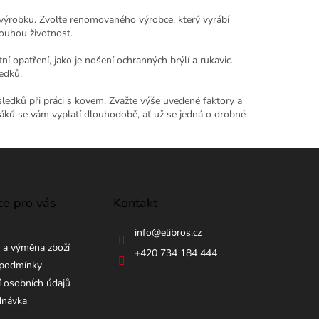
 výrobku. Zvolte renomovaného výrobce, který vyrábí
louhou životnost.
í opatření, jako je nošení ochranných brýlí a rukavic.
edků.
ledků při práci s kovem. Zvažte výše uvedené faktory a
vrtáků se vám vyplatí dlouhodobě, ať už se jedná o drobné
ce pro vás
Kontakt
info
@
elibros.cz
 a výměna zboží
+420 734 184 444
podmínky
 osobních údajů
dnávka