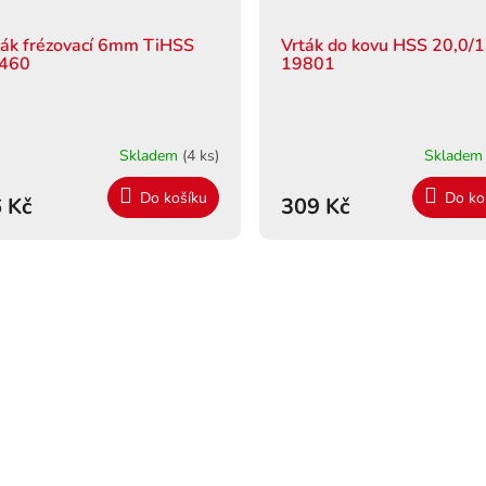
ták frézovací 6mm TiHSS
Vrták do kovu HSS 20,0/
460
19801
Skladem
(4 ks)
Sklade
Do košíku
Do ko
 Kč
309 Kč