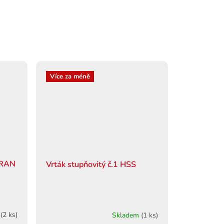
Více za méně
ORAN
Vrták stupňovitý č.1 HSS
m
(2 ks)
Skladem
(1 ks)