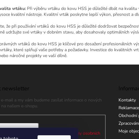
valita vrtáku:
Při výběru vrtáku do kovu HSS je důležité dbát na kvalitu
ysoce kvalitní nástroje. Kvalitní vrták poskytne lepší výkon, přesnost a d
e, že při používání vrtáků do kovu HSS je důležité dodržovat bezpečnostn
lně udržujte své vrtáky v dobrém stavu, aby dosahovaly optimálních výsl
právných vrtáků do kovu HSS je klíčové pro dosažení profesionálních výs
vrtáky, které splňují vaše potřeby a požadavky. Investice do kvalitních 
ebo náročné projekty ve vaší dílně.
 newsletter
Informa
j e-mail a my vám budeme zasílat informace o nových
Kontakty
 na našem e-shopu.
Reklamace
Obchodní 
Zpracování
Moje obje
 e-mailu souhlasíte s
podmínkami ochrany osobních
m tohoto