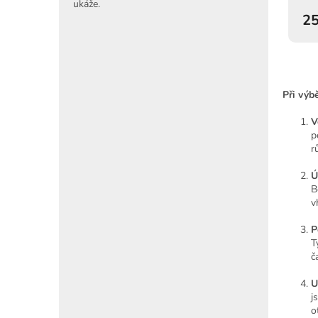
ukáže.
25
Při výb
V
p
r
Ú
B
v
P
T
č
U
j
o