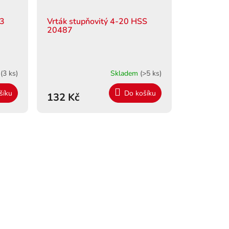
13
Vrták stupňovitý 4-20 HSS
20487
m
(3 ks)
Skladem
(>5 ks)
šíku
Do košíku
132 Kč