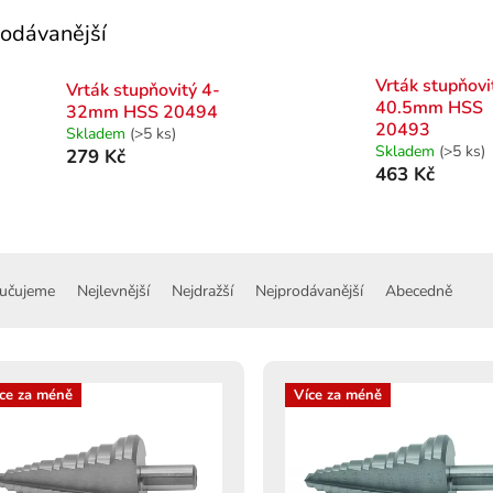
odávanější
Vrták stupňovi
Vrták stupňovitý 4-
40.5mm HSS
32mm HSS 20494
20493
Skladem
(>5 ks)
Skladem
(>5 ks)
279 Kč
463 Kč
učujeme
Nejlevnější
Nejdražší
Nejprodávanější
Abecedně
ce za méně
Více za méně