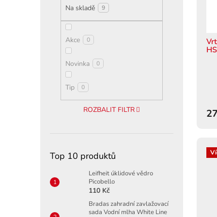
u
Na skladě
9
r
k
o
t
d
ů
Akce
0
u
Vr
HS
k
t
Novinka
0
ů
Tip
0
ROZBALIT FILTR
27
Ví
Top 10 produktů
Leifheit úklidové vědro
Picobello
110 Kč
Bradas zahradní zavlažovací
sada Vodní mlha White Line