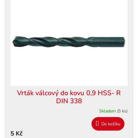
ý
o
p
d
i
u
s
k
p
t
r
ů
o
d
u
k
t
ů
Vrták válcový do kovu 0,9 HSS- R
DIN 338
Skladem
(5 ks)
Do košíku
5 Kč