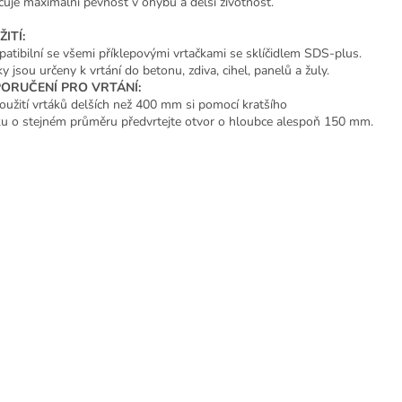
čuje maximální pevnost v ohybu a delší životnost.
ITÍ:
atibilní se všemi příklepovými vrtačkami se sklíčidlem SDS-plus.
y jsou určeny k vrtání do betonu, zdiva, cihel, panelů a žuly.
ORUČENÍ PRO VRTÁNÍ:
použití vrtáků delších než 400 mm si pomocí kratšího
ku o stejném průměru předvrtejte otvor o hloubce alespoň 150 mm.