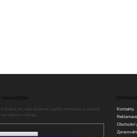
 newsletter
Informa
j e-mail a my vám budeme zasílat informace o nových
Kontakty
 na našem e-shopu.
Reklamace
Obchodní 
Zpracování