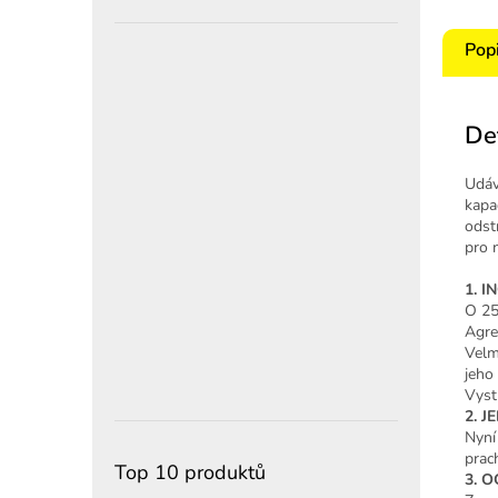
Pop
De
Udáv
kapa
odst
pro 
1. 
O 25
Agre
Velm
jeho
Vyst
2. 
Nyní 
prach
Top 10 produktů
3. 