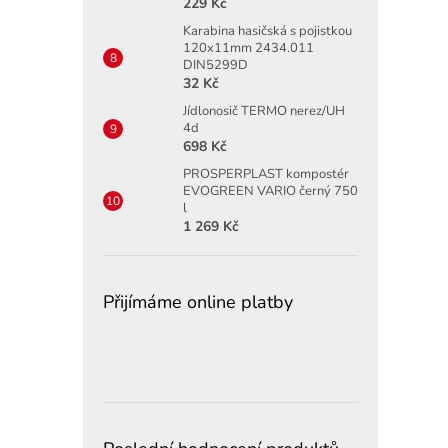
229 Kč
Karabina hasičská s pojistkou
120x11mm 2434.011
DIN5299D
32 Kč
Jídlonosič TERMO nerez/UH
4d
698 Kč
PROSPERPLAST kompostér
EVOGREEN VARIO černý 750
l
1 269 Kč
Přijímáme online platby