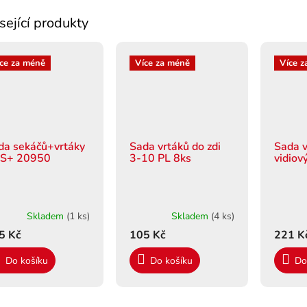
sející produkty
ce za méně
Více za méně
Více z
da sekáčů+vrtáky
Sada vrtáků do zdi
Sada v
S+ 20950
3-10 PL 8ks
vidiov
Skladem
(1 ks)
Skladem
(4 ks)
5 Kč
105 Kč
221 K
Do košíku
Do košíku
Do