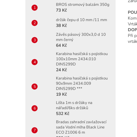
Zaru
BROS stromový balzám 350g
73 Kč
POUŽ
Komp
držák čepu d 10 mm /11 mm
Vrták
38 Kč
DOP
Závěs pásový 300x3,0 d 10
Při 
mm černý
vrtá
64 Kč
Karabina hasičská s pojistkou
100x10mm 2434.010
DIN5299D
24 Kč
Karabina hasičská s pojistkou
90x9mm 2434.009
DIN5299D ***
19 Kč
Lišta 1m s držáky na
nářadí/6ks držáků
532 Kč
Bradas zahradní zavlažovací
sada Vodní mlha Black Line
ECO Z1006 6 m