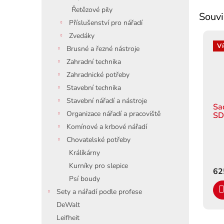
Řetězové pily
Souvi
Příslušenství pro nářadí
Zvedáky
Ví
Brusné a řezné nástroje
Zahradní technika
Zahradnické potřeby
Stavební technika
Stavební nářadí a nástroje
Sa
Organizace nářadí a pracoviště
SD
Komínové a krbové nářadí
Chovatelské potřeby
Králíkárny
Kurníky pro slepice
62
Psí boudy
Sety a nářadí podle profese
DeWalt
Leifheit