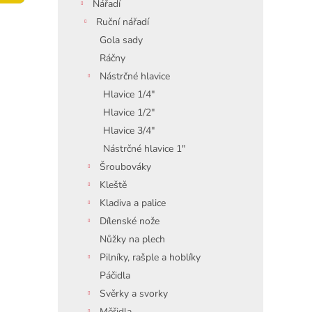
í
Nářadí
p
Ruční nářadí
a
Gola sady
n
Ráčny
e
Nástrčné hlavice
l
Hlavice 1/4"
Hlavice 1/2"
Hlavice 3/4"
Nástrčné hlavice 1"
Šroubováky
Kleště
Kladiva a palice
Dílenské nože
Nůžky na plech
Pilníky, rašple a hoblíky
Páčidla
Svěrky a svorky
Měřidla