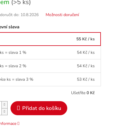
dem
(>5 ks)
oručit do:
10.8.2026
Možnosti doručení
vní sleva
55 Kč
/ ks
 ks = sleva 1 %
54 Kč
/ ks
 ks = sleva 2 %
54 Kč
/ ks
více ks = sleva 3 %
53 Kč
/ ks
Ušetříte
0 Kč
Přidat do košíku
informace