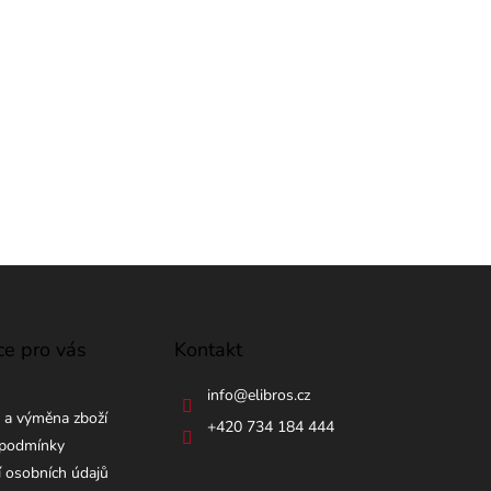
ce pro vás
Kontakt
info
@
elibros.cz
 a výměna zboží
+420 734 184 444
podmínky
 osobních údajů