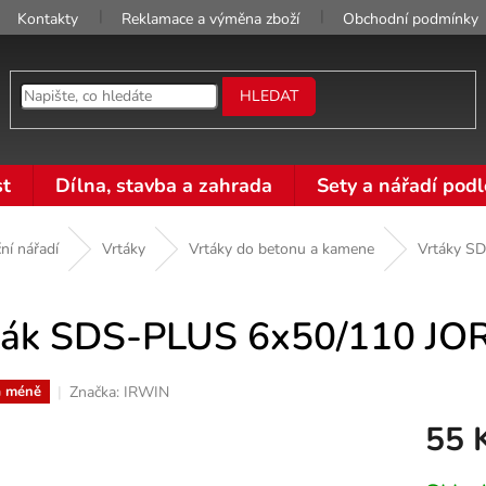
Kontakty
Reklamace a výměna zboží
Obchodní podmínky
HLEDAT
t
Dílna, stavba a zahrada
Sety a nářadí podl
ní nářadí
Vrtáky
Vrtáky do betonu a kamene
Vrtáky SD
ták SDS-PLUS 6x50/110 J
Značka:
IRWIN
a méně
55 
Měrná