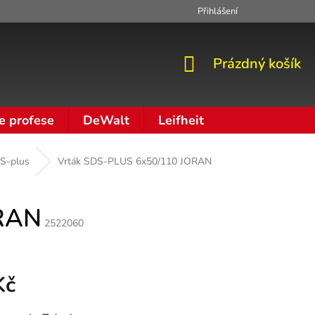
Přihlášení
Zpracování osobních údajů
Moje objednávka
NÁKUPNÍ
Prázdný košík
KOŠÍK
e profese
DeWalt
Leifheit
S-plus
Vrták SDS-PLUS 6x50/110 JORAN
ORAN
2522060
Kč