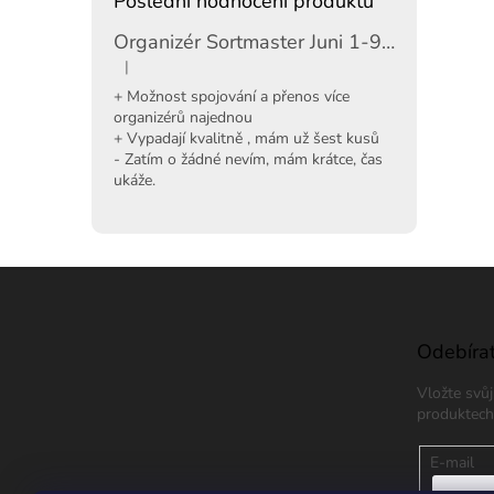
Poslední hodnocení produktů
Organizér Sortmaster Juni 1-97-483
|
Hodnocení produktu je 5 z 5 hvězdiček.
+ Možnost spojování a přenos více
organizérů najednou
+ Vypadají kvalitně , mám už šest kusů
- Zatím o žádné nevím, mám krátce, čas
ukáže.
Z
á
p
a
Odebírat
t
Vložte svů
í
produktech
E-mail