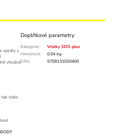
Doplňkové parametry
Kategorie
:
Vrtáky SDS-plus
 spirály s
Hmotnost
:
0.04 kg
é
EAN
:
5709131020400
ádně vhodná
tak riziko
odvod
 BODY