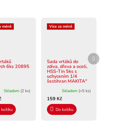
a méně
Více za méně
Další
produkt
rtáků
Sada vrtáků do
ých 6ks 20895
zdiva, dřeva a oceli,
HSS-Tin 5ks s
uchycením 1/4
šestihran MAKITA"
Skladem
(2 ks)
Skladem
(>5 ks)
č
159 Kč
 košíku
Do košíku