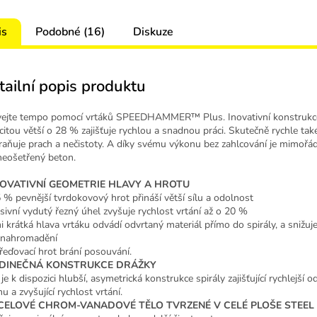
is
Podobné (16)
Diskuze
tailní popis produktu
ejte tempo pomocí vrtáků SPEEDHAMMER™ Plus. Inovativní konstrukce
citou větší o 28 % zajišťuje rychlou a snadnou práci. Skutečně rychle tak
raňuje prach a nečistoty. A díky svému výkonu bez zahlcování je mimoř
neošetřený beton.
INOVATIVNÍ GEOMETRIE HLAVY A HROTU
 % pevnější tvrdokovový hrot přináší větší sílu a odolnost
sivní vydutý řezný úhel zvyšuje rychlost vrtání až o 20 %
i krátká hlava vrtáku odvádí odvrtaný materiál přímo do spirály, a snižuje 
 nahromadění
řeďovací hrot brání posouvání.
JEDINEČNÁ KONSTRUKCE DRÁŽKY
je k dispozici hlubší, asymetrická konstrukce spirály zajišťující rychlejší 
u a zvyšující rychlost vrtání.
OCELOVÉ CHROM-VANADOVÉ TĚLO TVRZENÉ V CELÉ PLOŠE STEEL