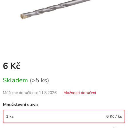
6 Kč
Měrná
Skladem
(>5 ks)
cena:
Můžeme doručit do:
11.8.2026
Možnosti doručení
Množstevní sleva
1 ks
6 Kč
/ ks