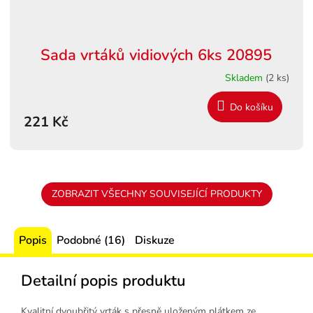
Sada vrtáků vidiových 6ks 20895
Skladem
(2 ks)
Do košíku
221 Kč
ZOBRAZIT VŠECHNY SOUVISEJÍCÍ PRODUKTY
Popis
Podobné (16)
Diskuze
Detailní popis produktu
Kvalitní dvoubřitý vrták s přesně uloženým plátkem ze