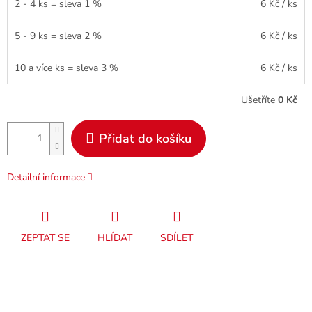
2 - 4 ks = sleva 1 %
6 Kč
/ ks
5 - 9 ks = sleva 2 %
6 Kč
/ ks
10 a více ks = sleva 3 %
6 Kč
/ ks
Ušetříte
0 Kč
Přidat do košíku
Detailní informace
ZEPTAT SE
HLÍDAT
SDÍLET