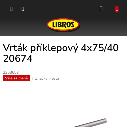
Přejít
na
obsah
NÁKUPN
KOŠÍK
Vrták příklepový 4x75/40
20674
2363653
Značka:
Festa
Více za méně