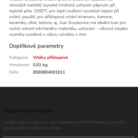
slinutých karbidů (vysoké tvrdosti) uchycen pájeným při
teplotě přes 1000°C pro lepší snášení vysokých teplot při
vrtání, použití: pro příklepové vrtání mramoru, kamene,
keramiky, cihel, betonu aj., tvar šroubovice má ideální tvar pro
rychlý odvod odvrtaného materiálu, uchycení - válcová stopka,
rozměry uvedené v názvu výrobku v mm.
Doplňkové parametry
Kategorie
:
Vrtáky příklepové
Hmotnost
:
0.01 kg
EAN
:
8590804001911
Z
á
p
a
Odebírat newsletter
t
Vložte svůj e-mail a my vám budeme zasílat informace o nových
í
produktech na našem e-shopu.