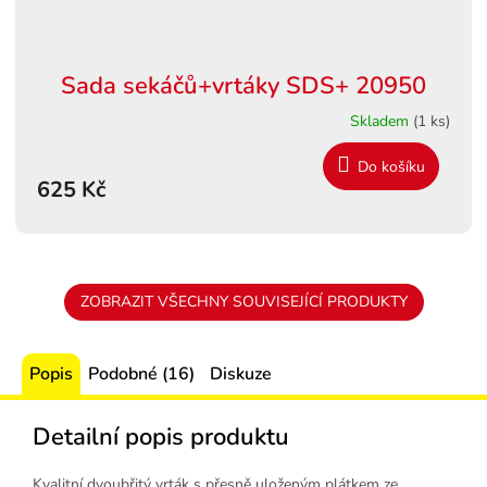
Sada sekáčů+vrtáky SDS+ 20950
Skladem
(1 ks)
Do košíku
625 Kč
ZOBRAZIT VŠECHNY SOUVISEJÍCÍ PRODUKTY
Popis
Podobné (16)
Diskuze
Detailní popis produktu
Kvalitní dvoubřitý vrták s přesně uloženým plátkem ze