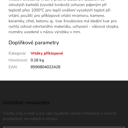
slinutých karbidů (vysoké tvrdosti) uchycen pájeným při
teplotě přes 1000°C pro lepší snášení vysokých teplot při
vrtání, použití: pro příklepové vrtání mramoru, kamene,
keramiky, cihel, betonu aj., tvar šroubovice má ideální tvar pro
rychlý odvod odvrtaného materiálu, uchycení - válcová stopka,
rozměry uvedené v názvu výrobku v mm.
Doplňkové parametry
Kategorie
:
Vrtáky příklepové
Hmotnost
:
0.18 kg
EAN
:
8590804022428
Z
á
p
a
Odebírat newsletter
t
Vložte svůj e-mail a my vám budeme zasílat informace o nových
í
produktech na našem e-shopu.