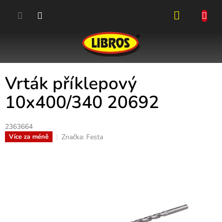
Přejít
na
obsah
NÁKUPN
KOŠÍK
Vrták příklepový
10x400/340 20692
2363664
Značka:
Festa
Více za méně