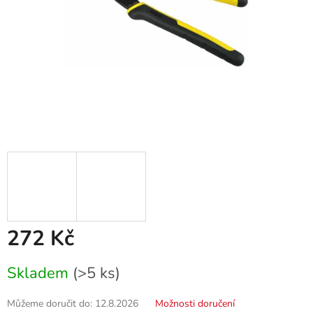
272 Kč
Měrná
Skladem
(>5 ks)
cena:
Můžeme doručit do:
12.8.2026
Možnosti doručení