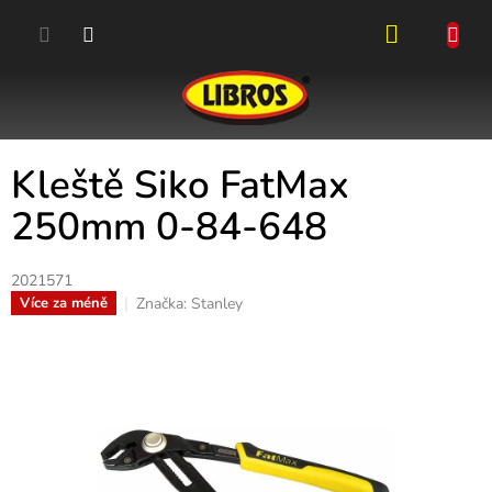
Přejít
na
obsah
NÁKUPN
KOŠÍK
Kleště Siko FatMax
250mm 0-84-648
2021571
Značka:
Stanley
Více za méně