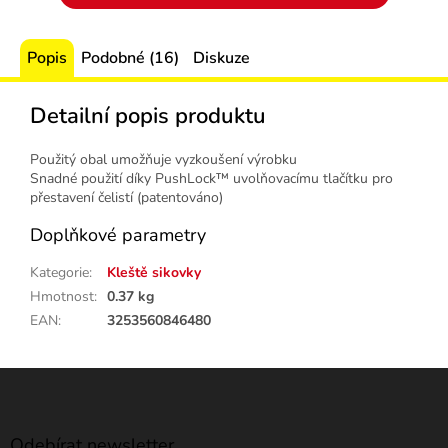
Popis
Podobné (16)
Diskuze
Detailní popis produktu
Použitý obal umožňuje vyzkoušení výrobku
Snadné použití díky PushLock™ uvolňovacímu tlačítku pro
přestavení čelistí (patentováno)
Doplňkové parametry
Kategorie
:
Kleště sikovky
Hmotnost
:
0.37 kg
EAN
:
3253560846480
Z
á
p
a
Odebírat newsletter