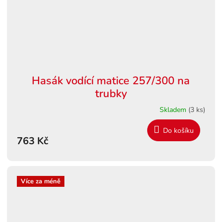
Hasák vodící matice 257/300 na
trubky
Skladem
(3 ks)
Do košíku
763 Kč
Více za méně