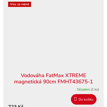
Více za méně
Vodováha FatMax XTREME
magnetická 90cm FMHT43675-1
Skladem
(1 ks)
Do košíku
723 Kč