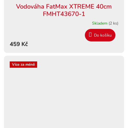
Vodováha FatMax XTREME 40cm
FMHT43670-1
Skladem
(2 ks)
Do košíku
459 Kč
Více za méně