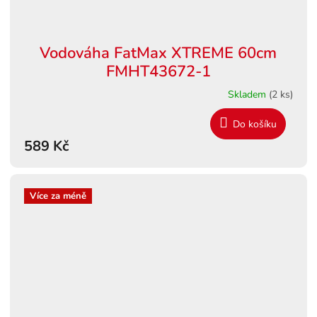
Vodováha FatMax XTREME 60cm
FMHT43672-1
Skladem
(2 ks)
Do košíku
589 Kč
Více za méně