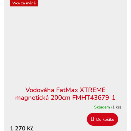
Více za méně
Vodováha FatMax XTREME
magnetická 200cm FMHT43679-1
Skladem
(1 ks)
Do košíku
1 270 Kč