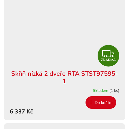
Z
ZDARMA
D
Skříň nízká 2 dveře RTA STST97595-
A
1
R
Skladem
(1 ks)
M
Do košíku
6 337 Kč
A