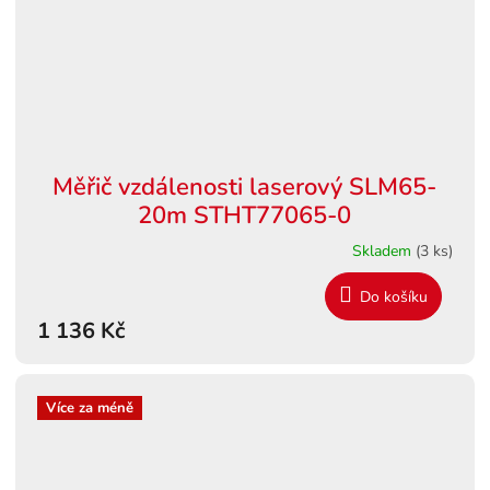
Měřič vzdálenosti laserový SLM65-
20m STHT77065-0
Skladem
(3 ks)
Do košíku
1 136 Kč
Více za méně