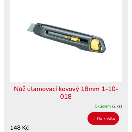
ý
o
p
d
i
u
s
k
p
t
r
ů
o
d
u
k
t
ů
Nůž ulamovací kovový 18mm 1-10-
018
Skladem
(2 ks)
Do košíku
148 Kč