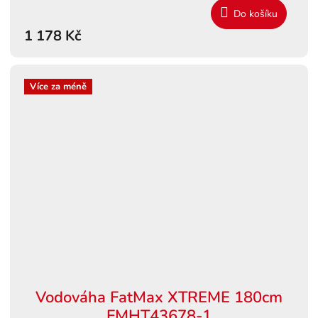
Do košíku
1 178 Kč
Více za méně
Vodováha FatMax XTREME 180cm
FMHT43678-1