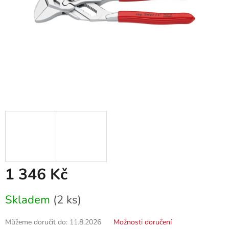
1 346 Kč
Měrná
Skladem
(2 ks)
cena:
Můžeme doručit do:
11.8.2026
Možnosti doručení