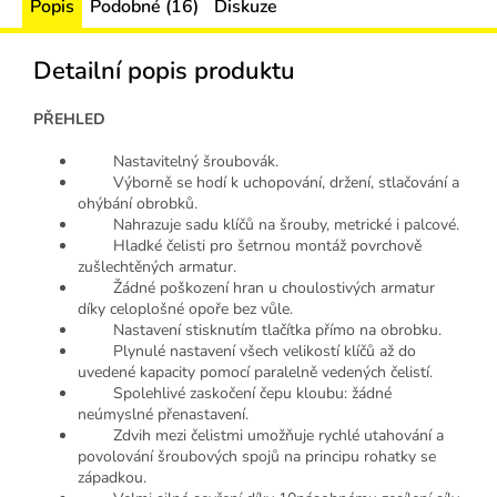
Popis
Podobné (16)
Diskuze
Detailní popis produktu
PŘEHLED
Nastavitelný šroubovák.
Výborně se hodí k uchopování, držení, stlačování a
ohýbání obrobků.
Nahrazuje sadu klíčů na šrouby, metrické i palcové.
Hladké čelisti pro šetrnou montáž povrchově
zušlechtěných armatur.
Žádné poškození hran u choulostivých armatur
díky celoplošné opoře bez vůle.
Nastavení stisknutím tlačítka přímo na obrobku.
Plynulé nastavení všech velikostí klíčů až do
uvedené kapacity pomocí paralelně vedených čelistí.
Spolehlivé zaskočení čepu kloubu: žádné
neúmyslné přenastavení.
Zdvih mezi čelistmi umožňuje rychlé utahování a
povolování šroubových spojů na principu rohatky se
západkou.