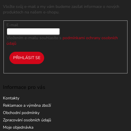
t
Vložte svůj e-mail a my vám budeme zasílat informace o nových
í
produktech na našem e-shopu.
E-mail
Vložením e-mailu souhlasíte s
podmínkami ochrany osobních
údajů
PŘIHLÁSIT SE
Informace pro vás
Kontakty
Reklamace a výměna zboží
Obchodní podmínky
Zpracování osobních údajů
Moje objednávka