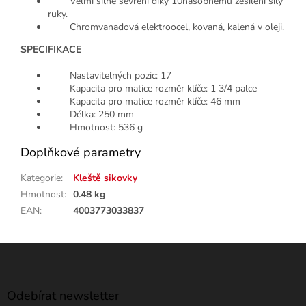
Velmi silné sevření díky 10násobnému zesílení síly
ruky.
Chromvanadová elektroocel, kovaná, kalená v oleji.
SPECIFIKACE
Nastavitelných pozic: 17
Kapacita pro matice rozměr klíče: 1 3/4 palce
Kapacita pro matice rozměr klíče: 46 mm
Délka: 250 mm
Hmotnost: 536 g
Doplňkové parametry
Kategorie
:
Kleště sikovky
Hmotnost
:
0.48 kg
EAN
:
4003773033837
Z
á
p
a
Odebírat newsletter