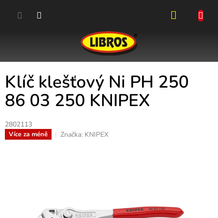
Přejít
na
obsah
NÁKUPN
KOŠÍK
Klíč klešťový Ni PH 250
86 03 250 KNIPEX
2802113
Značka:
KNIPEX
Více za méně