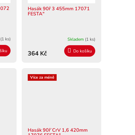
7072
Hasák 90ř 3 455mm 17071
FESTA"
m
(1 ks)
Skladem
(1 ks)
šíku
Do košíku
364 Kč
Více za méně
Hasák 90ř˙CrV 1,6 420mm