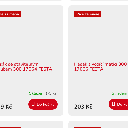
ce za méně
Více za méně
sák se stavitelným
Hasák s vodící maticí 300
oubem 300 17064 FESTA
17066 FESTA
Skladem
(>5 ks)
Sklade
Do košíku
Do ko
9 Kč
203 Kč