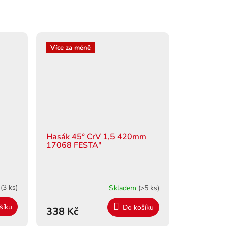
Více za méně
Hasák 45° CrV 1,5 420mm
17068 FESTA"
m
(3 ks)
Skladem
(>5 ks)
šíku
Do košíku
338 Kč