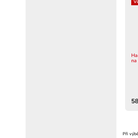
Ví
Ha
na
58
Při výbě