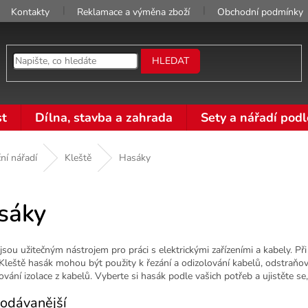
Kontakty
Reklamace a výměna zboží
Obchodní podmínky
HLEDAT
t
Dílna, stavba a zahrada
Sety a nářadí podl
ní nářadí
Kleště
Hasáky
sáky
sou užitečným nástrojem pro práci s elektrickými zařízeními a kabely. Při v
Kleště hasák mohou být použity k řezání a odizolování kabelů, odstraňov
vání izolace z kabelů. Vyberte si hasák podle vašich potřeb a ujistěte se,
odávanější