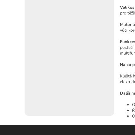
Velikost
pro těžš
Materiá
vůči kor
Funkce:
postačí 
multifun
Na co p
Kleště h
elektric
Další m
O
Ř
O
Z
á