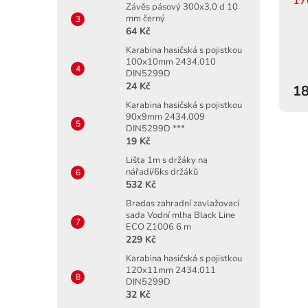
17
Závěs pásový 300x3,0 d 10
mm černý
64 Kč
Karabina hasičská s pojistkou
100x10mm 2434.010
DIN5299D
24 Kč
18
Karabina hasičská s pojistkou
90x9mm 2434.009
DIN5299D ***
19 Kč
Lišta 1m s držáky na
nářadí/6ks držáků
532 Kč
Bradas zahradní zavlažovací
sada Vodní mlha Black Line
ECO Z1006 6 m
229 Kč
Karabina hasičská s pojistkou
120x11mm 2434.011
DIN5299D
32 Kč