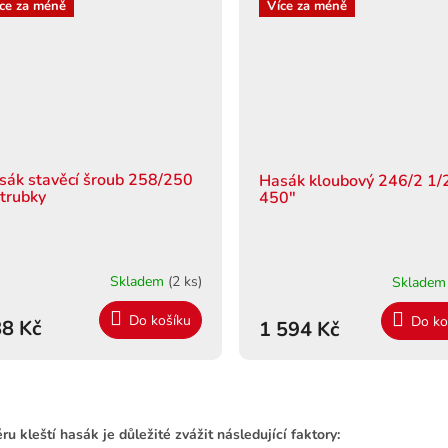
ce za méně
Více za méně
sák stavěcí šroub 258/250
Hasák kloubový 246/2 1/
 trubky
450"
Skladem
(2 ks)
Sklade
Do košíku
Do ko
8 Kč
1 594 Kč
O
v
ru kleští hasák je důležité zvážit následující faktory:
l