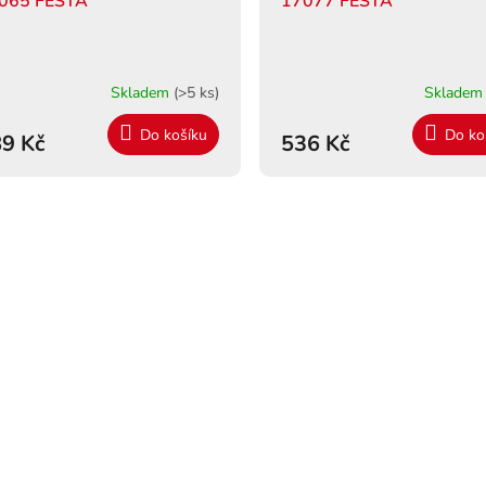
065 FESTA
17077 FESTA"
Skladem
(>5 ks)
Sklade
Do košíku
Do ko
9 Kč
536 Kč