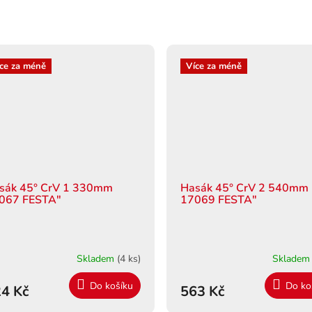
ce za méně
Více za méně
sák 45° CrV 1 330mm
Hasák 45° CrV 2 540mm
067 FESTA"
17069 FESTA"
Skladem
(4 ks)
Sklade
Do košíku
Do ko
4 Kč
563 Kč