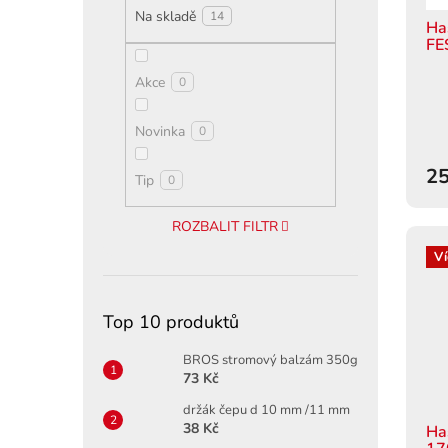
d
ů
Na skladě
14
u
Ha
FE
k
t
Akce
0
ů
Novinka
0
25
Tip
0
ROZBALIT FILTR
Ví
Top 10 produktů
BROS stromový balzám 350g
73 Kč
držák čepu d 10 mm /11 mm
38 Kč
Ha