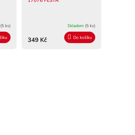
17076 FESTA"
m
(5 ks)
Skladem
(5 ks)
šíku
Do košíku
349 Kč