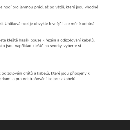
se hodí pro jemnou práci, až po větší, které jsou vhodné
i. Uhlíková ocel je obvykle levnější, ale méně odolná
e kleště hasák pouze k řezání a odizolování kabelů,
ko jsou například kleště na svorky, vyberte si
 odizolování drátů a kabelů, které jsou připojeny k
vorkami a pro odstraňování izolace z kabelů.