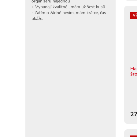
organizérů najednou
+ Vypadají kvalitně , mám už šest kusů
- Zatím o žádné nevím, mám krátce, čas
Ví
ukáže.
Ha
šr
27