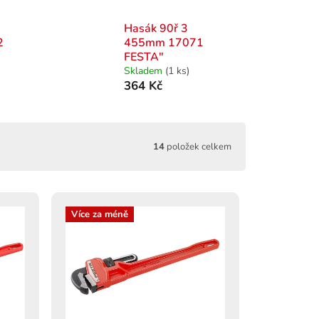
Hasák 90ř 3
2
455mm 17071
FESTA"
Skladem
(1 ks)
364 Kč
14
položek celkem
Více za méně