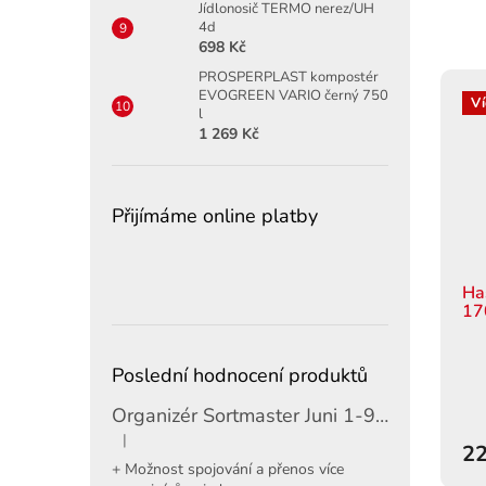
Jídlonosič TERMO nerez/UH
4d
698 Kč
PROSPERPLAST kompostér
EVOGREEN VARIO černý 750
Ví
l
1 269 Kč
Přijímáme online platby
Ha
17
Poslední hodnocení produktů
Organizér Sortmaster Juni 1-97-483
|
Hodnocení produktu je 5 z 5 hvězdiček.
22
+ Možnost spojování a přenos více