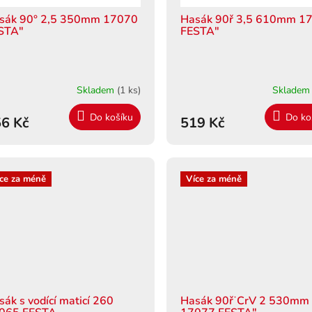
sák 90° 2,5 350mm 17070
Hasák 90ř 3,5 610mm 1
STA"
FESTA"
Skladem
(1 ks)
Sklade
Do košíku
Do ko
6 Kč
519 Kč
ce za méně
Více za méně
sák s vodící maticí 260
Hasák 90ř˙CrV 2 530mm