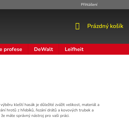
Přihlášení
Zpracování osobních údajů
Moje objednávka
NÁKUPNÍ
Prázdný košík
KOŠÍK
e profese
DeWalt
Leifheit
ýběru kleští hasák je důležité zvážit velikost, materiál a
ání hrotů z hřebíků, řezání drátů a kovových trubek a
 že máte správný nástroj pro vaši práci.