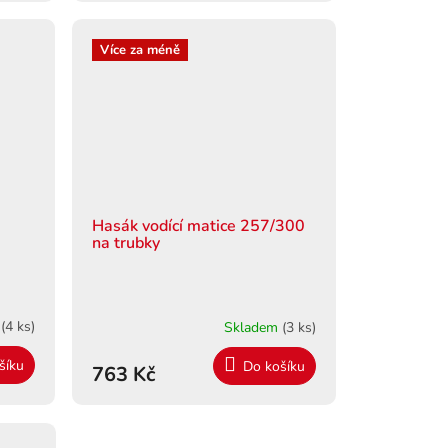
Více za méně
Hasák vodící matice 257/300
na trubky
m
(4 ks)
Skladem
(3 ks)
šíku
Do košíku
763 Kč