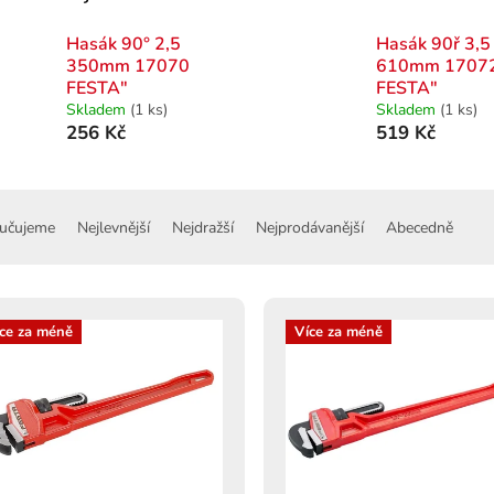
Hasák 90° 2,5
Hasák 90ř 3,5
350mm 17070
610mm 1707
FESTA"
FESTA"
Skladem
(1 ks)
Skladem
(1 ks)
256 Kč
519 Kč
učujeme
Nejlevnější
Nejdražší
Nejprodávanější
Abecedně
ce za méně
Více za méně