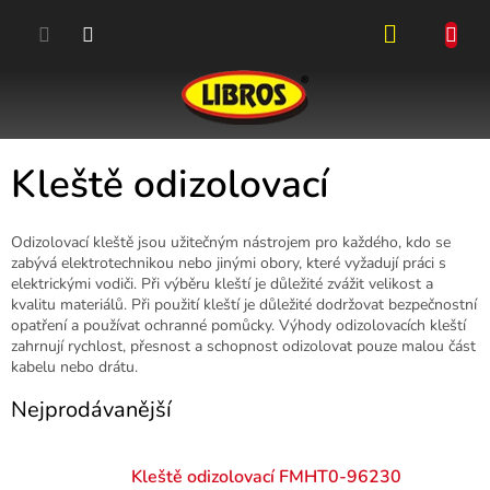
Přejít
na
obsah
NÁKUPN
KOŠÍK
Kleště odizolovací
Odizolovací kleště jsou užitečným nástrojem pro každého, kdo se
zabývá elektrotechnikou nebo jinými obory, které vyžadují práci s
elektrickými vodiči. Při výběru kleští je důležité zvážit velikost a
kvalitu materiálů. Při použití kleští je důležité dodržovat bezpečnostní
opatření a používat ochranné pomůcky. Výhody odizolovacích kleští
zahrnují rychlost, přesnost a schopnost odizolovat pouze malou část
kabelu nebo drátu.
Nejprodávanější
Kleště odizolovací FMHT0-96230