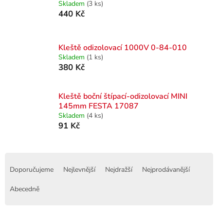
Skladem
(3 ks)
440 Kč
Kleště odizolovací 1000V 0-84-010
Skladem
(1 ks)
380 Kč
Kleště boční štípací-odizolovací MINI
145mm FESTA 17087
Skladem
(4 ks)
91 Kč
Ř
a
Doporučujeme
Nejlevnější
Nejdražší
Nejprodávanější
z
e
Abecedně
n
í