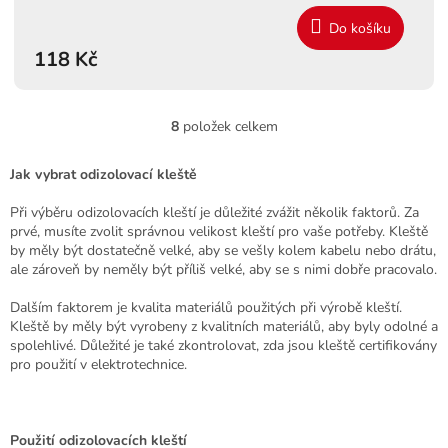
Do košíku
118 Kč
8
položek celkem
O
v
l
Jak vybrat odizolovací kleště
á
d
Při výběru odizolovacích kleští je důležité zvážit několik faktorů. Za
a
prvé, musíte zvolit správnou velikost kleští pro vaše potřeby. Kleště
c
by měly být dostatečně velké, aby se vešly kolem kabelu nebo drátu,
í
ale zároveň by neměly být příliš velké, aby se s nimi dobře pracovalo.
p
r
Dalším faktorem je kvalita materiálů použitých při výrobě kleští.
v
Kleště by měly být vyrobeny z kvalitních materiálů, aby byly odolné a
k
spolehlivé. Důležité je také zkontrolovat, zda jsou kleště certifikovány
y
pro použití v elektrotechnice.
v
ý
p
i
Použití odizolovacích kleští