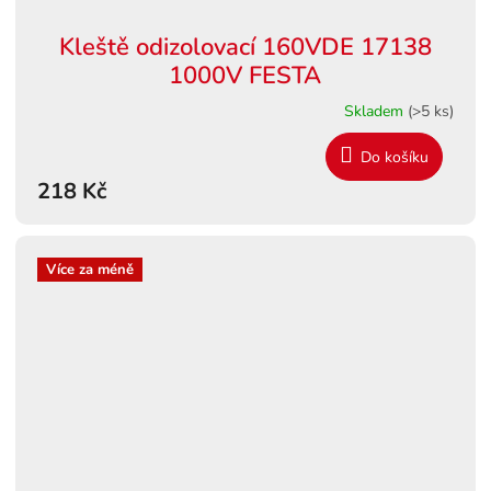
Kleště odizolovací 160VDE 17138
1000V FESTA
Skladem
(>5 ks)
Do košíku
218 Kč
Více za méně