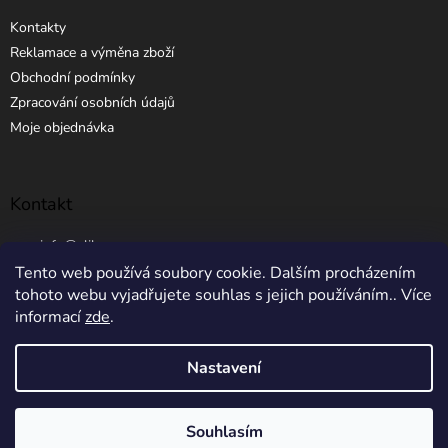
Kontakty
Reklamace a výměna zboží
Obchodní podmínky
Zpracování osobních údajů
Moje objednávka
Kontakt
info
@
elibros.cz
Tento web používá soubory cookie. Dalším procházením
+420 734 184 444
tohoto webu vyjadřujete souhlas s jejich používáním.. Více
informací
zde
.
Nastavení
Vytvořil Shoptet
Souhlasím
Copyright 2026
eLibros.cz
. Všechna práva vyhrazena.