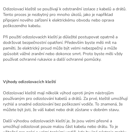
s
u
Odizolovací kleště se používají k odstranění izolace z kabelů a drátů.
Tento proces je nezbytný pro mnoho úkolů, jako je například
připojení nového zařízení k elektrickému obvodu nebo oprava
poškozeného kabelu.
Při použití odizolovacích kleští je důležité postupovat opatrně a
dodržovat bezpečnostní opatření. Především byste měli mít na
paměti, že elektrický proud může být velmi nebezpečný a může
způsobit vážné zranění nebo dokonce smrt. Proto byste měli vždy
používat ochranné rukavice a další ochranné pomůcky.
Výhody odizolovacích kleští
Odizolovací kleště mají několik výhod oproti jiným nástrojům
používaným pro odizolování kabelů a drátů. Za prvé, kleště umožňují
rychlé a snadné odizolování bez poškození vodiče. To znamená, že
můžete být jisti, že váš kabel nebo drát zůstane v dobrém stavu.
Další výhodou odizolovacích kleští je, že jsou velmi přesné a
umožňují odizolovat pouze malou část kabelu nebo drátu. To je