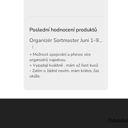
Poslední hodnocení produktů
Organizér Sortmaster Juni 1-97-483
|
Hodnocení produktu je 5 z 5 hvězdiček.
+ Možnost spojování a přenos více
organizérů najednou
+ Vypadají kvalitně , mám už šest kusů
- Zatím o žádné nevím, mám krátce, čas
ukáže.
Z
á
p
a
Odebírat
t