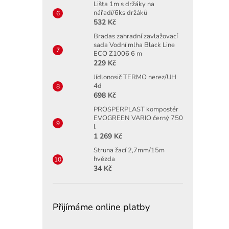
Lišta 1m s držáky na
nářadí/6ks držáků
532 Kč
Bradas zahradní zavlažovací
sada Vodní mlha Black Line
ECO Z1006 6 m
229 Kč
Jídlonosič TERMO nerez/UH
4d
698 Kč
PROSPERPLAST kompostér
EVOGREEN VARIO černý 750
l
1 269 Kč
Struna žací 2,7mm/15m
hvězda
34 Kč
Přijímáme online platby