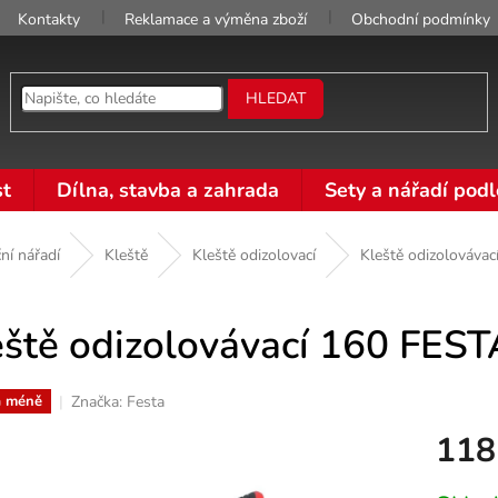
Kontakty
Reklamace a výměna zboží
Obchodní podmínky
HLEDAT
t
Dílna, stavba a zahrada
Sety a nářadí podl
ní nářadí
Kleště
Kleště odizolovací
Kleště odizolováva
eště odizolovávací 160 FES
Značka:
Festa
a méně
118
Měrná