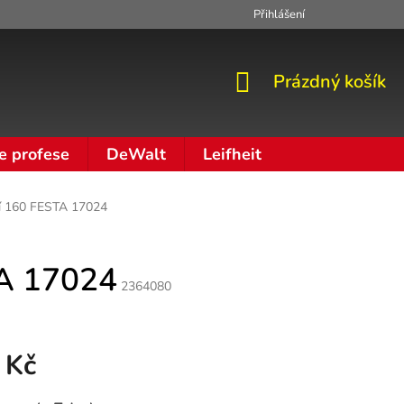
Přihlášení
Zpracování osobních údajů
Moje objednávka
NÁKUPNÍ
Prázdný košík
KOŠÍK
e profese
DeWalt
Leifheit
cí 160 FESTA 17024
TA 17024
2364080
 Kč