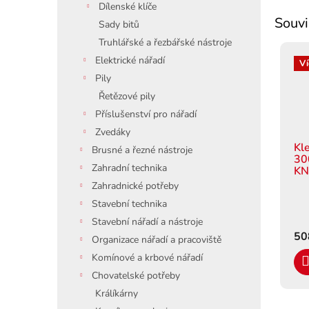
Dílenské klíče
Souvi
Sady bitů
Truhlářské a řezbářské nástroje
Elektrické nářadí
Ví
Pily
Řetězové pily
Příslušenství pro nářadí
Zvedáky
Kl
Brusné a řezné nástroje
30
Zahradní technika
KN
Zahradnické potřeby
Stavební technika
Stavební nářadí a nástroje
50
Organizace nářadí a pracoviště
Komínové a krbové nářadí
Chovatelské potřeby
Králíkárny