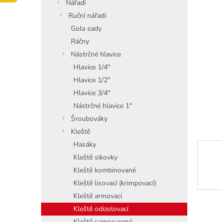
í
Nářadí
p
Ruční nářadí
a
Gola sady
n
Ráčny
e
Nástrčné hlavice
l
Hlavice 1/4"
Hlavice 1/2"
Hlavice 3/4"
Nástrčné hlavice 1"
Šroubováky
Kleště
Hasáky
Kleště sikovky
Kleště kombinované
Kleště lisovací (krimpovací)
Kleště armovací
Kleště odizolovací
Kleště samosvorné