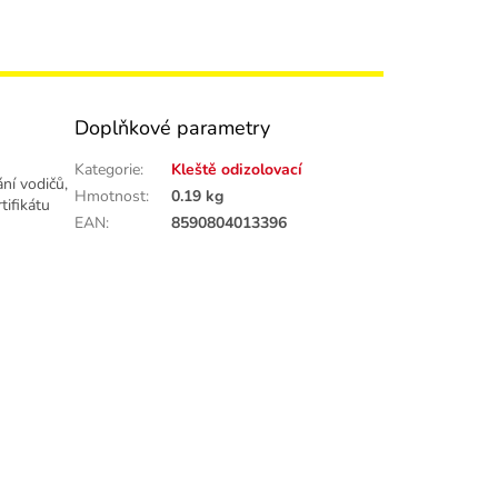
Doplňkové parametry
Kategorie
:
Kleště odizolovací
ní vodičů,
Hmotnost
:
0.19 kg
tifikátu
EAN
:
8590804013396