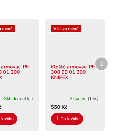
a méně
Více za méně
Další
produkt
 armovací PH
Kleště armovací PH
9 01 200
300 99 01 300
X
KNIPEX
Skladem
(3 ks)
Skladem
(1 ks)
č
550 Kč
 košíku
Do košíku