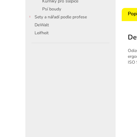
Kurníky pro slepice
Psí boudy
Pop
Sety a nářadí podle profese
DeWalt
Leifheit
De
Odiz
ergon
ISO 9