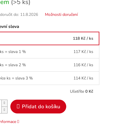
dem
(>5 ks)
oručit do:
11.8.2026
Možnosti doručení
vní sleva
118 Kč
/ ks
 ks = sleva 1 %
117 Kč
/ ks
 ks = sleva 2 %
116 Kč
/ ks
více ks = sleva 3 %
114 Kč
/ ks
Ušetříte
0 Kč
Přidat do košíku
informace