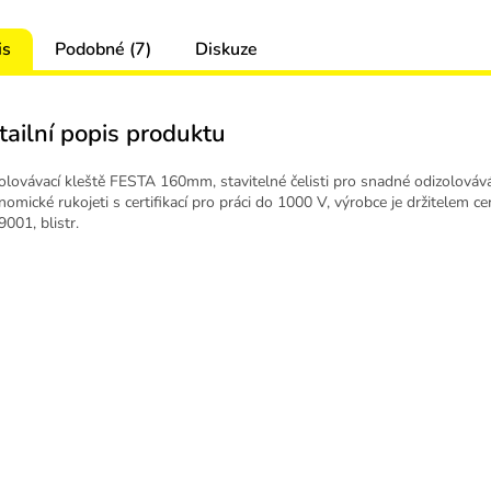
is
Podobné (7)
Diskuze
tailní popis produktu
olovávací kleště FESTA 160mm, stavitelné čelisti pro snadné odizolovává
omické rukojeti s certifikací pro práci do 1000 V, výrobce je držitelem cer
001, blistr.