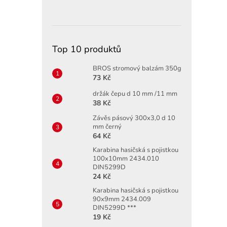
Top 10 produktů
BROS stromový balzám 350g
73 Kč
držák čepu d 10 mm /11 mm
38 Kč
Závěs pásový 300x3,0 d 10
mm černý
64 Kč
Karabina hasičská s pojistkou
100x10mm 2434.010
DIN5299D
24 Kč
Karabina hasičská s pojistkou
90x9mm 2434.009
DIN5299D ***
19 Kč