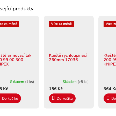
sející produkty
ce za méně
Více za méně
Více z
eště armovací lak
Kleště rychloupínací
Kleště
0 99 00 300
260mm 17036
200 9
IPEX
KNIPE
Skladem
(1 ks)
Skladem
(>5 ks)
8 Kč
156 Kč
364 K
Do košíku
Do košíku
Do