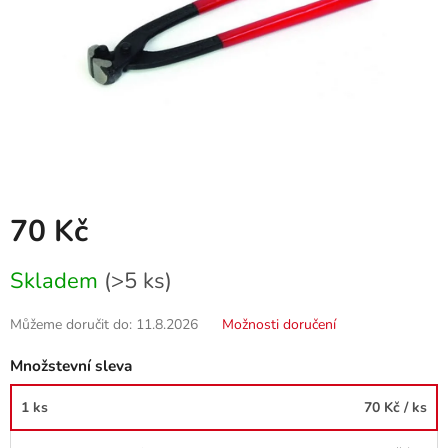
70 Kč
Měrná
Skladem
(>5 ks)
cena:
Můžeme doručit do:
11.8.2026
Možnosti doručení
Množstevní sleva
1 ks
70 Kč
/ ks