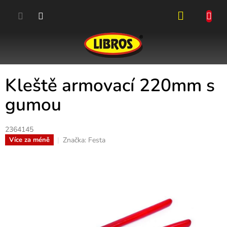
Přejít
na
obsah
NÁKUPN
KOŠÍK
Kleště armovací 220mm s
gumou
2364145
Značka:
Festa
Více za méně