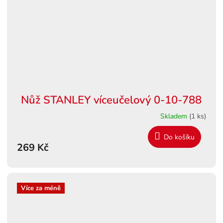
Nůž STANLEY víceučelový 0-10-788
Skladem
(1 ks)
Do košíku
269 Kč
Více za méně