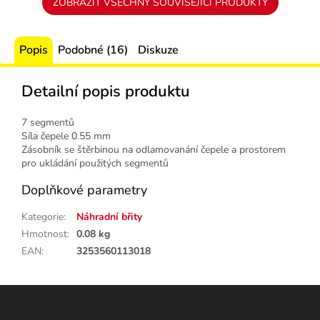
ZOBRAZIT VŠECHNY SOUVISEJÍCÍ PRODUKTY
Popis
Podobné (16)
Diskuze
Detailní popis produktu
7 segmentů
Síla čepele 0.55 mm
Zásobník se štěrbinou na odlamovanání čepele a prostorem
pro ukládání použitých segmentů
Doplňkové parametry
Kategorie
:
Náhradní břity
Hmotnost
:
0.08 kg
EAN
:
3253560113018
Z
á