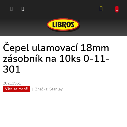
Přejít
na
obsah
NÁKUPN
KOŠÍK
Čepel ulamovací 18mm
zásobník na 10ks 0-11-
301
20211551
Značka:
Stanley
Více za méně