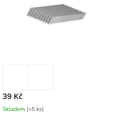
39 Kč
Měrná
Skladem
(>5 ks)
cena: