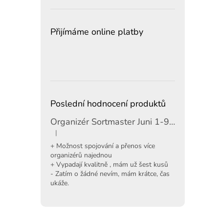
Přijímáme online platby
Poslední hodnocení produktů
Organizér Sortmaster Juni 1-97-483
|
Hodnocení produktu je 5 z 5 hvězdiček.
+ Možnost spojování a přenos více
organizérů najednou
+ Vypadají kvalitně , mám už šest kusů
- Zatím o žádné nevím, mám krátce, čas
ukáže.