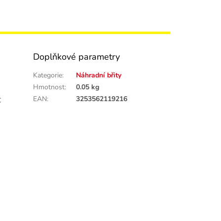
Doplňkové parametry
Kategorie
:
Náhradní břity
Hmotnost
:
0.05 kg
EAN
:
3253562119216
C