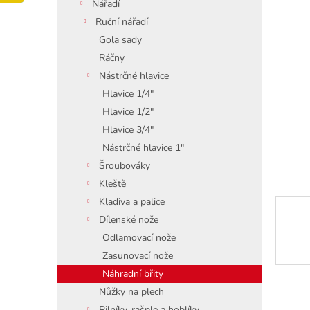
í
Nářadí
p
Ruční nářadí
a
Gola sady
n
Ráčny
e
Nástrčné hlavice
l
Hlavice 1/4"
Hlavice 1/2"
Hlavice 3/4"
Nástrčné hlavice 1"
Šroubováky
Kleště
Kladiva a palice
Dílenské nože
Odlamovací nože
Zasunovací nože
Náhradní břity
Nůžky na plech
Pilníky, rašple a hoblíky