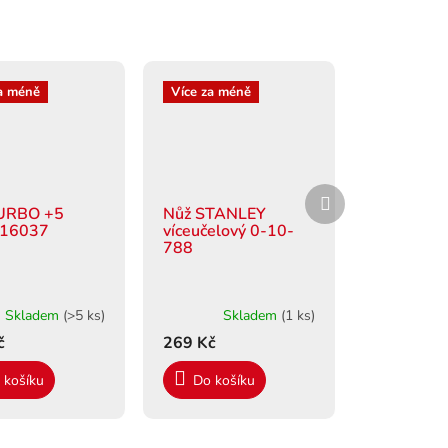
a méně
Více za méně
Další
produkt
URBO +5
Nůž STANLEY
í 16037
víceučelový 0-10-
788
Skladem
(>5 ks)
Skladem
(1 ks)
č
269 Kč
 košíku
Do košíku