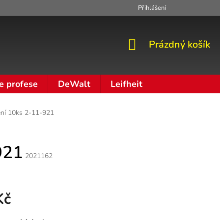
Přihlášení
Zpracování osobních údajů
Moje objednávka
NÁKUPNÍ
Prázdný košík
KOŠÍK
e profese
DeWalt
Leifheit
ení 10ks 2-11-921
921
2021162
Kč