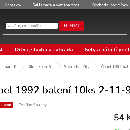
Kontakty
Reklamace a výměna zboží
Obchodní podmínky
HLEDAT
t
Dílna, stavba a zahrada
Sety a nářadí podl
ní nářadí
Dílenské nože
Náhradní břity
Čepel 1992 bal
pel 1992 balení 10ks 2-11-
Značka:
Stanley
a méně
54 
Měrná