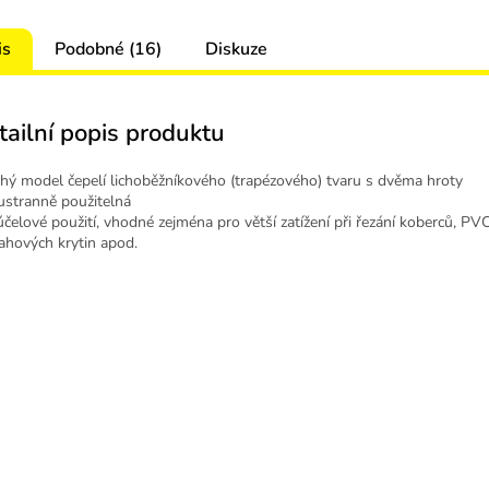
is
Podobné (16)
Diskuze
tailní popis produktu
hý model čepelí lichoběžníkového (trapézového) tvaru s dvěma hroty
stranně použitelná
účelové použití, vhodné zejména pro větší zatížení při řezání koberců, PV
ahových krytin apod.