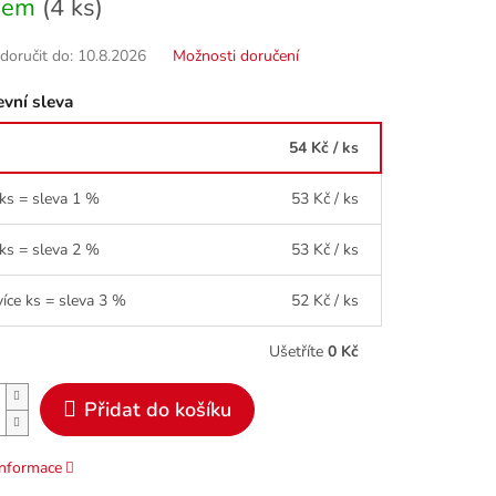
dem
(4 ks)
oručit do:
10.8.2026
Možnosti doručení
vní sleva
54 Kč
/ ks
 ks = sleva 1 %
53 Kč
/ ks
 ks = sleva 2 %
53 Kč
/ ks
více ks = sleva 3 %
52 Kč
/ ks
Ušetříte
0 Kč
Přidat do košíku
informace