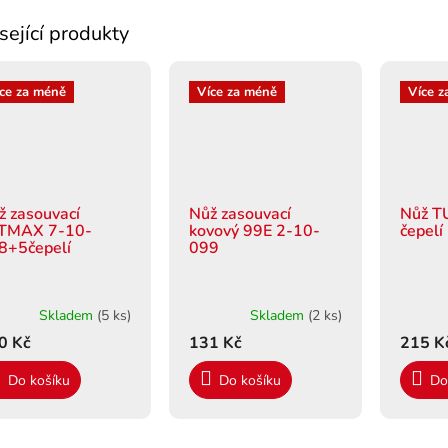
sející produkty
ce za méně
Více za méně
Více z
ž zasouvací
Nůž zasouvací
Nůž T
TMAX 7-10-
kovový 99E 2-10-
čepel
8+5čepelí
099
Skladem
(5 ks)
Skladem
(2 ks)
0 Kč
131 Kč
215 K
Do košíku
Do košíku
Do