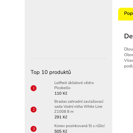
Pop
De
Dlou
Obou
Více
podl
Top 10 produktů
Leifheit úklidové vědro
Picobello
110 Kč
Bradas zahradní zavlažovací
sada Vodní mlha White Line
Z1008 8 m
291 Kč
Konev pozinkovaná 5l s růžicí
505 Kč