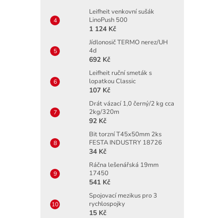
Leifheit venkovní sušák
LinoPush 500
1 124 Kč
Jídlonosič TERMO nerez/UH
4d
692 Kč
Leifheit ruční smeták s
lopatkou Classic
107 Kč
Drát vázací 1,0 černý/2 kg cca
2kg/320m
92 Kč
Bit torzní T45x50mm 2ks
FESTA INDUSTRY 18726
34 Kč
Ráčna lešenářská 19mm
17450
541 Kč
Spojovací mezikus pro 3
rychlospojky
15 Kč