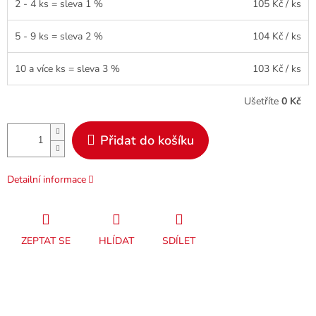
2 - 4 ks = sleva 1 %
105 Kč
/ ks
5 - 9 ks = sleva 2 %
104 Kč
/ ks
10 a více ks = sleva 3 %
103 Kč
/ ks
Ušetříte
0 Kč
Přidat do košíku
Detailní informace
ZEPTAT SE
HLÍDAT
SDÍLET