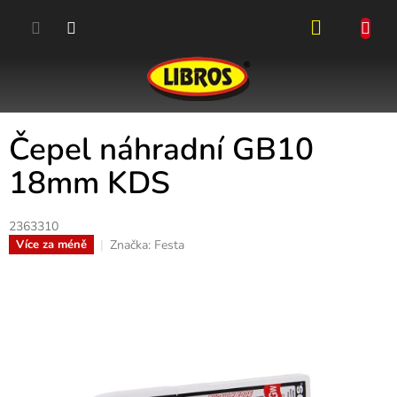
Přejít
na
obsah
NÁKUPN
KOŠÍK
Čepel náhradní GB10
18mm KDS
2363310
Značka:
Festa
Více za méně