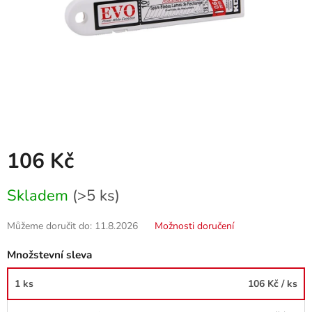
106 Kč
Měrná
Skladem
(>5 ks)
cena:
Můžeme doručit do:
11.8.2026
Možnosti doručení
Množstevní sleva
1 ks
106 Kč
/ ks