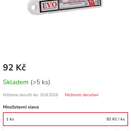
92 Kč
Měrná
Skladem
(>5 ks)
cena:
Můžeme doručit do:
10.8.2026
Možnosti doručení
Množstevní sleva
1 ks
92 Kč
/ ks