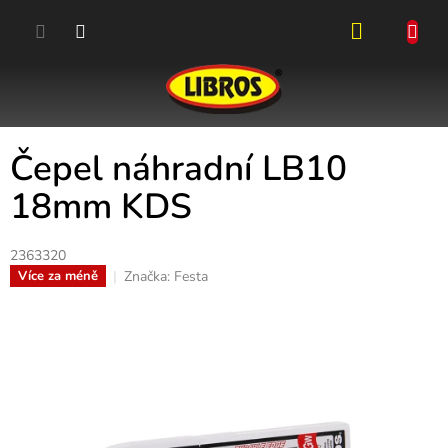
Přejít
na
obsah
NÁKUPN
KOŠÍK
Čepel náhradní LB10
18mm KDS
2363320
Značka:
Festa
Více za méně