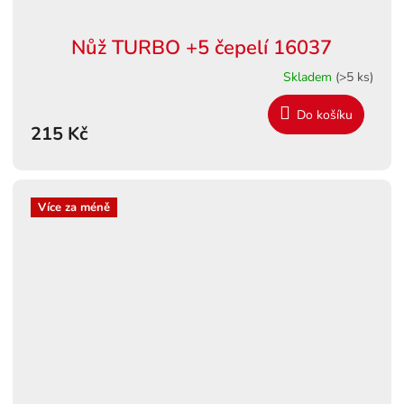
Nůž TURBO +5 čepelí 16037
Skladem
(>5 ks)
Do košíku
215 Kč
Více za méně