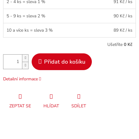
2 - 4 ks = sleva 1 %
91 Kč
/ ks
5 - 9 ks = sleva 2 %
90 Kč
/ ks
10 a více ks = sleva 3 %
89 Kč
/ ks
Ušetříte
0 Kč
Přidat do košíku
Detailní informace
ZEPTAT SE
HLÍDAT
SDÍLET