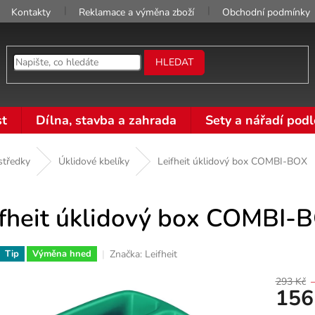
Kontakty
Reklamace a výměna zboží
Obchodní podmínky
HLEDAT
t
Dílna, stavba a zahrada
Sety a nářadí podl
ostředky
Úklidové kbelíky
Leifheit úklidový box COMBI-BOX
ifheit úklidový box COMBI-
Značka:
Leifheit
Tip
Výměna hned
293 Kč
156