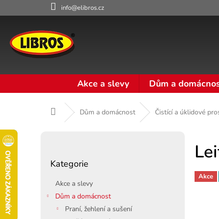
Přejít
info@elibros.cz
na
obsah
Akce a slevy
Dům a domácnos
Domů
Dům a domácnost
Čistící a úklidové pr
P
o
Le
Přeskočit
s
Kategorie
kategorie
t
Akce
r
Akce a slevy
a
Dům a domácnost
n
Praní, žehlení a sušení
n