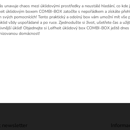
ás unavuje chaos mezi úklidovými prostředky a neustálé hledání, co kde 
heit úklidovým boxem COMBI-BOX zatočíte s nepořádkem a získáte přeh
h svých pomocnících! Tento praktický a odolný box vám umožní mít vše 
úklid vždy uspořádané a po ruce. Zjednodušte si život, ušetřete čas a užijt
tivnější úklid! Objednejte si Leifheit úklidový box COMBI-BOX ještě dnes a
nizovanou domácnost!
 newsletter
Informa