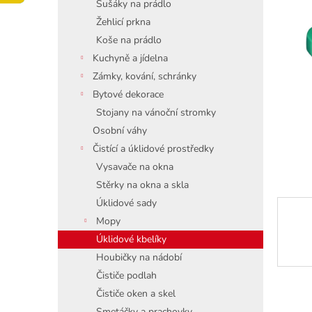
í
Sušáky na prádlo
p
Žehlicí prkna
a
Koše na prádlo
n
Kuchyně a jídelna
e
Zámky, kování, schránky
l
Bytové dekorace
Stojany na vánoční stromky
Osobní váhy
Čistící a úklidové prostředky
Vysavače na okna
Stěrky na okna a skla
Úklidové sady
Mopy
Úklidové kbelíky
Houbičky na nádobí
Čističe podlah
Čističe oken a skel
Smetáčky a prachovky