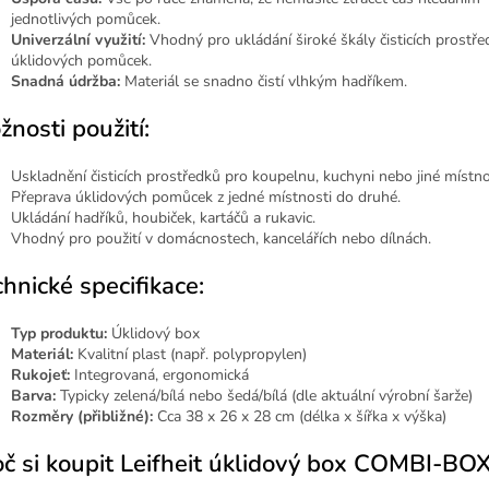
jednotlivých pomůcek.
Univerzální využití:
Vhodný pro ukládání široké škály čisticích prostře
úklidových pomůcek.
Snadná údržba:
Materiál se snadno čistí vlhkým hadříkem.
nosti použití:
Uskladnění čisticích prostředků pro koupelnu, kuchyni nebo jiné místno
Přeprava úklidových pomůcek z jedné místnosti do druhé.
Ukládání hadříků, houbiček, kartáčů a rukavic.
Vhodný pro použití v domácnostech, kancelářích nebo dílnách.
hnické specifikace:
Typ produktu:
Úklidový box
Materiál:
Kvalitní plast (např. polypropylen)
Rukojeť:
Integrovaná, ergonomická
Barva:
Typicky zelená/bílá nebo šedá/bílá (dle aktuální výrobní šarže)
Rozměry (přibližné):
Cca 38 x 26 x 28 cm (délka x šířka x výška)
oč si koupit Leifheit úklidový box COMBI-BO