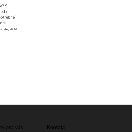
je? S
led o
potřebné
e si
 užijte si
ce pro vás
Kontakt