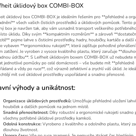
fheit úklidový box COMBI-BOX
heit úklidový box COMBI-BOX je ideálním řešením pro **přehledné a org
adnění** všech vašich čisticích prostředků a úklidových pomůcek. Tento p
ný box je navržen tak, aby vám usnadnil transport veškerého potřebnéh
ísto úklidu. Díky svým **kompaktním rozměrům** a zároveň **dostateč
itě** pojme lahve s čisticími prostředky, hadry, houbičky, kartáče a další
je vybaven **ergonomickou rukojetí**, která zajišťuje pohodlné přenášení 
m zatížení. Je vyroben z vysoce kvalitního plastu, který zaručuje **dlouho
adnou údržbu**. S Leifheit úklidovým boxem COMBI-BOX už nebudete 
at jednotlivé pomůcky po celé domácnosti – vše budete mít **přehledně
ádané a vždy po ruce**, což výrazně zefektivní a zrychlí váš úklid. Je ideál
í chtějí mít své úklidové prostředky uspořádané a snadno přenosné.
avní výhody a unikátnost:
Organizace úklidových prostředků:
Umožňuje přehledné uložení lahví
houbiček a dalších pomůcek na jednom místě.
Snadná přenositelnost:
Díky robustní a ergonomické rukojeti snadno 
všechny potřebné úklidové prostředky kamkoli.
Odolná konstrukce:
Vyrobeno z kvalitního a odolného plastu, který za
dlouhou životnost.
Úspora času:
Vše po ruce znamená, že nemusíte ztrácet čas hledáním