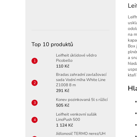
Lei
Leif
uskl
odol
na m
kapac
Top 10 produktů
Box 
plné
Leifheit úklidové vědro
a sn
Picobello
hled
110 Kč
uspoř
Bradas zahradní zavlažovací
kteř
sada Vodní mlha White Line
Z1008 8 m
Hl
291 Kč
Konev pozinkovaná 5l s růžicí
505 Kč
Leifheit venkovní sušák
LinoPush 500
1 124 Kč
Jídlonosič TERMO nerez/UH