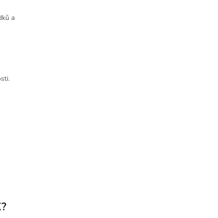
dků a
sti.
X?