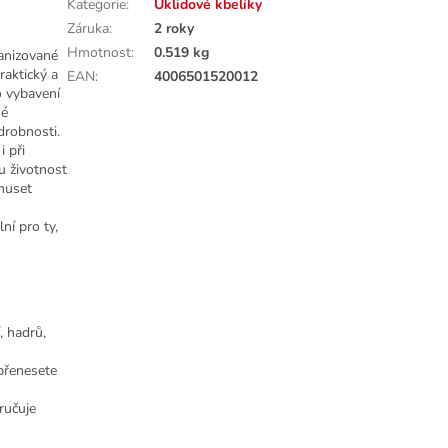
Kategorie
:
Úklidové kbelíky
Záruka
:
2 roky
Hmotnost
:
0.519 kg
anizované
raktický a
EAN
:
4006501520012
o vybavení
né
 drobnosti.
i při
u životnost
muset
ní pro ty,
, hadrů,
přenesete
ručuje