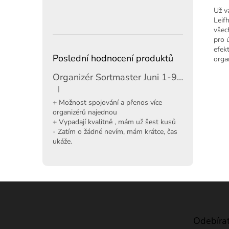
Už v
Leif
všec
pro 
efek
Poslední hodnocení produktů
orga
Organizér Sortmaster Juni 1-97-483
|
Hodnocení produktu je 5 z 5 hvězdiček.
+ Možnost spojování a přenos více
organizérů najednou
+ Vypadají kvalitně , mám už šest kusů
- Zatím o žádné nevím, mám krátce, čas
ukáže.
Z
á
p
a
Odebírat