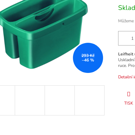
Měrná
Skla
cena:
Můžeme d
Leifhei
293 Kč
Uskladní 
–46 %
ruce. Pro
Detailní 
TISK