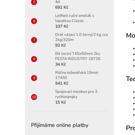
4d
692 Kč
Leifheit ruční smeták s
lopatkou Classic
107 Kč
Mož
Drát vázací 1,0 černý/2 kg cca
2kg/320m
92 Kč
Bit torzní T45x50mm 2ks
FESTA INDUSTRY 18726
34 Kč
Ráčna lešenářská 19mm
Tec
17450
541 Kč
Spojovací mezikus pro 3
rychlospojky
15 Kč
Přijímáme online platby
Pr