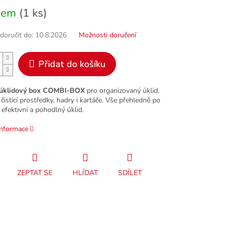
dem
(1 ks)
oručit do:
10.8.2026
Možnosti doručení
Přidat do košíku
t úklidový box COMBI-BOX
pro organizovaný úklid.
čisticí prostředky, hadry i kartáče. Vše přehledně po
 efektivní a pohodlný úklid.
informace
ZEPTAT SE
HLÍDAT
SDÍLET