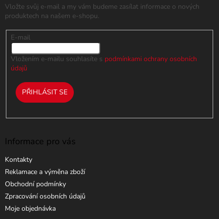
Vložte svůj e-mail a my vám budeme zasílat informace o nových
í
produktech na našem e-shopu.
E-mail
Vložením e-mailu souhlasíte s
podmínkami ochrany osobních
údajů
PŘIHLÁSIT SE
Informace pro vás
Kontakty
Reklamace a výměna zboží
Obchodní podmínky
Zpracování osobních údajů
Moje objednávka