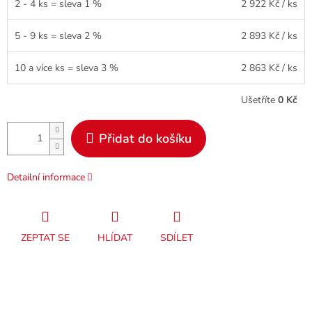
2 - 4 ks = sleva 1 %
2 922 Kč
/ ks
5 - 9 ks = sleva 2 %
2 893 Kč
/ ks
10 a více ks = sleva 3 %
2 863 Kč
/ ks
Ušetříte
0 Kč
Přidat do košíku
Detailní informace
ZEPTAT SE
HLÍDAT
SDÍLET