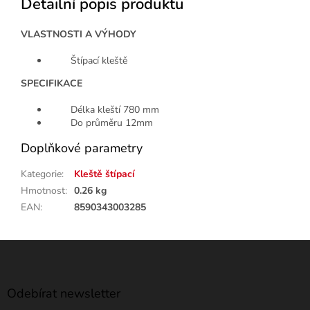
Detailní popis produktu
VLASTNOSTI A VÝHODY
Štípací kleště
SPECIFIKACE
Délka kleští 780 mm
Do průměru 12mm
Doplňkové parametry
Kategorie
:
Kleště štípací
Hmotnost
:
0.26 kg
EAN
:
8590343003285
Z
á
p
a
Odebírat newsletter
t