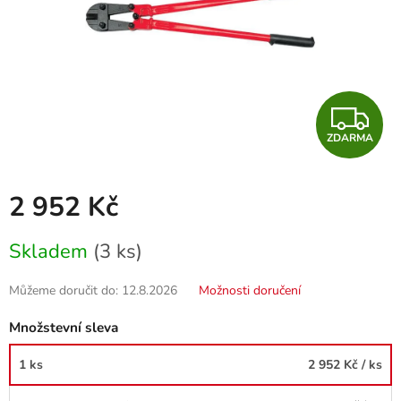
Z
ZDARMA
D
A
2 952 Kč
R
Měrná
Skladem
(3 ks)
cena:
M
Můžeme doručit do:
12.8.2026
Možnosti doručení
A
Množstevní sleva
1 ks
2 952 Kč
/ ks