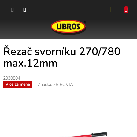
Přejít
na
obsah
NÁKUPN
KOŠÍK
Řezač svorníku 270/780
max.12mm
2030804
Značka:
ZBIROVIA
Více za méně