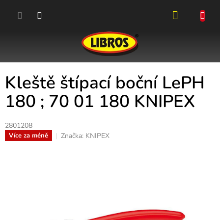
Přejít
na
obsah
NÁKUPN
KOŠÍK
Kleště štípací boční LePH
180 ; 70 01 180 KNIPEX
2801208
Značka:
KNIPEX
Více za méně