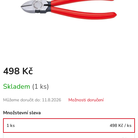
498 Kč
Měrná
Skladem
(1 ks)
cena:
Můžeme doručit do:
11.8.2026
Možnosti doručení
Množstevní sleva
1 ks
498 Kč
/ ks