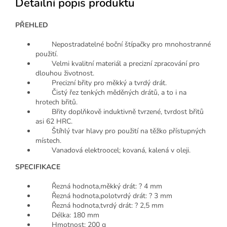
Detailní popis produktu
PŘEHLED
Nepostradatelné boční štípačky pro mnohostranné
použití.
Velmi kvalitní materiál a precizní zpracování pro
dlouhou životnost.
Precizní břity pro měkký a tvrdý drát.
Čistý řez tenkých měděných drátů, a to i na
hrotech břitů.
Břity doplňkově induktivně tvrzené, tvrdost břitů
asi 62 HRC.
Štíhlý tvar hlavy pro použití na těžko přístupných
místech.
Vanadová elektroocel; kovaná, kalená v oleji.
SPECIFIKACE
Řezná hodnota,měkký drát: ? 4 mm
Řezná hodnota,polotvrdý drát: ? 3 mm
Řezná hodnota,tvrdý drát: ? 2,5 mm
Délka: 180 mm
Hmotnost: 200 g