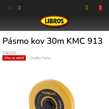
Přejít
na
obsah
NÁKUPN
KOŠÍK
Pásmo kov 30m KMC 913
2361530
Značka:
Festa
Více za méně