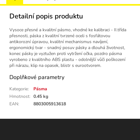
Detailní popis produktu
Vysoce přesné a kvalitní pásmo, vhodné ke kalibraci - II.třída
přesnosti, páska z kvalitní tvrzené oceli s fosfátovou
antikorozní úpravou, kvalitní mechanismus navíjení,
ergonomický tvar - snadný posuv pásky a dlouhá životnost,
konec pásky je vyztužen proti vytržení očka, pozdro pásma
vyrobeno z kvalitního ABS plastu - odolnější vůči poškození
při nárazu, klip na opasek, blistr s eurootvorem.
Doplňkové parametry
Kategorie
:
Pásma
Hmotnost
:
0.45 kg
EAN
:
8803005913618
Z
á
p