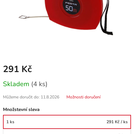
291 Kč
Měrná
Skladem
(4 ks)
cena:
Můžeme doručit do:
11.8.2026
Možnosti doručení
Množstevní sleva
1 ks
291 Kč
/ ks