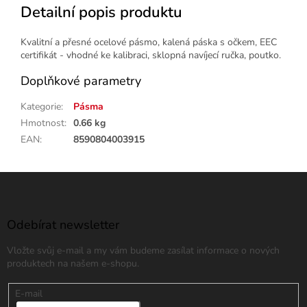
Detailní popis produktu
Kvalitní a přesné ocelové pásmo, kalená páska s očkem, EEC
certifikát - vhodné ke kalibraci, sklopná navíjecí ručka, poutko.
Doplňkové parametry
Kategorie
:
Pásma
Hmotnost
:
0.66 kg
EAN
:
8590804003915
Z
á
p
a
Odebírat newsletter
t
Vložte svůj e-mail a my vám budeme zasílat informace o nových
í
produktech na našem e-shopu.
E-mail