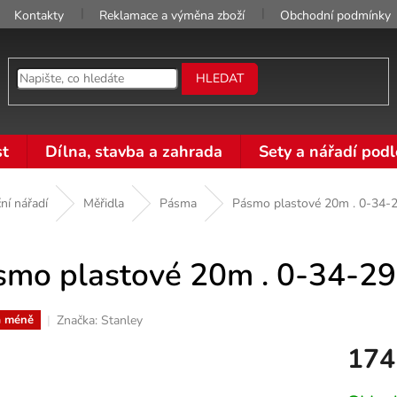
Kontakty
Reklamace a výměna zboží
Obchodní podmínky
HLEDAT
t
Dílna, stavba a zahrada
Sety a nářadí podl
ní nářadí
Měřidla
Pásma
Pásmo plastové 20m . 0-34-
smo plastové 20m . 0-34-2
Značka:
Stanley
a méně
174
Měrná