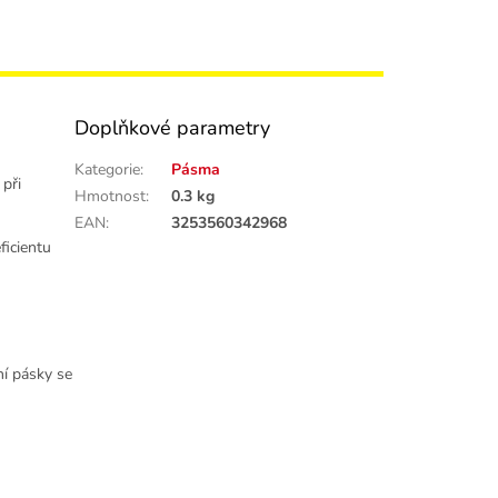
Doplňkové parametry
Kategorie
:
Pásma
při
Hmotnost
:
0.3 kg
EAN
:
3253560342968
ficientu
ní pásky se