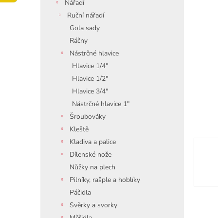
í
Nářadí
p
Ruční nářadí
a
Gola sady
n
Ráčny
e
Nástrčné hlavice
l
Hlavice 1/4"
Hlavice 1/2"
Hlavice 3/4"
Nástrčné hlavice 1"
Šroubováky
Kleště
Kladiva a palice
Dílenské nože
Nůžky na plech
Pilníky, rašple a hoblíky
Páčidla
Svěrky a svorky
Měřidla