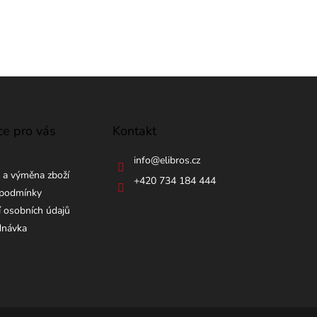
ce pro vás
Kontakt
info
@
elibros.cz
 a výměna zboží
+420 734 184 444
podmínky
 osobních údajů
dnávka