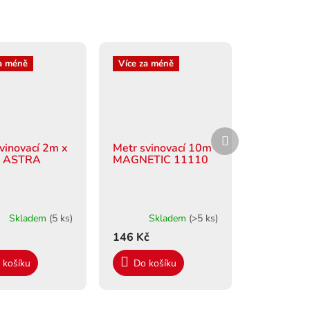
a méně
Více za méně
Další
produkt
vinovací 2m x
Metr svinovací 10m
 ASTRA
MAGNETIC 11110
Skladem
(5 ks)
Skladem
(>5 ks)
146 Kč
 košíku
Do košíku