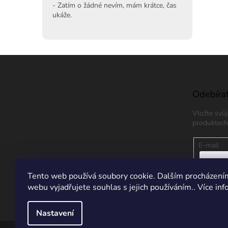
- Zatím o žádné nevím, mám krátce, čas
ukáže.
Z
á
p
a
Odebírat
t
Vložte svů
í
produktech
E-mail
Vložením
Tento web používá soubory cookie. Dalším procházení
údajů
webu vyjadřujete souhlas s jejich používáním.. Více in
PŘIHL
Nastavení