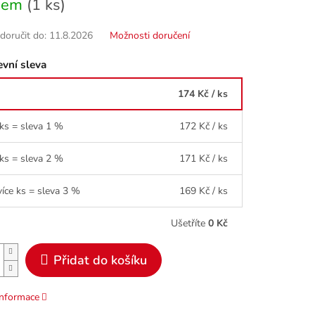
dem
(1 ks)
oručit do:
11.8.2026
Možnosti doručení
vní sleva
174 Kč
/ ks
 ks = sleva 1 %
172 Kč
/ ks
 ks = sleva 2 %
171 Kč
/ ks
více ks = sleva 3 %
169 Kč
/ ks
Ušetříte
0 Kč
Přidat do košíku
informace