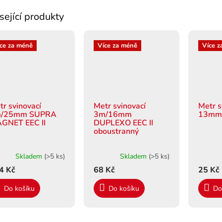
sející produkty
ce za méně
Více za méně
Více z
tr svinovací
Metr svinovací
Metr s
/25mm SUPRA
3m/16mm
13mm
GNET EEC II
DUPLEXO EEC II
oboustranný
Skladem
(>5 ks)
Skladem
(>5 ks)
4 Kč
68 Kč
25 Kč
Do košíku
Do košíku
Do