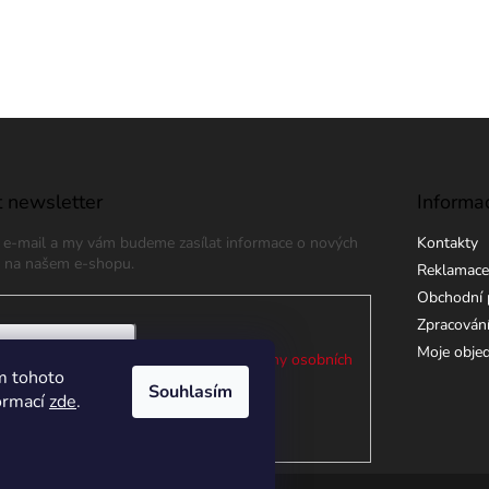
 newsletter
Informa
j e-mail a my vám budeme zasílat informace o nových
Kontakty
 na našem e-shopu.
Reklamace
Obchodní 
Zpracování
Moje obje
 e-mailu souhlasíte s
podmínkami ochrany osobních
m tohoto
Souhlasím
formací
zde
.
ÁSIT SE