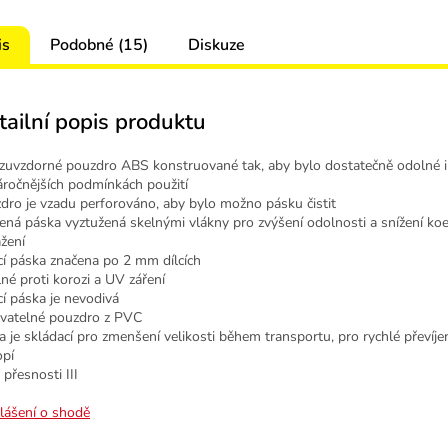
is
Podobné (15)
Diskuze
tailní popis produktu
zuvzdorné pouzdro ABS konstruované tak, aby bylo dostatečně odolné i 
áročnějších podmínkách použití
dro je vzadu perforováno, aby bylo možno pásku čistit
lená páska vyztužená skelnými vlákny pro zvýšení odolnosti a snížení koe
ažení
cí páska značena po 2 mm dílcích
né proti korozi a UV záření
cí páska je nevodivá
atelné pouzdro z PVC
ka je skládací pro zmenšení velikosti během transportu, pro rychlé převíje
opí
 přesnosti III
lášení o shodě