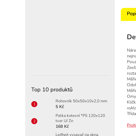
Pop
De
Nára
nejn
Pouz
Zesí
rozt
Měři
Odol
Top 10 produktů
Měři
Omyv
Rohovník 50x50x10x2,0 mm
Klič
5 Kč
vykl
Třída
Patka kotevní *PS 120x120
tvar U/ Zn
Proh
168 Kč
Leifheit vysavač na okna