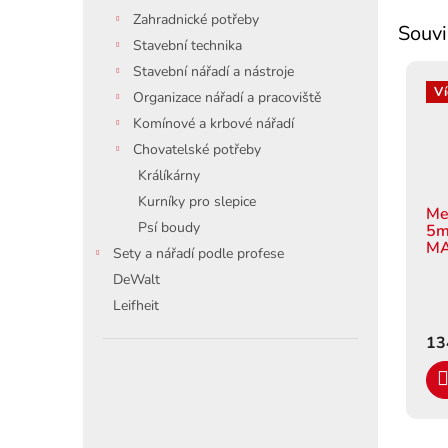
Zahradnické potřeby
Souvi
Stavební technika
Stavební nářadí a nástroje
Ví
Organizace nářadí a pracoviště
Komínové a krbové nářadí
Chovatelské potřeby
Králíkárny
Kurníky pro slepice
Me
Psí boudy
5m
MA
Sety a nářadí podle profese
DeWalt
Leifheit
13