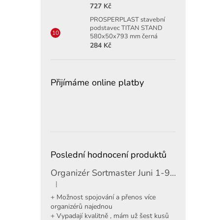
727 Kč
PROSPERPLAST stavební
podstavec TITAN STAND
580x50x793 mm černá
284 Kč
Přijímáme online platby
Poslední hodnocení produktů
Organizér Sortmaster Juni 1-97-483
|
Hodnocení produktu je 5 z 5 hvězdiček.
+ Možnost spojování a přenos více
organizérů najednou
+ Vypadají kvalitně , mám už šest kusů