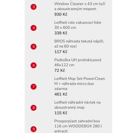
Window Cleaner s 43 cm tyčí
a oboustranným mopem
930 Kč
Leifheit role vakuovací folie
30 x 600 cm
339 Kč
BROS náhrada tekutá náplň,
až na 60 nocí
117 Kč
Podložka UH protiskluzová
46x122 cm
72 Kč
Leifheit Mop Set PowerClean
M + náhrada micro duo
zdarma
461 Kč
Leifheit náhradní návlek na
oboustranný mop
115 Kč
Prosperplast zahradní box
116 cm WOODEBOX 280 l
antracit