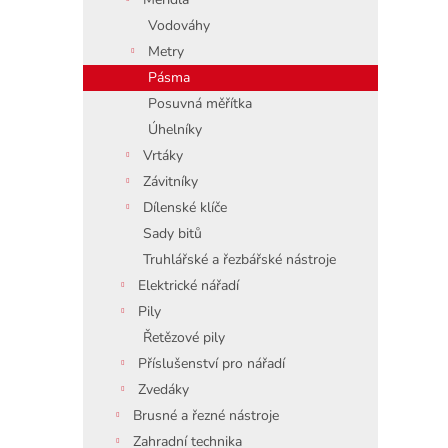
Vodováhy
Metry
Pásma
Posuvná měřítka
Úhelníky
Vrtáky
Závitníky
Dílenské klíče
Sady bitů
Truhlářské a řezbářské nástroje
Elektrické nářadí
Pily
Řetězové pily
Příslušenství pro nářadí
Zvedáky
Brusné a řezné nástroje
Zahradní technika