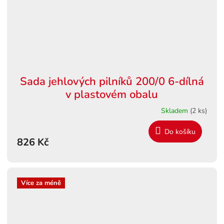
Sada jehlových pilníků 200/0 6-dílná
v plastovém obalu
Skladem
(2 ks)
Do košíku
826 Kč
Více za méně