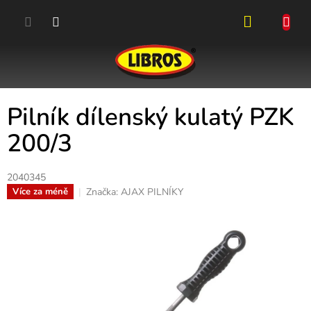
Přejít
na
obsah
NÁKUPN
KOŠÍK
Pilník dílenský kulatý PZK
200/3
2040345
Značka:
AJAX PILNÍKY
Více za méně