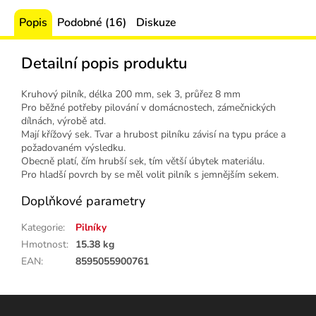
Popis
Podobné (16)
Diskuze
Detailní popis produktu
Kruhový pilník, délka 200 mm, sek 3, průřez 8 mm
Pro běžné potřeby pilování v domácnostech, zámečnických
dílnách, výrobě atd.
Mají křížový sek. Tvar a hrubost pilníku závisí na typu práce a
požadovaném výsledku.
Obecně platí, čím hrubší sek, tím větší úbytek materiálu.
Pro hladší povrch by se měl volit pilník s jemnějším sekem.
Doplňkové parametry
Kategorie
:
Pilníky
Hmotnost
:
15.38 kg
EAN
:
8595055900761
Z